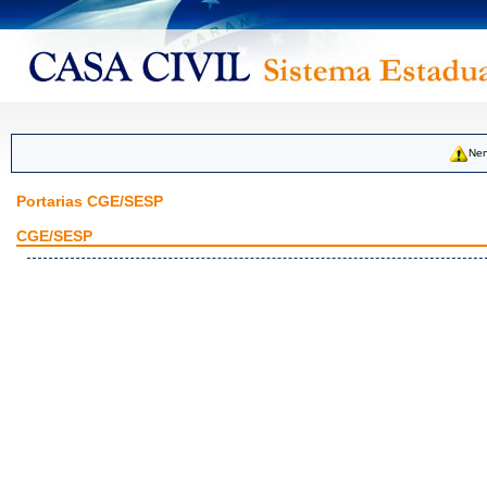
Nen
Portarias CGE/SESP
CGE/SESP