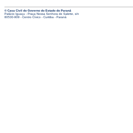
© Casa Civil do Governo do Estado do Paraná
Palácio Iguaçu - Praça Nossa Senhora de Salette, s/n
80530-909 - Centro Cívico - Curitiba - Paraná