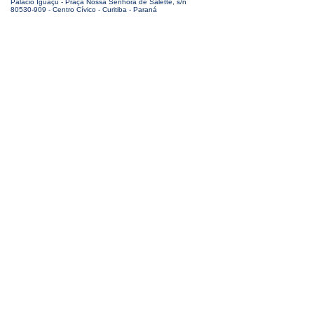
Palácio Iguaçu - Praça Nossa Senhora de Salette, s/n
80530-909 - Centro Cívico - Curitiba - Paraná