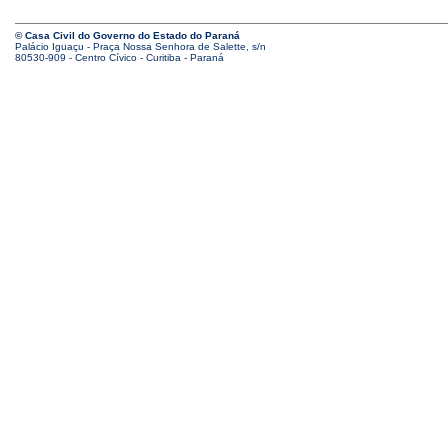
© Casa Civil do Governo do Estado do Paraná
Palácio Iguaçu - Praça Nossa Senhora de Salette, s/n
80530-909 - Centro Cívico - Curitiba - Paraná