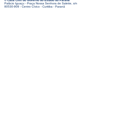
© Casa Civil do Governo do Estado do Paraná
Palácio Iguaçu - Praça Nossa Senhora de Salette, s/n
80530-909 - Centro Cívico - Curitiba - Paraná