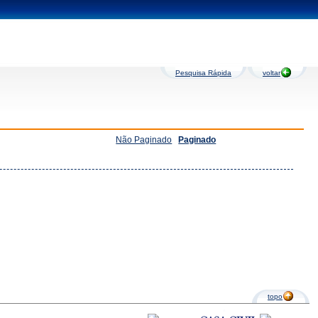
Pesquisa Rápida
voltar
Não Paginado
Paginado
topo