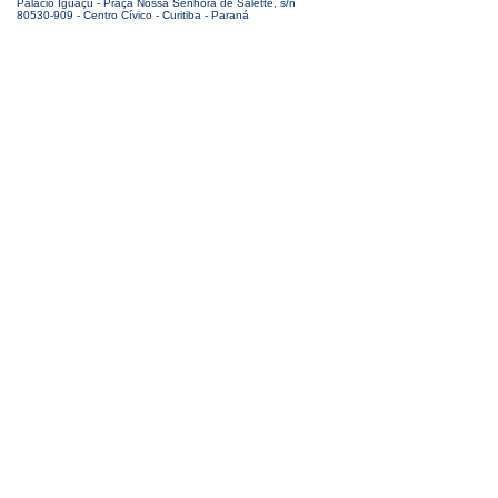
Palácio Iguaçu - Praça Nossa Senhora de Salette, s/n
80530-909 - Centro Cívico - Curitiba - Paraná