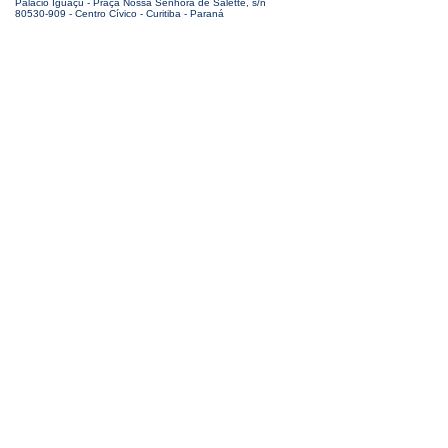
Palácio Iguaçu - Praça Nossa Senhora de Salette, s/n
80530-909 - Centro Cívico - Curitiba - Paraná