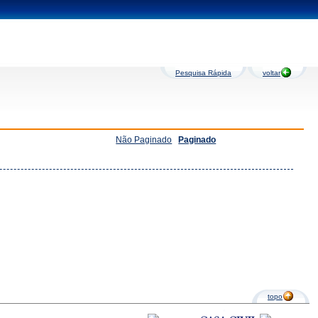
Pesquisa Rápida
voltar
Não Paginado
Paginado
topo