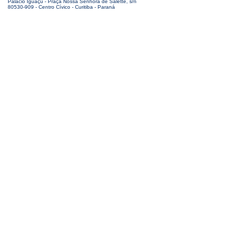
Palácio Iguaçu - Praça Nossa Senhora de Salette, s/n
80530-909 - Centro Cívico - Curitiba - Paraná