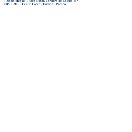
Palácio Iguaçu - Praça Nossa Senhora de Salette, s/n
80530-909 - Centro Cívico - Curitiba - Paraná