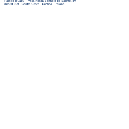
Palácio Iguaçu - Praça Nossa Senhora de Salette, s/n
80530-909 - Centro Cívico - Curitiba - Paraná