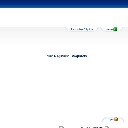
Pesquisa Rápida
voltar
Não Paginado
Paginado
topo