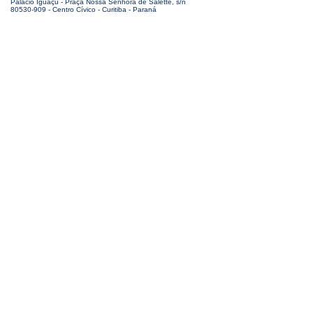
Palácio Iguaçu - Praça Nossa Senhora de Salette, s/n
80530-909 - Centro Cívico - Curitiba - Paraná