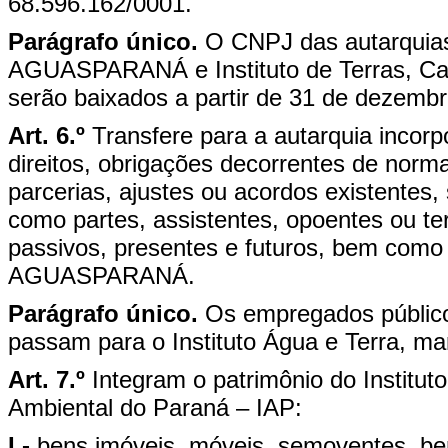
68.596.162/0001.
Parágrafo único.
O CNPJ das autarquias
AGUASPARANÁ e Instituto de Terras, Car
serão baixados a partir de 31 de dezemb
Art. 6.º
Transfere para a autarquia incorp
direitos, obrigações decorrentes de norma 
parcerias, ajustes ou acordos existentes,
como partes, assistentes, opoentes ou ter
passivos, presentes e futuros, bem como
AGUASPARANÁ.
Parágrafo único.
Os empregados público
passam para o Instituto Água e Terra, man
Art. 7.º
Integram o patrimônio do Instituto
Ambiental do Paraná – IAP:
I -
bens imóveis, móveis, semoventes, ben