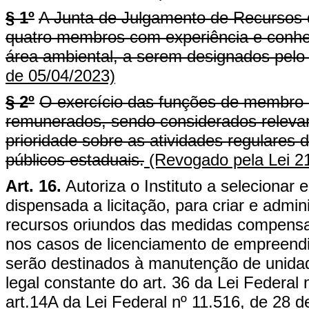
§ 1º
A Junta de Julgamento de Recursos 
quatro membros com experiência e conh
área ambiental, a serem designados pelo 
de 05/04/2023)
§ 2º
O exercício das funções de membro d
remunerados, sendo considerados relevan
prioridade sobre as atividades regulares
públicos estaduais.
(Revogado pela Lei 2
Art. 16.
Autoriza o Instituto a selecionar e
dispensada a licitação, para criar e admin
recursos oriundos das medidas compensa
nos casos de licenciamento de empreendim
serão destinados à manutenção de unida
legal constante do art. 36 da Lei Federal 
art.14A da Lei Federal nº 11.516, de 28 d