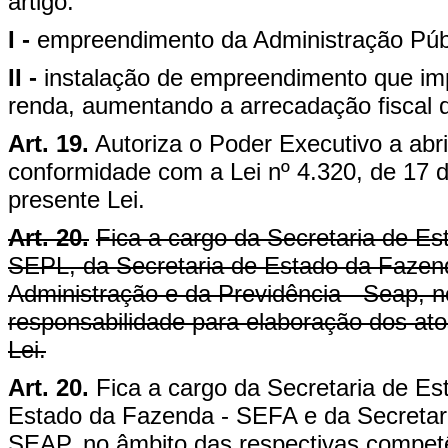
artigo:
I -
empreendimento da Administração Públi
II -
instalação de empreendimento que im
renda, aumentando a arrecadação fiscal 
Art. 19.
Autoriza o Poder Executivo a abri
conformidade com a Lei nº 4.320, de 17 
presente Lei.
Art. 20.
Fica a cargo da Secretaria de Es
SEPL, da Secretaria de Estado da Fazend
Administração e da Previdência - Seap, n
responsabilidade para elaboração dos at
Lei.
Art. 20.
Fica a cargo da Secretaria de E
Estado da Fazenda - SEFA e da Secretari
SEAP, no âmbito das respectivas competê