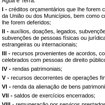
Água e Terra:
I -
créditos orçamentários que lhe forem
da União ou dos Municípios, bem como cré
lhe forem deferidos;
II -
auxílios, doações, legados, subvençõe
subvenções de pessoas físicas ou jurídicas
estrangeiras ou internacionais;
III -
recursos provenientes de acordos, con
celebrados com pessoas de direito público
IV -
rendas patrimoniais;
V -
recursos decorrentes de operações fi
VI -
renda da alienação de bens patrimon
VII -
saldos de exercícios encerrados;
VIII -
remuneração por serviços prestados