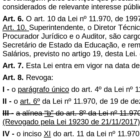
considerados de relevante interesse públi
Art. 6.
O art. 10 da Lei nº 11.970, de 199
Art. 10.
Superintendente, o Diretor Técnico
Procurador Jurídico e o Auditor, são car
Secretário de Estado da Educação, e re
Salários, previsto no artigo 19, desta Lei.
Art. 7.
Esta Lei entra em vigor na data de
Art. 8.
Revoga:
I -
o
parágrafo único
do art. 4º da Lei nº
II -
o
art. 6º
da Lei nº 11.970, de 19 de d
III -
a alínea
“b”
do art. 8º da Lei nº 11.9
(Revogado pela Lei 19230 de 21/11/2017)
IV -
o inciso
XI
do art. 11 da Lei nº 11.97