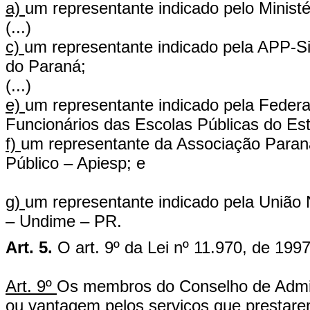
a)
um representante indicado pelo Minis
(...)
c)
um representante indicado pela APP-S
do Paraná;
(...)
e)
um representante indicado pela Feder
Funcionários das Escolas Públicas do E
f)
um representante da Associação Parana
Público – Apiesp; e
g)
um representante indicado pela União 
– Undime – PR.
Art. 5.
O art. 9º da Lei nº 11.970, de 199
Art. 9º
Os membros do Conselho de Admin
ou vantagem pelos serviços que pres