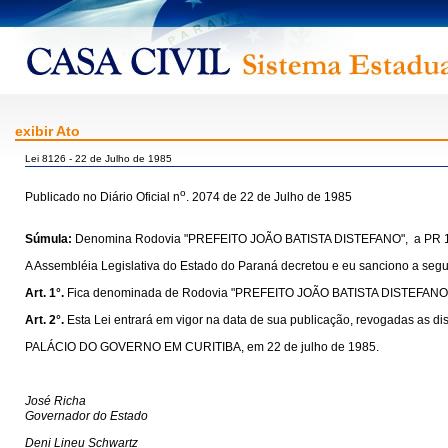
exibir Ato
Lei 8126 - 22 de Julho de 1985
o
Publicado no Diário Oficial n
. 2074 de 22 de Julho de 1985
Súmula:
Denomina Rodovia "PREFEITO JOÃO BATISTA DISTEFANO", a PR 151, q
A Assembléia Legislativa do Estado do Paraná decretou e eu sanciono a segui
Art. 1°.
Fica denominada de Rodovia "PREFEITO JOÃO BATISTA DISTEFANO", a 
Art. 2°.
Esta Lei entrará em vigor na data de sua publicação, revogadas as di
PALÁCIO DO GOVERNO EM CURITIBA, em 22 de julho de 1985.
José Richa
Governador do Estado
Deni Lineu Schwartz