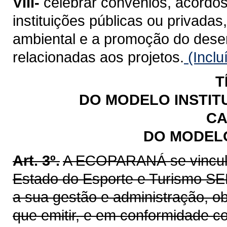
VIII-
celebrar convênios, acordos
instituições públicas ou privadas
ambiental e a promoção do dese
relacionadas aos projetos.
(Inclu
T
DO MODELO INSTIT
CA
DO MODELO
Art. 3º.
A ECOPARANÁ se vincula,
Estado do Esporte e Turismo SEE
a sua gestão e administração, o
que emitir, e em conformidade c