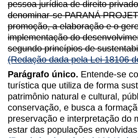
pessoa jurídica de direito privad
denominar-se PARANÁ PROJETOS
promoção, a elaboração e o gere
implementação do desenvolviment
segundo princípios de sustentabil
(Redação dada pela Lei 18106 d
Parágrafo único.
Entende-se co
turística que utiliza de forma su
patrimônio natural e cultural, púb
conservação, e busca a formaçã
preservação e interpretação do
estar das populações envolvidas