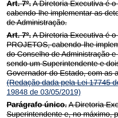
Art. 7º.
A Diretoria Executiva é
cabendo-lhe implementar as det
de Administração.
Art. 7º.
A Diretoria Executiva é
PROJETOS, cabendo-lhe impleme
do Conselho de Administração e
sendo um Superintendente e dois
Governador do Estado, com as at
(Redação dada pela Lei 17745 d
19848 de 03/05/2019)
Parágrafo único.
A Diretoria E
Superintendente e, no máximo, 