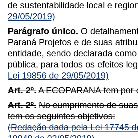
de sustentabilidade local e region
29/05/2019)
Parágrafo único.
O detalhament
Paraná Projetos e de suas atribu
entidade, sendo declarada como e
pública, para todos os efeitos lega
Lei 19856 de 29/05/2019)
Art. 2º.
A ECOPARANÁ tem por ob
Art. 2º.
No cumprimento de sua
tem os seguintes objetivos:
(Redação dada pela Lei 17745 d