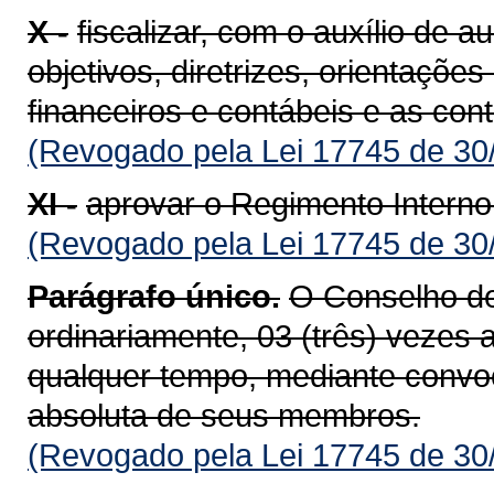
X -
fiscalizar, com o auxílio de 
objetivos, diretrizes, orientaçõ
financeiros e contábeis e as con
(Revogado pela Lei 17745 de 30
XI -
aprovar o Regimento Interno
(Revogado pela Lei 17745 de 30
Parágrafo único.
O Conselho de
ordinariamente, 03 (três) vezes 
qualquer tempo, mediante convo
absoluta de seus membros.
(Revogado pela Lei 17745 de 30