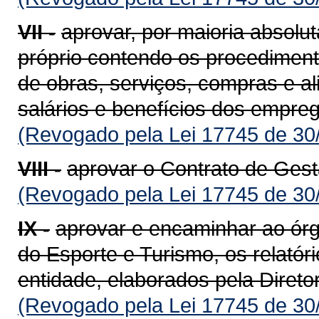
VII -
aprovar, por maioria absol
próprio contendo os procediment
de obras, serviços, compras e al
salários e benefícios dos empre
(Revogado pela Lei 17745 de 30
VIII -
aprovar o Contrato de Gest
(Revogado pela Lei 17745 de 30
IX -
aprovar e encaminhar ao órg
do Esporte e Turismo, os relatóri
entidade, elaborados pela Direto
(Revogado pela Lei 17745 de 30