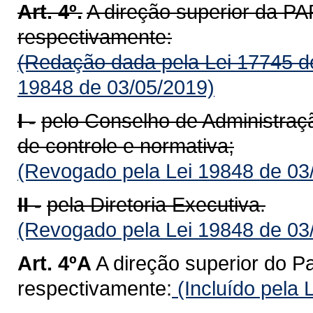
Art. 4º.
A direção superior da 
respectivamente:
(Redação dada pela Lei 17745 d
19848 de 03/05/2019)
I -
pelo Conselho de Administração
de controle e normativa;
(Revogado pela Lei 19848 de 03
II -
pela Diretoria Executiva.
(Revogado pela Lei 19848 de 03
Art. 4ºA
A direção superior do Pa
respectivamente:
(Incluído pela 