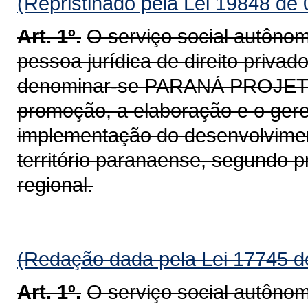
(Repristinado pela Lei 19848 de
Art. 1º.
O serviço social autôno
pessoa jurídica de direito privad
denominar-se PARANÁ PROJETOS
promoção, a elaboração e o gere
implementação do desenvolvimen
território paranaense, segundo pr
regional.
(Redação dada pela Lei 17745 d
Art. 1º.
O serviço social autôno