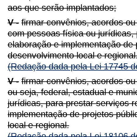
aos que serão implantados;
V -
firmar convênios, acordos o
com pessoas física ou jurídicas,
elaboração e implementação de p
desenvolvimento local e regional
(Redação dada pela Lei 17745 d
V -
firmar convênios, acordos ou
ou seja, federal, estadual e mun
jurídicas, para prestar serviços 
implementação de projetos públi
local e regional.
(Redação dada pela Lei 18106 d