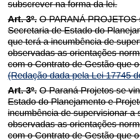
subscrever na forma da lei.
Art. 3º.
O PARANÁ PROJETOS se 
Secretaria de Estado do Planej
que terá a incumbência de super
observadas as orientações norma
com o Contrato de Gestão que o 
(Redação dada pela Lei 17745 d
Art. 3º.
O Paraná Projetos se vin
Estado do Planejamento e Projet
incumbência de supervisionar a 
observadas as orientações norma
com o Contrato de Gestão que o 