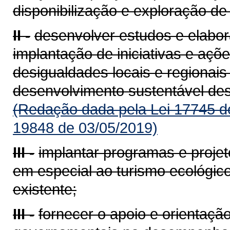
disponibilização e exploração de
II -
desenvolver estudos e elabora
implantação de iniciativas e aç
desigualdades locais e regionais
desenvolvimento sustentável de
(Redação dada pela Lei 17745 d
19848 de 03/05/2019)
III -
implantar programas e projet
em especial ao turismo ecológico
existente;
III -
fornecer o apoio e orientaçã