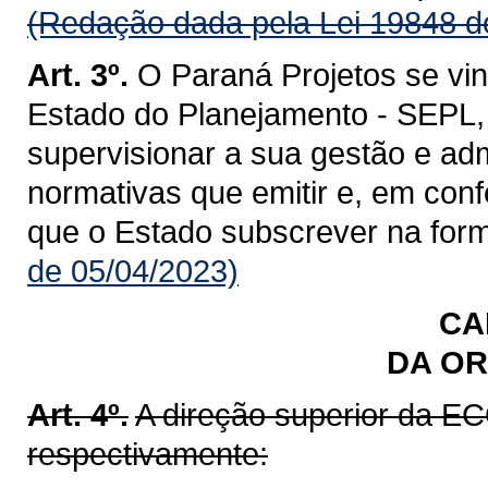
(Redação dada pela Lei 19848 d
Art. 3º.
O Paraná Projetos se vin
Estado do Planejamento - SEPL,
supervisionar a sua gestão e ad
normativas que emitir e, em co
que o Estado subscrever na forma
de 05/04/2023)
CA
DA O
Art. 4º.
A direção superior da E
respectivamente: