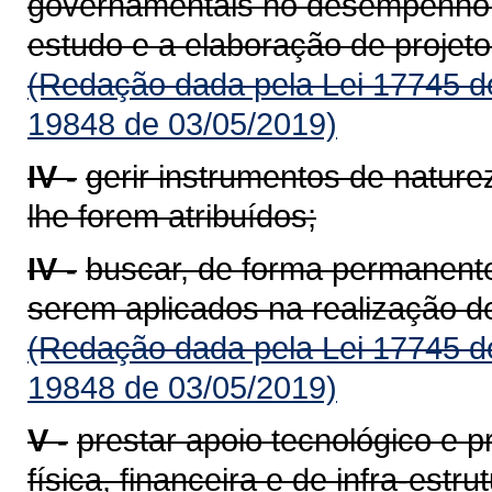
governamentais no desempenho d
estudo e a elaboração de projeto
(Redação dada pela Lei 17745 d
19848 de 03/05/2019)
IV -
gerir instrumentos de natureza
lhe forem atribuídos;
IV -
buscar, de forma permanente
serem aplicados na realização de
(Redação dada pela Lei 17745 d
19848 de 03/05/2019)
V -
prestar apoio tecnológico e 
física, financeira e de infra-est