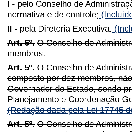
I -
pelo Conselho de Administração
normativa e de controle;
(Incluíd
II -
pela Diretoria Executiva.
(Incl
Art. 5º.
O Conselho de Administr
membros:
Art. 5º.
O Conselho de Adminis
composto por dez membros, não
Governador do Estado, sendo pre
Planejamento e Coordenação Ge
(Redação dada pela Lei 17745 d
Art. 5º.
O Conselho de Adminis