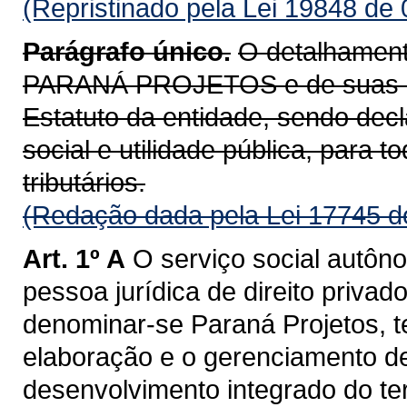
(Repristinado pela Lei 19848 de
Parágrafo único.
O detalhament
PARANÁ PROJETOS e de suas atr
Estatuto da entidade, sendo dec
social e utilidade pública, para to
tributários.
(Redação dada pela Lei 17745 d
Art. 1º A
O serviço social autôno
pessoa jurídica de direito privad
denominar-se Paraná Projetos, t
elaboração e o gerenciamento de
desenvolvimento integrado do ter