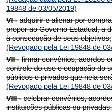
19848 de 03/05/2019)
VI -
adquirir e alienar por compr
propor ao Governo Estadual, a d
à consecução de seus objetivos;
(Revogado pela Lei 19848 de 03
VII -
firmar convênios, acordos o
controle do uso e ocupação do s
públicos e privados que nela ser
(Revogado pela Lei 19848 de 03
VIII -
celebrar convênios, acordo
instituições públicas ou privadas