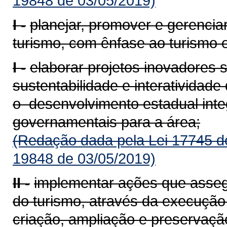
19848 de 03/05/2019)
I -
planejar, promover e gerencia
turismo, com ênfase ao turismo 
I -
elaborar projetos inovadores
sustentabilidade e interatividad
o desenvolvimento estadual inte
governamentais para a área;
(Redação dada pela Lei 17745 d
19848 de 03/05/2019)
II -
implementar ações que asse
do turismo, através da execução 
criação, ampliação e preserva