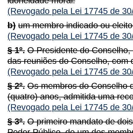
idoneidade moral.
(Revogado pela Lei 17745 de 30
b)
um membro indicado ou eleito 
(Revogado pela Lei 17745 de 30
§ 1º.
O Presidente do Conselho, e
das reuniões do Conselho, com di
(Revogado pela Lei 17745 de 30
§ 2º.
Os membros do Conselho d
(quatro) anos, admitida uma rec
(Revogado pela Lei 17745 de 30
§ 3º.
O primeiro mandato de doi
Poder Público, de um dos membro