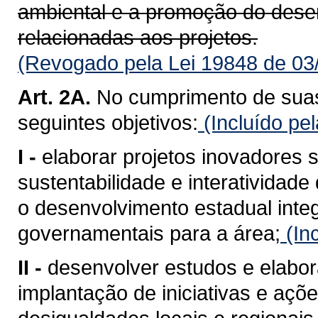
ambiental e a promoção do dese
relacionadas aos projetos.
(Revogado pela Lei 19848 de 03
Art. 2A.
No cumprimento de suas
seguintes objetivos:
(Incluído pe
I -
elaborar projetos inovadores
sustentabilidade e interatividad
o desenvolvimento estadual integ
governamentais para a área;
(In
II -
desenvolver estudos e elabora
implantação de iniciativas e açõ