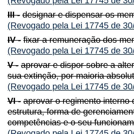
(Revogado pela Lei 17745 de 30
III -
designar e dispensar os mem
(Revogado pela Lei 17745 de 30
IV -
fixar a remuneração dos mem
(Revogado pela Lei 17745 de 30
V -
aprovar e dispor sobre a alte
sua extinção, por maioria absol
(Revogado pela Lei 17745 de 30
VI -
aprovar o regimento interno 
estrutura, forma de gerenciamen
competências e o seu funcionam
(Revogado pela Lei 17745 de 30