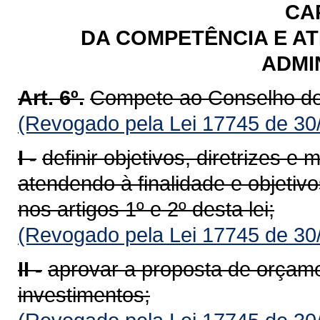
CAP
DA COMPETÊNCIA E A
ADMI
Art. 6º.
Compete ao Conselho de
(Revogado pela Lei 17745 de 30
I -
definir objetivos, diretrizes
atendendo à finalidade e objetivo
nos artigos 1º e 2º desta lei;
(Revogado pela Lei 17745 de 30
II -
aprovar a proposta de orçam
investimentos;