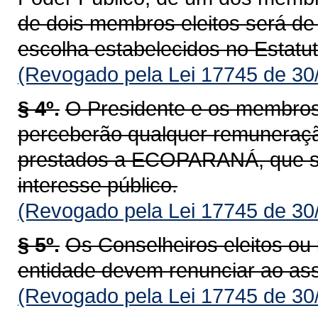
de dois membros eleitos será de 
escolha estabelecidos no Estatut
(Revogado pela Lei 17745 de 30
§ 4º.
O Presidente e os membros
perceberão qualquer remuneraçã
prestados a ECOPARANÁ, que se
interesse público.
(Revogado pela Lei 17745 de 30
§ 5º.
Os Conselheiros eleitos ou 
entidade devem renunciar ao as
(Revogado pela Lei 17745 de 30