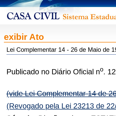
exibir Ato
Lei Complementar 14 - 26 de Maio de 1
o
Publicado no Diário Oficial n
. 1
(vide Lei Complementar 14 de 2
(Revogado pela Lei 23213 de 22