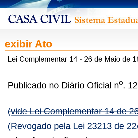
exibir Ato
Lei Complementar 14 - 26 de Maio de 1
o
Publicado no Diário Oficial n
. 1
(vide Lei Complementar 14 de 2
(Revogado pela Lei 23213 de 22