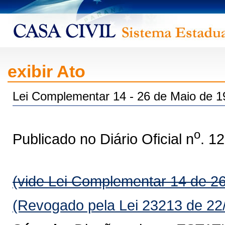
exibir Ato
Lei Complementar 14 - 26 de Maio de 1
o
Publicado no Diário Oficial n
. 1
(vide Lei Complementar 14 de 2
(Revogado pela Lei 23213 de 22