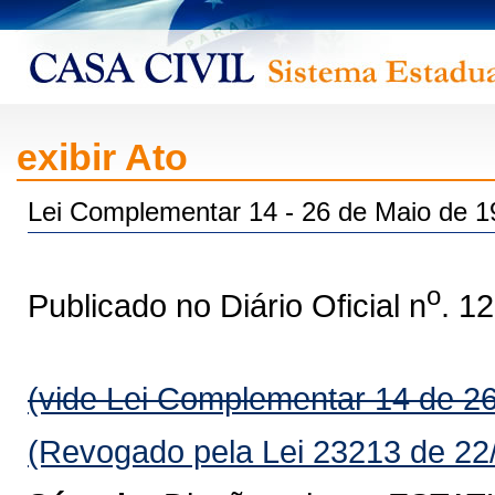
exibir Ato
Lei Complementar 14 - 26 de Maio de 1
o
Publicado no Diário Oficial n
. 1
(vide Lei Complementar 14 de 2
(Revogado pela Lei 23213 de 22