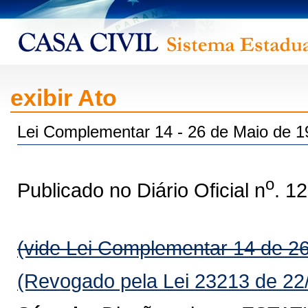
exibir Ato
Lei Complementar 14 - 26 de Maio de 1
o
Publicado no Diário Oficial n
. 1
(vide Lei Complementar 14 de 2
(Revogado pela Lei 23213 de 22