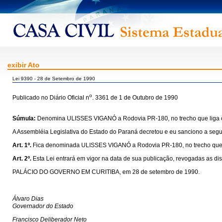
exibir Ato
Lei 9390 - 28 de Setembro de 1990
o
Publicado no Diário Oficial n
. 3361 de 1 de Outubro de 1990
Súmula:
Denomina ULISSES VIGANÓ a Rodovia PR-180, no trecho que liga o m
A Assembléia Legislativa do Estado do Paraná decretou e eu sanciono a segui
Art. 1º.
Fica denominada ULISSES VIGANÓ a Rodovia PR-180, no trecho que lig
Art. 2º.
Esta Lei entrará em vigor na data de sua publicação, revogadas as di
PALÁCIO DO GOVERNO EM CURITIBA, em 28 de setembro de 1990.
Álvaro Dias
Governador do Estado
Francisco Deliberador Neto