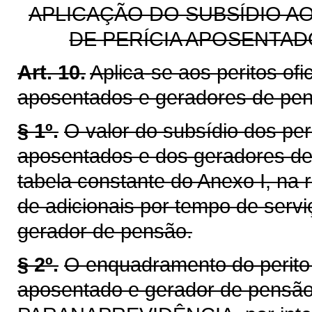
APLICAÇÃO DO SUBSÍDIO AO
DE PERÍCIA APOSENTA
Art. 10.
Aplica-se aos peritos ofic
aposentados e geradores de pens
§ 1º.
O valor do subsídio dos peri
aposentados e dos geradores de
tabela constante do Anexo I, na
de adicionais por tempo de servi
gerador de pensão.
§ 2º.
O enquadramento do perito of
aposentado e gerador de pensão 