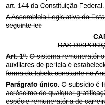
art. 144 da Constituição Federal.
A Assembleia Legislativa do Est
seguinte lei:
CAP
DAS DISPOSI
Art. 1º.
O sistema remuneratório 
auxiliares de perícia é estabelec
forma da tabela constante no Ane
Parágrafo único.
O subsídio é f
acréscimo de qualquer gratificaç
espécie remuneratória de carreir