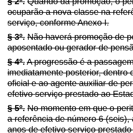
§ 2º.
Quando da promoção, o perito
ocuparão a nova classe na refer
serviço, conforme Anexo I.
§ 3º.
Não haverá promoção de peri
aposentado ou gerador de pensã
§ 4º.
A progressão é a passagem 
imediatamente posterior, dentro
oficial e ao agente auxiliar de pe
efetivo serviço prestado ao Esta
§ 5º.
No momento em que o perito o
a referência de número 6 (seis),
anos de efetivo serviço prestad