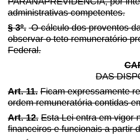
PARANAPREVIDÊNCIA, por inter
administrativas competentes.
§ 3º.
O cálculo dos proventos d
observar o teto remuneratório pre
Federal.
CA
DAS DISP
Art. 11.
Ficam expressamente re
ordem remuneratória contidas em
Art. 12.
Esta Lei entra em vigor 
financeiros e funcionais a partir