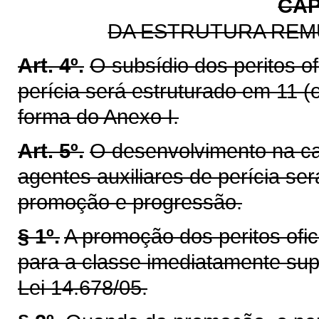
CAPÍ
DA ESTRUTURA REM
Art. 4º.
O subsídio dos peritos of
perícia será estruturado em 11 (
forma do Anexo I.
Art. 5º.
O desenvolvimento na carr
agentes auxiliares de perícia ser
promoção e progressão.
§ 1º.
A promoção dos peritos ofici
para a classe imediatamente sup
Lei 14.678/05.