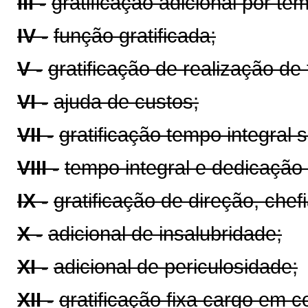
III -
gratificação adicional por te
IV -
função gratificada;
V -
gratificação de realização de 
VI -
ajuda de custos;
VII -
gratificação tempo integral
VIII -
tempo integral e dedicação 
IX -
gratificação de direção, che
X -
adicional de insalubridade;
XI -
adicional de periculosidade;
XII -
gratificação fixa cargo em 