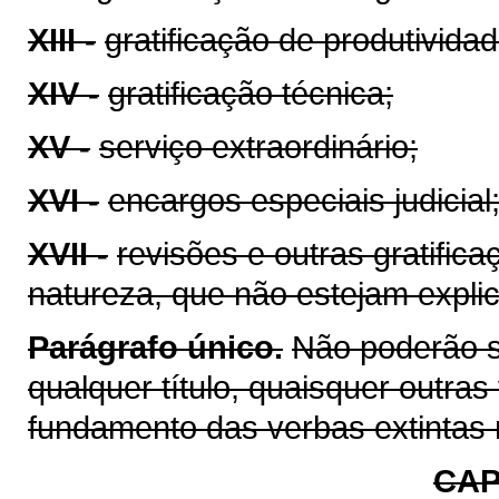
XIII -
gratificação de produtividad
XIV -
gratificação técnica;
XV -
serviço extraordinário;
XVI -
encargos especiais judicial
XVII -
revisões e outras gratific
natureza, que não estejam expli
Parágrafo único.
Não poderão s
qualquer título, quaisquer outra
fundamento das verbas extintas 
CAP