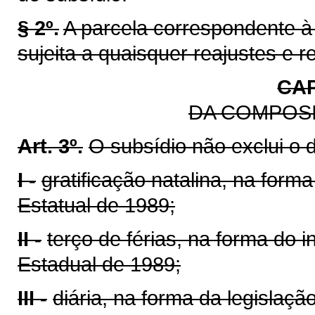
§ 2º.
A parcela correspondente à 
sujeita a quaisquer reajustes e r
CAP
DA COMPOSI
Art. 3º.
O subsídio não exclui o d
I -
gratificação natalina, na forma
Estatual de 1989;
II -
terço de férias, na forma do i
Estadual de 1989;
III -
diária, na forma da legislaçã