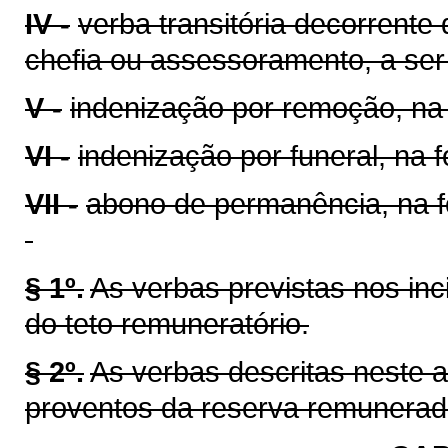
IV -
verba transitória decorrente 
chefia ou assessoramento, a ser
V -
indenização por remoção, na 
VI -
indenização por funeral, na 
VII -
abono de permanência, na f
§ 1º.
As verbas previstas nos inci
do teto remuneratório.
§ 2º.
As verbas descritas neste a
proventos da reserva remunerad