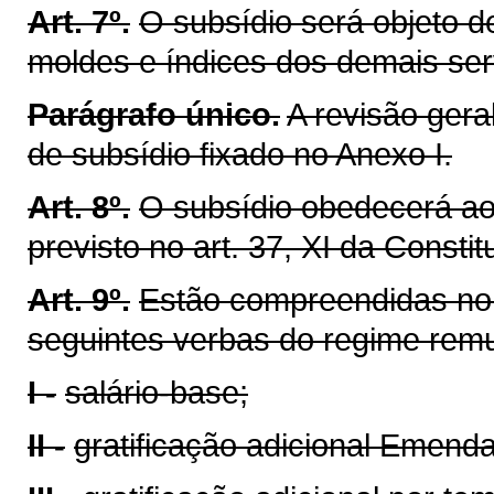
Art. 7º.
O subsídio será objeto 
moldes e índices dos demais ser
Parágrafo único.
A revisão gera
de subsídio fixado no Anexo I.
Art. 8º.
O subsídio obedecerá ao 
previsto no art. 37, XI da Constit
Art. 9º.
Estão compreendidas no s
seguintes verbas do regime remun
I -
salário-base;
II -
gratificação adicional Emenda