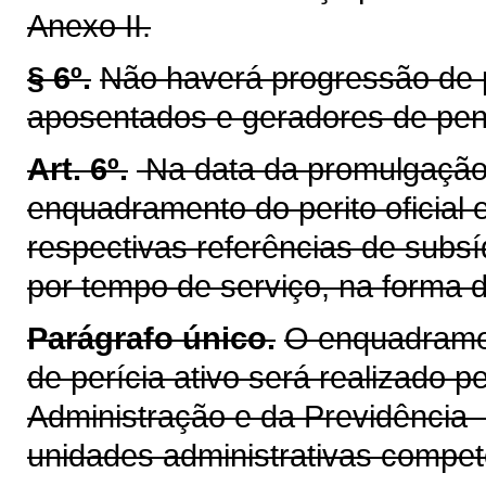
Anexo II.
§ 6º.
Não haverá progressão de per
aposentados e geradores de pe
Art. 6º.
Na data da promulgação 
enquadramento do perito oficial e
respectivas referências de subs
por tempo de serviço, na forma d
Parágrafo único.
O enquadrament
de perícia ativo será realizado p
Administração e da Previdência 
unidades administrativas compet