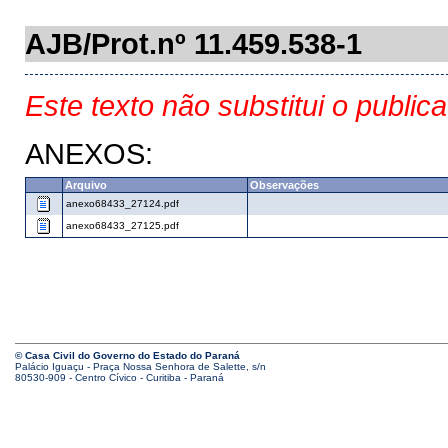
AJB/Prot.nº 11.459.538-1
Este texto não substitui o public
ANEXOS:
Arquivo
Observações
anexo68433_27124.pdf
anexo68433_27125.pdf
© Casa Civil do Governo do Estado do Paraná
Palácio Iguaçu - Praça Nossa Senhora de Salette, s/n
80530-909 - Centro Cívico - Curitiba - Paraná