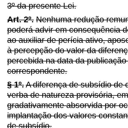
3º da presente Lei.
Art. 2º.
Nenhuma redução remune
poderá advir em consequência de
ao auxiliar de perícia ativo, apo
à percepção do valor da diferen
percebida na data da publicação 
correspondente.
§ 1º.
A diferença de subsídio de 
verba de natureza provisória, e
gradativamente absorvida por oc
implantação dos valores constan
de subsídio.