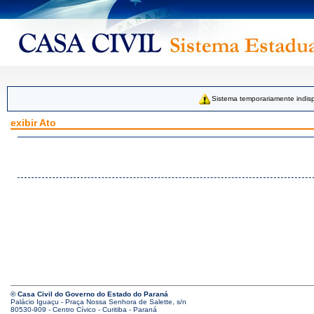
Sistema temporariamente indisp
exibir Ato
© Casa Civil do Governo do Estado do Paraná
Palácio Iguaçu - Praça Nossa Senhora de Salette, s/n
80530-909 - Centro Cívico - Curitiba - Paraná