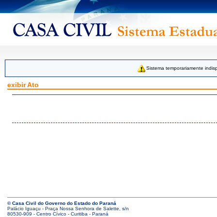
Sistema temporariamente indisp
exibir Ato
© Casa Civil do Governo do Estado do Paraná
Palácio Iguaçu - Praça Nossa Senhora de Salette, s/n
80530-909 - Centro Cívico - Curitiba - Paraná