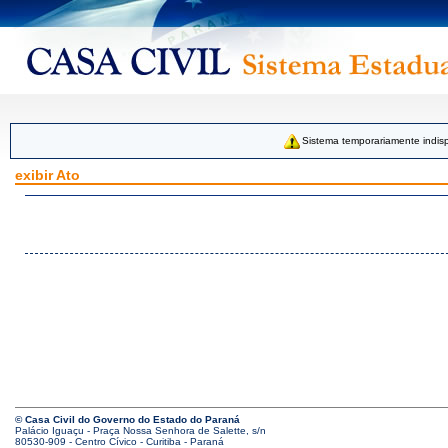
Sistema temporariamente indisp
exibir Ato
© Casa Civil do Governo do Estado do Paraná
Palácio Iguaçu - Praça Nossa Senhora de Salette, s/n
80530-909 - Centro Cívico - Curitiba - Paraná