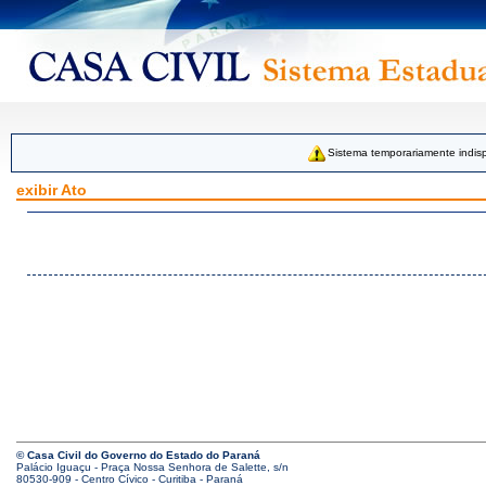
Sistema temporariamente indisp
exibir Ato
© Casa Civil do Governo do Estado do Paraná
Palácio Iguaçu - Praça Nossa Senhora de Salette, s/n
80530-909 - Centro Cívico - Curitiba - Paraná