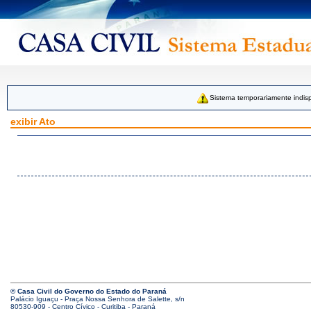
Sistema temporariamente indisp
exibir Ato
© Casa Civil do Governo do Estado do Paraná
Palácio Iguaçu - Praça Nossa Senhora de Salette, s/n
80530-909 - Centro Cívico - Curitiba - Paraná