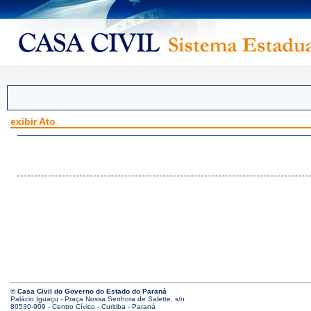
exibir Ato
© Casa Civil do Governo do Estado do Paraná
Palácio Iguaçu - Praça Nossa Senhora de Salette, s/n
80530-909 - Centro Cívico - Curitiba - Paraná