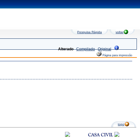
Pesquisa Rápida
voltar
Alterado
Compilado
Original
Página para impressão
topo