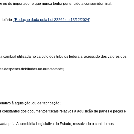
dor ou de importador e que nunca tenha pertencido a consumidor final.
ietário.
(Redação dada pela Lei 22262 de 13/12/2024)
cambial utilizada no cálculo dos tributos federais, acrescido dos valores dos
 das despesas debitadas ao arrematante;
lativo à aquisição, ou de fabricação;
 constantes dos documentos fiscais relativos à aquisição de partes e peças e
vada pela Assembléia Legislativa do Estado, ressalvado o contido nos