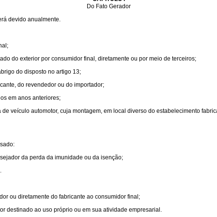
Do Fato Gerador
erá devido anualmente.
nal;
o do exterior por consumidor final, diretamente ou por meio de terceiros;
brigo do disposto no artigo 13;
icante, do revendedor ou do importador;
dos em anos anteriores;
da de veículo automotor, cuja montagem, em local diverso do estabelecimento fabri
usado:
ensejador da perda da imunidade ou da isenção;
.
or ou diretamente do fabricante ao consumidor final;
otor destinado ao uso próprio ou em sua atividade empresarial.