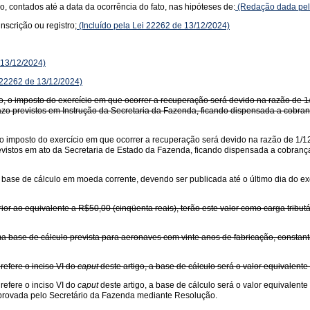
, contados até a data da ocorrência do fato, nas hipóteses de:
(Redação dada pel
nscrição ou registro;
(Incluído pela Lei 22262 de 13/12/2024)
 13/12/2024)
 22262 de 13/12/2024)
do, o imposto do exercício em que ocorrer a recuperação será devido na razão de 
zo previstos em Instrução da Secretaria da Fazenda, ficando dispensada a cobranç
, o imposto do exercício em que ocorrer a recuperação será devido na razão de 1/
vistos em ato da Secretaria de Estado da Fazenda, ficando dispensada a cobrança 
da base de cálculo em moeda corrente, devendo ser publicada até o último dia do ex
ior ao equivalente a R$50,00 (cinqüenta reais), terão este valor como carga tributá
 base de cálculo prevista para aeronaves com vinte anos de fabricação, constante
refere o inciso VI do
caput
deste artigo, a base de cálculo será o valor equivalente
refere o inciso VI do
caput
deste artigo, a base de cálculo será o valor equivalente 
aprovada pelo Secretário da Fazenda mediante Resolução.