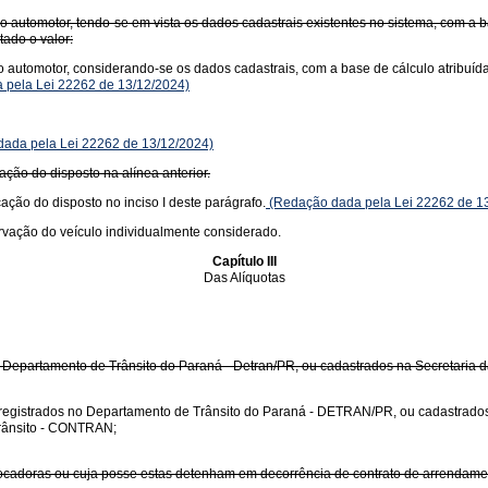
automotor, tendo-se em vista os dados cadastrais existentes no sistema, com a ba
ado o valor:
automotor, considerando-se os dados cadastrais, com a base de cálculo atribuída 
pela Lei 22262 de 13/12/2024)
ada pela Lei 22262 de 13/12/2024)
cação do disposto na alínea anterior.
cação do disposto no inciso I deste parágrafo.
(Redação dada pela Lei 22262 de 1
rvação do veículo individualmente considerado.
Capítulo III
Das Alíquotas
o Departamento de Trânsito do Paraná - Detran/PR, ou cadastrados na Secretaria 
s registrados no Departamento de Trânsito do Paraná - DETRAN/PR, ou cadastrado
Trânsito - CONTRAN;
ocadoras ou cuja posse estas detenham em decorrência de contrato de arrendamen