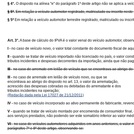
§ 4°.
O disposto na alínea "e" do parágrafo 1º deste artigo não se aplica a v
§ 5º.
Em relação a veículo automotor registrado, matriculado ou inscrito neste
§ 5º
Em relação a veículo automotor terrestre registrado, matriculado ou inscr
Art. 3°.
A base de cálculo do IPVA é o valor venal do veículo automotor, obser
I -
no caso de veículo novo, o valor total constante do documento fiscal de aqu
II -
quando se tratar de veículo importado não licenciado no país, o valor con
tributos incidentes e despesas decorrentes da importação, ainda que não pag
III -
no caso de arremate em leilão de veículo que se encontrava ao abrigo do 
III -
no caso de arremate em leilão de veículo novo, ou que se
encontrava ao abrigo do disposto no art. 13, o valor da arrematação,
acrescido das despesas cobradas ou debitadas do arrematante e dos
tributos incidentes na operação;
(Redação dada pela Lei 17027 de 21/12/2011)
IV -
no caso de veículo incorporado ao ativo permanente do fabricante, revende
V -
quando se tratar de veículo montado por encomenda de consumidor final, e
aos serviços prestados, não podendo ser este somatório inferior ao valor mé
VI -
no caso de veículos automotores adquiridos em anos anteriores, o valor 
parágrafos 7º e 8º deste artigo, observando-se: