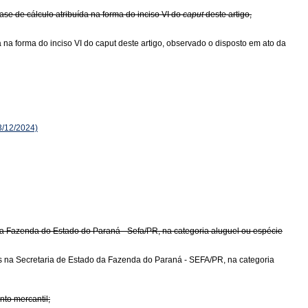
se de cálculo atribuída na forma do inciso VI do
caput
deste artigo,
na forma do inciso VI do caput deste artigo, observado o disposto em ato da
3/12/2024)
da Fazenda do Estado do Paraná - Sefa/PR, na categoria aluguel ou espécie
s na Secretaria de Estado da Fazenda do Paraná - SEFA/PR, na categoria
to mercantil;