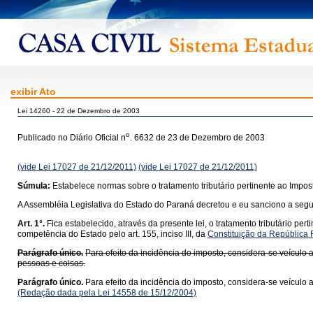
exibir Ato
Lei 14260 - 22 de Dezembro de 2003
o
Publicado no Diário Oficial n
. 6632 de 23 de Dezembro de 2003
(vide Lei 17027 de 21/12/2011)
(vide Lei 17027 de 21/12/2011)
Súmula:
Estabelece normas sobre o tratamento tributário pertinente ao Impo
A Assembléia Legislativa do Estado do Paraná decretou e eu sanciono a segui
Art. 1°.
Fica estabelecido, através da presente lei, o tratamento tributário pe
competência do Estado pelo art. 155, inciso III, da
Constituição da República F
Parágrafo único.
Para efeito da incidência do imposto, considera-se veículo 
pessoas e coisas.
Parágrafo único.
Para efeito da incidência do imposto, considera-se veículo 
(Redação dada pela Lei 14558 de 15/12/2004)