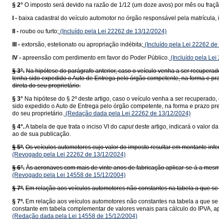
§ 2°
O imposto será devido na razão de 1/12 (um doze avos) por mês ou fração
I -
baixa cadastral do veículo automotor no órgão responsável pela matrícula, i
II -
roubo ou furto;
(Incluído pela Lei 22262 de 13/12/2024)
III -
extorsão, estelionato ou apropriação indébita;
(Incluído pela Lei 22262 de
IV -
apreensão com perdimento em favor do Poder Público.
(Incluído pela Lei
§ 3°.
Na hipótese do parágrafo anterior, caso o veículo venha a ser recupera
tenha sido expedido o Auto de Entrega pelo órgão competente, na forma e pra
direta do seu proprietário.
§ 3°
Na hipótese do § 2º deste artigo, caso o veículo venha a ser recuperado
sido expedido o Auto de Entrega pelo órgão competente, na forma e prazo pre
do seu proprietário.
(Redação dada pela Lei 22262 de 13/12/2024)
§ 4°.
A tabela de que trata o inciso VI do
caput
deste artigo, indicará o valor 
ao de sua publicação.
§ 5º.
Os veículos automotores cujo valor do imposto resultar em montante infer
(Revogado pela Lei 22262 de 13/12/2024)
§ 6°.
Às aeronaves com mais de vinte anos de fabricação aplicar-se-á a mesma
(Revogado pela Lei 14558 de 15/12/2004)
§ 7º.
Em relação aos veículos automotores não constantes na tabela a que se 
§ 7º.
Em relação aos veículos automotores não constantes na tabela a que se 
constante em tabela complementar de valores venais para cálculo do IPVA, 
(Redação dada pela Lei 14558 de 15/12/2004)