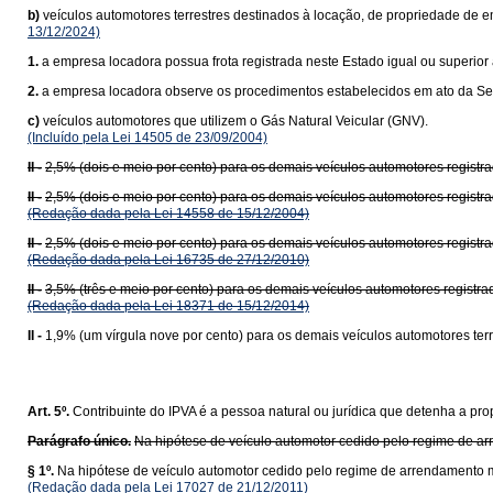
b)
veículos automotores terrestres destinados à locação, de propriedade de
13/12/2024)
1.
a empresa locadora possua frota registrada neste Estado igual ou superior 
2.
a empresa locadora observe os procedimentos estabelecidos em ato da Se
c)
veículos automotores que utilizem o Gás Natural Veicular (GNV).
(Incluído pela Lei 14505 de 23/09/2004)
II -
2,5% (dois e meio por cento) para os demais veículos automotores regist
II -
2,5% (dois e meio por cento) para os demais veículos automotores regis
(Redação dada pela Lei 14558 de 15/12/2004)
II -
2,5% (dois e meio por cento) para os demais veículos automotores regi
(Redação dada pela Lei 16735 de 27/12/2010)
II -
3,5% (três e meio por cento) para os demais veículos automotores regis
(Redação dada pela Lei 18371 de 15/12/2014)
II -
1,9% (um vírgula nove por cento) para os demais veículos automotores te
Art. 5º.
Contribuinte do IPVA é a pessoa natural ou jurídica que detenha a pro
Parágrafo único.
Na hipótese de veículo automotor cedido pelo regime de ar
§ 1º.
Na hipótese de veículo automotor cedido pelo regime de arrendamento me
(Redação dada pela Lei 17027 de 21/12/2011)