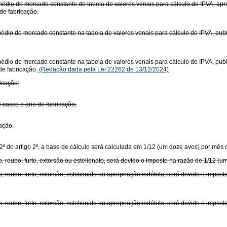
médio de mercado constante de tabela de valores venais para cálculo do IPVA, apr
de fabricação.
édio de mercado constante na tabela de valores venais para cálculo do IPVA, publi
médio de mercado constante na tabela de valores venais para cálculo do IPVA, pub
de fabricação.
(Redação dada pela Lei 22262 de 13/12/2024)
icação:
e casco e ano de fabricação;
ação.
 2º do artigo 2º, a base de cálculo será calculada em 1/12 (um doze avos) por mês o
, roubo, furto, extorsão ou estelionato, será devido o imposto na razão de 1/12 (u
, roubo, furto, extorsão, estelionato ou apropriação indébita, será devido o impos
, roubo, furto, extorsão, estelionato ou apropriação indébita, será devido o impo