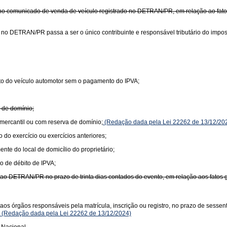
 no comunicado de venda de veículo registrado no DETRAN/PR, em relação ao fato
no DETRAN/PR passa a ser o único contribuinte e responsável tributário do impos
to do veículo automotor sem o pagamento do IPVA;
 de domínio;
 mercantil ou com reserva de domínio;
(Redação dada pela Lei 22262 de 13/12/20
do exercício ou exercícios anteriores;
te do local de domicílio do proprietário;
o de débito de IPVA;
da ao DETRAN/PR no prazo de trinta dias contados do evento, em relação aos fato
aos órgãos responsáveis pela matrícula, inscrição ou registro, no prazo de sessen
(Redação dada pela Lei 22262 de 13/12/2024)