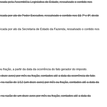
ovada pela Assembléia Legislativa do Estado, ressalvado o contido nos
cada por ato do Poder Executivo, ressalvado o contido nos §§ 7º e 8º, deste
licada por ato da Secretaria de Estado da Fazenda, ressalvado o contido nos
u fração, a partir da data da ocorrência do fato gerador do imposto.
m doze avos) por mês ou fração, contados até a data da ocorrência do fato.
to na razão de 1/12 (um doze avos) por mês ou fração, contados até a data da
sto na razão de um doze avos por mês ou fração, contados até a data da