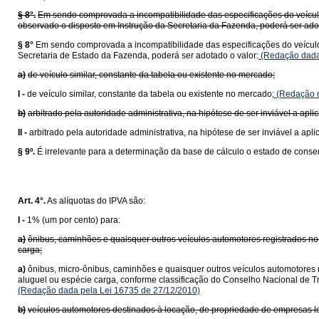
§ 8°.
Em sendo comprovada a incompatibilidade das especificações do veículo 
observado o disposto em Instrução da Secretaria da Fazenda, poderá ser adot
§ 8°
Em sendo comprovada a incompatibilidade das especificações do veículo 
Secretaria de Estado da Fazenda, poderá ser adotado o valor:
(Redação dada 
a)
de veículo similar, constante da tabela ou existente no mercado;
I -
de veículo similar, constante da tabela ou existente no mercado;
(Redação d
b)
arbitrado pela autoridade administrativa, na hipótese de ser inviável a apli
II -
arbitrado pela autoridade administrativa, na hipótese de ser inviável a apli
§ 9º.
É irrelevante para a determinação da base de cálculo o estado de conse
Art. 4°.
As alíquotas do IPVA são:
I -
1% (um por cento) para:
a)
ônibus, caminhões e quaisquer outros veículos automotores registrados n
carga;
a)
ônibus, micro-ônibus, caminhões e quaisquer outros veículos automotore
aluguel ou espécie carga, conforme classificação do Conselho Nacional de 
(Redação dada pela Lei 16735 de 27/12/2010)
b)
veículos automotores destinados à locação, de propriedade de empresas l