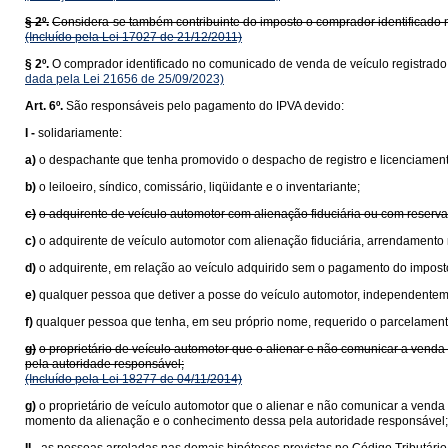
§ 2º.
Considera-se também contribuinte do imposto o comprador identificado
(Incluído pela Lei 17027 de 21/12/2011)
§ 2º.
O comprador identificado no comunicado de venda de veículo registrado 
dada pela Lei 21656 de 25/09/2023)
Art. 6º.
São responsáveis pelo pagamento do IPVA devido:
I -
solidariamente:
a)
o despachante que tenha promovido o despacho de registro e licenciamen
b)
o leiloeiro, síndico, comissário, liqüidante e o inventariante;
c)
o adquirente de veículo automotor com alienação fiduciária ou com reserva
c)
o adquirente de veículo automotor com alienação fiduciária, arrendamento
d)
o adquirente, em relação ao veículo adquirido sem o pagamento do imposto 
e)
qualquer pessoa que detiver a posse do veículo automotor, independentemen
f)
qualquer pessoa que tenha, em seu próprio nome, requerido o parcelament
g)
o proprietário de veículo automotor que o alienar e não comunicar a ven
pela autoridade responsável;
(Incluído pela Lei 18277 de 04/11/2014)
g)
o proprietário de veículo automotor que o alienar e não comunicar a venda 
momento da alienação e o conhecimento dessa pela autoridade responsável;