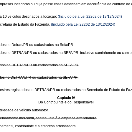
 empresas locadoras ou cuja posse essas detenham em decorrência de contrato de 
a 10 veículos destinados à locação;
(Incluído pela Lei 22262 de 13/12/2024)
cretaria de Estado da Fazenda.
(Incluído pela Lei 22262 de 13/12/2024)
rados no Detran/PR ou cadastrados na Sefa/PR.
trados no DETRAN/PR ou cadastrados na SEFA/PR, inclusive caminhonete ou camio
strados no DETRAN/PR ou cadastrados na SEFA/PR.
trados no DETRAN/PR ou cadastrados na SEFA/PR.
rrestres registrados no DETRAN/PR ou cadastrados na Secretaria de Estado da Fa
Capítulo IV
Do Contribuinte e do Responsável
priedade de veículo automotor.
rendamento mercantil, contribuinte é a empresa arrendadora.
rcantil, contribuinte é a empresa arrendadora.