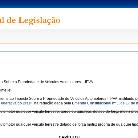
sto Sobre a Propriedade de Veículos Automotores – IPVA.
nte lei:
rtinente ao Imposto Sobre a Propriedade de Veículos Automotores - IPVA, instituído 
ederativa do Brasil
, na redação dada pela
Emenda Constitucional nº 3, de 17 de
automotor qualquer veículo terrestre, aéreo ou aquático, dotado de força motriz pr
automotor qualquer veículo terrestre dotado de força motriz própria de qualquer ti
CAPÍTULO I