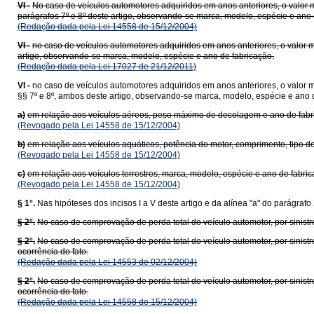
VI -
No caso de veículos automotores adquiridos em anos anteriores, o valor 
parágrafos 7º e 8º deste artigo, observando-se marca, modelo, espécie e ano 
(Redação dada pela Lei 14558 de 15/12/2004)
VI -
no caso de veículos automotores adquiridos em anos anteriores, o valor m
artigo, observando-se marca, modelo, espécie e ano de fabricação.
(Redação dada pela Lei 17027 de 21/12/2011)
VI -
no caso de veículos automotores adquiridos em anos anteriores, o valor 
§§ 7º e 8º, ambos deste artigo, observando-se marca, modelo, espécie e ano 
a)
em relação aos veículos aéreos, peso máximo de decolagem e ano de fabr
(Revogado pela Lei 14558 de 15/12/2004)
b)
em relação aos veículos aquáticos, potência do motor, comprimento, tipo d
(Revogado pela Lei 14558 de 15/12/2004)
c)
em relação aos veículos terrestres, marca, modelo, espécie e ano de fabric
(Revogado pela Lei 14558 de 15/12/2004)
§ 1°.
Nas hipóteses dos incisos I a V deste artigo e da alínea "a" do parágrafo
§ 2°.
No caso de comprovação de perda total do veículo automotor, por sinistro
§ 2°.
No caso de comprovação de perda total do veículo automotor, por sinistro
ocorrência do fato.
(Redação dada pela Lei 14553 de 02/12/2004)
§ 2°.
No caso de comprovação de perda total do veículo automotor, por sinistro
ocorrência do fato.
(Redação dada pela Lei 14558 de 15/12/2004)