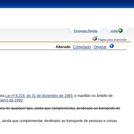
Pesquisa Rápida
voltar
Página para impressão
Alterado
Compilado
Original
pela
Lei nº 8.216, de 31 de dezembro de 1985
, e mantido no âmbito de
 março de 1993
.
ópria de qualquer tipo, ainda que complementar, destinado ao transporte de
po, ainda que complementar, destinado ao transporte de pessoas e coisas.