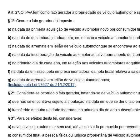
Art. 2º.
O IPVA tem como fato gerador a propriedade de veículo automotor e s
§ 1º.
Ocorre o fato gerador do imposto:
a)
na data da primeira aquisição de veículo automotor novo por consumidor fi
b)
na data do desembaraço aduaneiro, em relação a veículo automotor importad
c)
na data do arremate em leilão de veículo automotor que se encontrava ao a
d)
na data da incorporação de veículo automotor ao ativo permanente do fabr
e)
no primeiro dia de cada ano, em relação aos veículos automotores adquiri
f)
na data da emissão, pela empresa montadora, da nota fiscal relativa à saí
g)
na data do arremate em leilão de veículo automotor novo;
(Incluído pela Lei 17027 de 21/12/2011)
§ 2°.
Considera-se ocorrido o fato gerador, tratando-se de veículo automotor 
a)
que não se encontrava sujeito à tributação, na data em que se der o fato 
b)
transferido de outra unidade federada, no primeiro dia do ano subseqüente
§ 3°.
Para os efeitos desta lei, considera-se:
a)
novo, o veículo automotor sem uso, até a sua saída promovida por revended
b)
consumidor final, a pessoa física ou jurídica proprietária de veículo autom