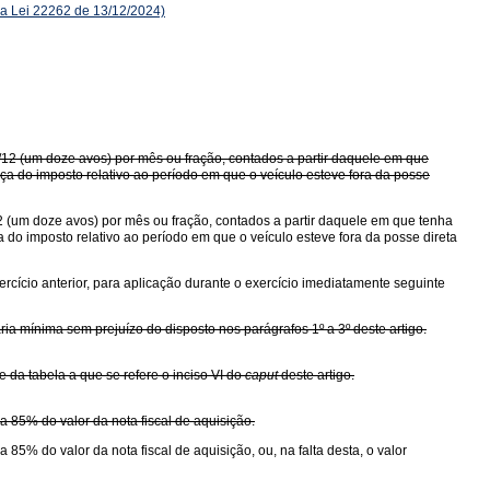
a Lei 22262 de 13/12/2024)
1/12 (um doze avos) por mês ou fração, contados a partir daquele em que
a do imposto relativo ao período em que o veículo esteve fora da posse
12 (um doze avos) por mês ou fração, contados a partir daquele em que tenha
do imposto relativo ao período em que o veículo esteve fora da posse direta
ercício anterior, para aplicação durante o exercício imediatamente seguinte
ria mínima sem prejuízo do disposto nos parágrafos 1º a 3º deste artigo.
 da tabela a que se refere o inciso VI do
caput
deste artigo.
 a 85% do valor da nota fiscal de aquisição.
a 85% do valor da nota fiscal de aquisição, ou, na falta desta, o valor