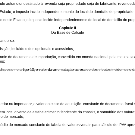
eículo automotor destinado à revenda cuja propriedade seja de fabricante, revende
 Estado, o imposto incide independentemente do local de domicílio do proprietário.
ito neste Estado, o imposto incide independentemente do local de domicílio do propr
Capítulo II
Da Base de Cálculo
vando-se:
isição, incluído o dos opcionais e acessórios;
stante do documento de importação, convertido em moeda nacional pela mesma taxa 
os;
disposto no artigo 13, o valor da arrematação acrescido dos tributos incidentes e
dor ou importador, o valor do custo de aquisição, constante do documento fiscal re
m local diverso de estabelecimento fabricante do chassis, o somatório dos valores
dio de mercado;
médio de mercado constante de tabela de valores venais para cálculo do IPVA apro