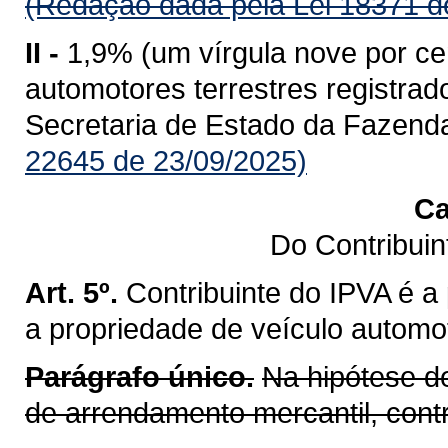
(Redação dada pela Lei 18371 d
II -
1,9% (um vírgula nove por ce
automotores terrestres registr
Secretaria de Estado da Fazend
22645 de 23/09/2025)
Ca
Do Contribui
Art. 5º.
Contribuinte do IPVA é a
a propriedade de veículo automot
Parágrafo único.
Na hipótese d
de arrendamento mercantil, cont