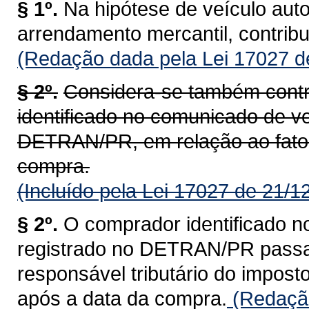
§ 1º.
Na hipótese de veículo aut
arrendamento mercantil, contrib
(Redação dada pela Lei 17027 d
§ 2º.
Considera-se também contr
identificado no comunicado de ve
DETRAN/PR, em relação ao fato 
compra.
(Incluído pela Lei 17027 de 21/1
§ 2º.
O comprador identificado n
registrado no DETRAN/PR passa a
responsável tributário do impost
após a data da compra.
(Redação