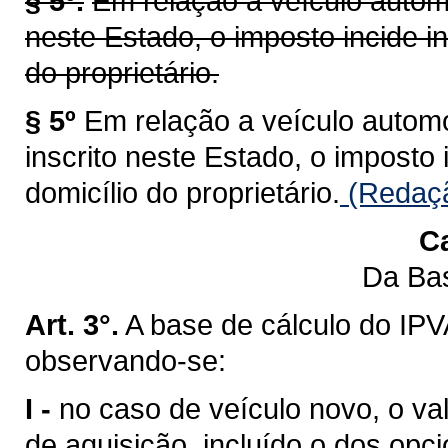
§ 5º.
Em relação a veículo automo
neste Estado, o imposto incide i
do proprietário.
§ 5º
Em relação a veículo automot
inscrito neste Estado, o imposto
domicílio do proprietário.
(Redaçã
Ca
Da Bas
Art. 3°.
A base de cálculo do IPV
observando-se:
I -
no caso de veículo novo, o val
de aquisição, incluído o dos opci