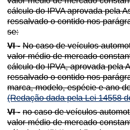
valor médio de mercado constant
cálculo do IPVA aprovada pela A
ressalvado o contido nos parágra
se:
VI -
No caso de veículos automot
valor médio de mercado constant
cálculo do IPVA, aprovada pela A
ressalvado o contido nos parágra
marca, modelo, espécie e ano de
(Redação dada pela Lei 14558 d
VI -
no caso de veículos automot
valor médio de mercado constant