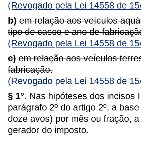
(Revogado pela Lei 14558 de 15
b)
em relação aos veículos aquá
tipo de casco e ano de fabricaçã
(Revogado pela Lei 14558 de 15
c)
em relação aos veículos terre
fabricação.
(Revogado pela Lei 14558 de 15
§ 1°.
Nas hipóteses dos incisos I 
parágrafo 2º do artigo 2º, a bas
doze avos) por mês ou fração, a 
gerador do imposto.