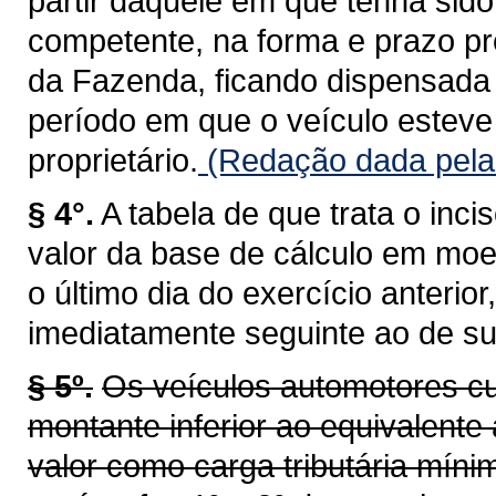
partir daquele em que tenha sid
competente, na forma e prazo pr
da Fazenda, ficando dispensada 
período em que o veículo esteve 
proprietário.
(Redação dada pela 
§ 4°.
A tabela de que trata o inci
valor da base de cálculo em moe
o último dia do exercício anterio
imediatamente seguinte ao de su
§ 5º.
Os veículos automotores cu
montante inferior ao equivalente 
valor como carga tributária míni