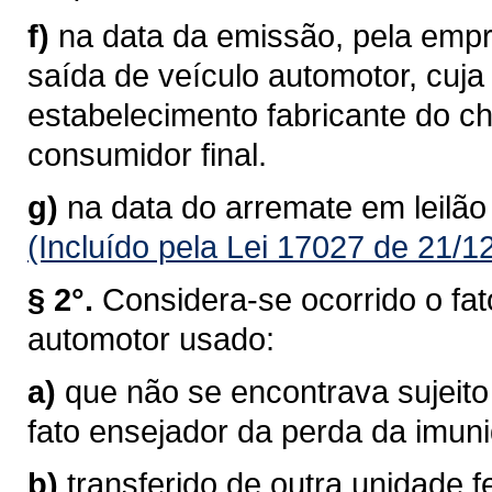
f)
na data da emissão, pela empre
saída de veículo automotor, cuj
estabelecimento fabricante do c
consumidor final.
g)
na data do arremate em leilão
(Incluído pela Lei 17027 de 21/1
§ 2°.
Considera-se ocorrido o fat
automotor usado:
a)
que não se encontrava sujeito
fato ensejador da perda da imun
b)
transferido de outra unidade f