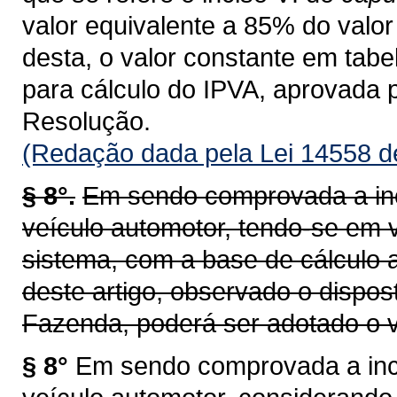
valor equivalente a 85% do valor 
desta, o valor constante em tab
para cálculo do IPVA, aprovada 
Resolução.
(Redação dada pela Lei 14558 d
§ 8°.
Em sendo comprovada a inc
veículo automotor, tendo-se em v
sistema, com a base de cálculo a
deste artigo, observado o dispos
Fazenda, poderá ser adotado o v
§ 8°
Em sendo comprovada a inco