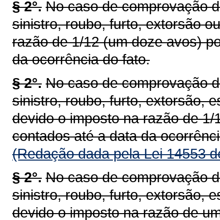
§ 2°.
No caso de comprovação de 
sinistro, roubo, furto, extorsão 
razão de 1/12 (um doze avos) po
da ocorrência do fato.
§ 2°.
No caso de comprovação de 
sinistro, roubo, furto, extorsão, 
devido o imposto na razão de 1/
contados até a data da ocorrênci
(Redação dada pela Lei 14553 d
§ 2°.
No caso de comprovação de 
sinistro, roubo, furto, extorsão, 
devido o imposto na razão de um