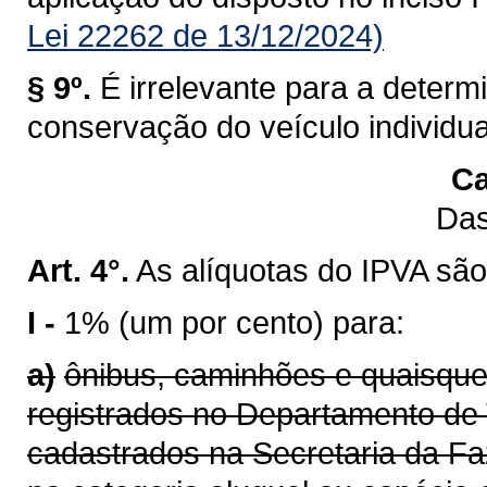
Lei 22262 de 13/12/2024)
§ 9º.
É irrelevante para a determ
conservação do veículo individu
Ca
Das
Art. 4°.
As alíquotas do IPVA são
I -
1% (um por cento) para:
a)
ônibus, caminhões e quaisque
registrados no Departamento de 
cadastrados na Secretaria da F