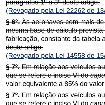
parágrafos 1º a 3º deste artigo.
(Revogado pela Lei 22262 de 13
§ 6°.
Às aeronaves com mais de v
mesma base de cálculo prevista
fabricação, constante da tabela a
deste artigo.
(Revogado pela Lei 14558 de 15
§ 7º.
Em relação aos veículos au
que se refere o inciso VI do
capu
valor equivalente a 85% do valor 
§ 7º.
Em relação aos veículos au
que se refere o inciso VI do
cap