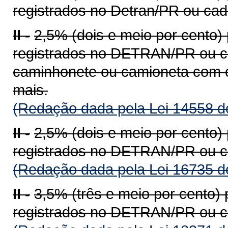
registrados no Detran/PR ou ca
II -
2,5% (dois e meio por cento)
registrados no DETRAN/PR ou c
caminhonete ou camioneta com c
mais.
(Redação dada pela Lei 14558 d
II -
2,5% (dois e meio por cento)
registrados no DETRAN/PR ou c
(Redação dada pela Lei 16735 d
II -
3,5% (três e meio por cento)
registrados no DETRAN/PR ou c