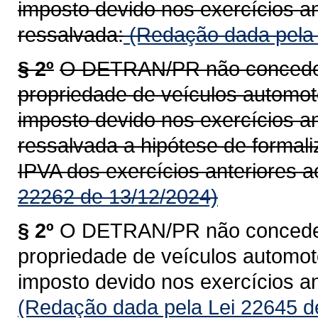
imposto devido nos exercícios an
ressalvada:
(Redação dada pela 
§ 2º
O DETRAN/PR não concederá
propriedade de veículos automoto
imposto devido nos exercícios an
ressalvada a hipótese de formal
IPVA dos exercícios anteriores a
22262 de 13/12/2024)
§ 2º
O DETRAN/PR não concederá
propriedade de veículos automoto
imposto devido nos exercícios an
(Redação dada pela Lei 22645 d