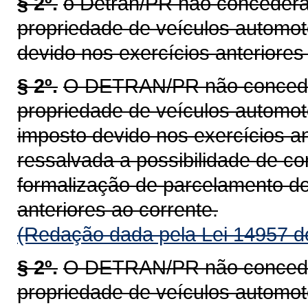
§ 2º.
o Detran/PR não concederá 
propriedade de veículos automot
devido nos exercícios anteriores 
§ 2º.
O DETRAN/PR não concederá
propriedade de veículos automoto
imposto devido nos exercícios an
ressalvada a possibilidade de c
formalização de parcelamento do
anteriores ao corrente.
(Redação dada pela Lei 14957 d
§ 2º.
O DETRAN/PR não concederá
propriedade de veículos automoto