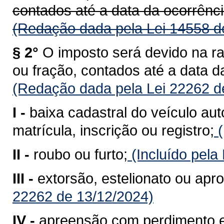
contados até a data da ocorrênci
(Redação dada pela Lei 14558 d
§ 2°
O imposto será devido na r
ou fração, contados até a data d
(Redação dada pela Lei 22262 d
I -
baixa cadastral do veículo au
matrícula, inscrição ou registro;
(
II -
roubo ou furto;
(Incluído pela
III -
extorsão, estelionato ou apro
22262 de 13/12/2024)
IV -
apreensão com perdimento e