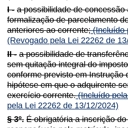
I -
a possibilidade de concessão 
formalização de parcelamento do
anteriores ao corrente;
(Incluído
(Revogado pela Lei 22262 de 13
II -
a possibilidade de transferên
sem quitação integral do imposto
conforme previsto em Instrução 
hipótese em que o adquirente ser
exercício corrente.
(Incluído pel
pela Lei 22262 de 13/12/2024)
§ 3º.
É obrigatória a inscrição d