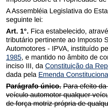
A Assembléia Legislativa do Est
seguinte lei:
Art. 1°.
Fica estabelecido, atravé
tributário pertinente ao Imposto
Automotores - IPVA, instituído p
1985
, e mantido no âmbito de co
inciso III, da
Constituição da Repú
dada pela
Emenda Constitucional
Parágrafo único.
Para efeito da
veículo automotor qualquer veícu
de força motriz própria de qualq