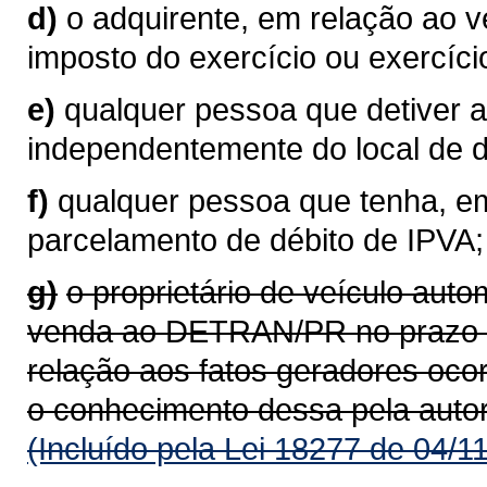
d)
o adquirente, em relação ao 
imposto do exercício ou exercíci
e)
qualquer pessoa que detiver a
independentemente do local de do
f)
qualquer pessoa que tenha, em
parcelamento de débito de IPVA;
g)
o proprietário de veículo aut
venda ao DETRAN/PR no prazo de
relação aos fatos geradores oco
o conhecimento dessa pela auto
(Incluído pela Lei 18277 de 04/1