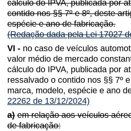
cálculo do IPVA, publicada por a
contido nos §§ 7º e 8º, deste ar
espécie e ano de fabricação.
(Redação dada pela Lei 17027 d
VI -
no caso de veículos automot
valor médio de mercado constant
cálculo do IPVA, publicada por a
ressalvado o contido nos §§ 7º 
marca, modelo, espécie e ano de
22262 de 13/12/2024)
a)
em relação aos veículos aér
de fabricação: