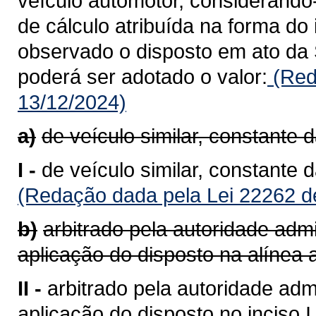
veículo automotor, considerando
de cálculo atribuída na forma do 
observado o disposto em ato da 
poderá ser adotado o valor:
(Red
13/12/2024)
a)
de veículo similar, constante 
I -
de veículo similar, constante 
(Redação dada pela Lei 22262 d
b)
arbitrado pela autoridade admi
aplicação do disposto na alínea a
II -
arbitrado pela autoridade admi
aplicação do disposto no inciso I