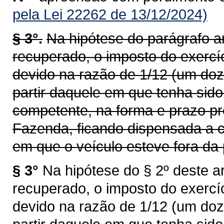
pela Lei 22262 de 13/12/2024)
§ 3°.
Na hipótese do parágrafo an
recuperado, o imposto do exercí
devido na razão de 1/12 (um doz
partir daquele em que tenha sid
competente, na forma e prazo pr
Fazenda, ficando dispensada a c
em que o veículo esteve fora da 
§ 3°
Na hipótese do § 2º deste ar
recuperado, o imposto do exercí
devido na razão de 1/12 (um doz