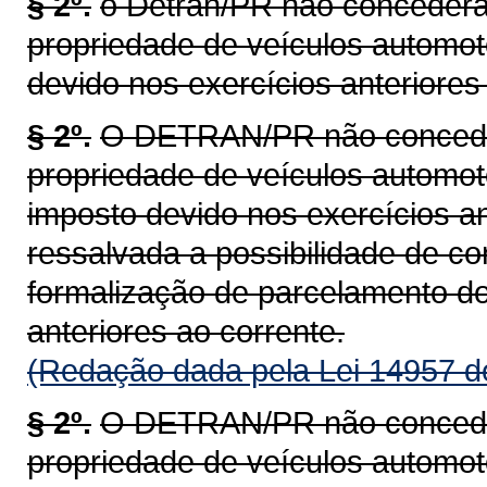
§ 2º.
o Detran/PR não concederá 
propriedade de veículos automot
devido nos exercícios anteriores 
§ 2º.
O DETRAN/PR não concederá
propriedade de veículos automoto
imposto devido nos exercícios an
ressalvada a possibilidade de c
formalização de parcelamento do
anteriores ao corrente.
(Redação dada pela Lei 14957 d
§ 2º.
O DETRAN/PR não concederá
propriedade de veículos automoto