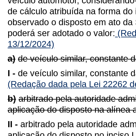
veículo automotor, considerando
de cálculo atribuída na forma do 
observado o disposto em ato da 
poderá ser adotado o valor:
(Red
13/12/2024)
a)
de veículo similar, constante 
I -
de veículo similar, constante 
(Redação dada pela Lei 22262 d
b)
arbitrado pela autoridade admi
aplicação do disposto na alínea a
II -
arbitrado pela autoridade admi
aplicação do disposto no inciso I