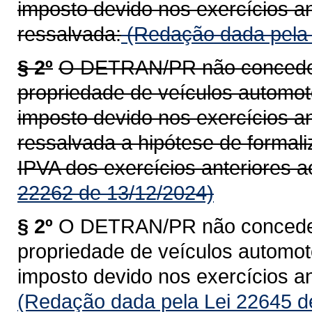
imposto devido nos exercícios an
ressalvada:
(Redação dada pela 
§ 2º
O DETRAN/PR não concederá
propriedade de veículos automoto
imposto devido nos exercícios an
ressalvada a hipótese de formal
IPVA dos exercícios anteriores a
22262 de 13/12/2024)
§ 2º
O DETRAN/PR não concederá
propriedade de veículos automoto
imposto devido nos exercícios an
(Redação dada pela Lei 22645 d