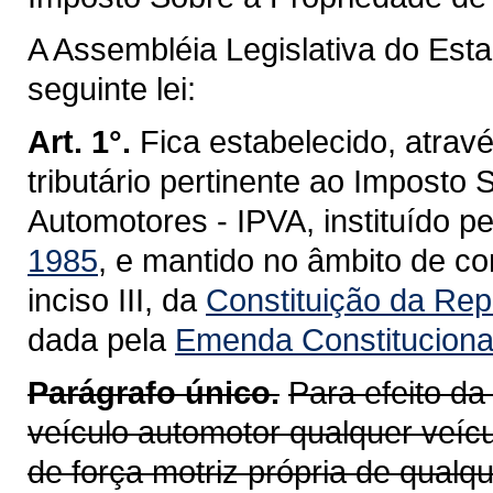
A Assembléia Legislativa do Est
seguinte lei:
Art. 1°.
Fica estabelecido, atravé
tributário pertinente ao Imposto
Automotores - IPVA, instituído p
1985
, e mantido no âmbito de co
inciso III, da
Constituição da Repú
dada pela
Emenda Constitucional
Parágrafo único.
Para efeito da
veículo automotor qualquer veícu
de força motriz própria de qualq