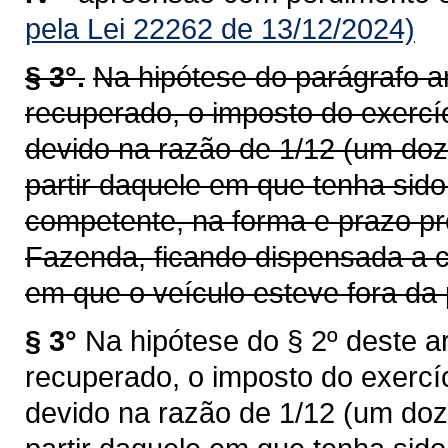
pela Lei 22262 de 13/12/2024)
§ 3°.
Na hipótese do parágrafo an
recuperado, o imposto do exercí
devido na razão de 1/12 (um doz
partir daquele em que tenha sid
competente, na forma e prazo pr
Fazenda, ficando dispensada a c
em que o veículo esteve fora da 
§ 3°
Na hipótese do § 2º deste ar
recuperado, o imposto do exercí
devido na razão de 1/12 (um doz