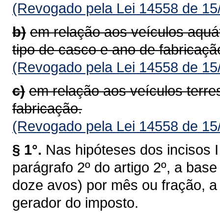
(Revogado pela Lei 14558 de 15
b)
em relação aos veículos aquá
tipo de casco e ano de fabricaçã
(Revogado pela Lei 14558 de 15
c)
em relação aos veículos terre
fabricação.
(Revogado pela Lei 14558 de 15
§ 1°.
Nas hipóteses dos incisos I 
parágrafo 2º do artigo 2º, a bas
doze avos) por mês ou fração, a 
gerador do imposto.