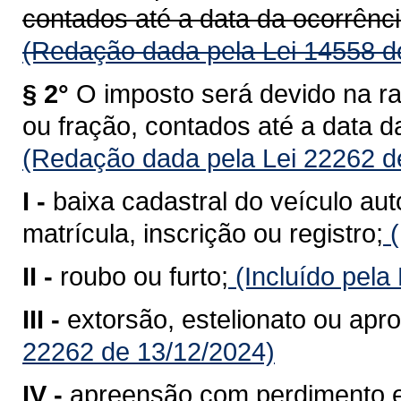
contados até a data da ocorrênci
(Redação dada pela Lei 14558 d
§ 2°
O imposto será devido na r
ou fração, contados até a data d
(Redação dada pela Lei 22262 d
I -
baixa cadastral do veículo au
matrícula, inscrição ou registro;
(
II -
roubo ou furto;
(Incluído pela
III -
extorsão, estelionato ou apro
22262 de 13/12/2024)
IV -
apreensão com perdimento e