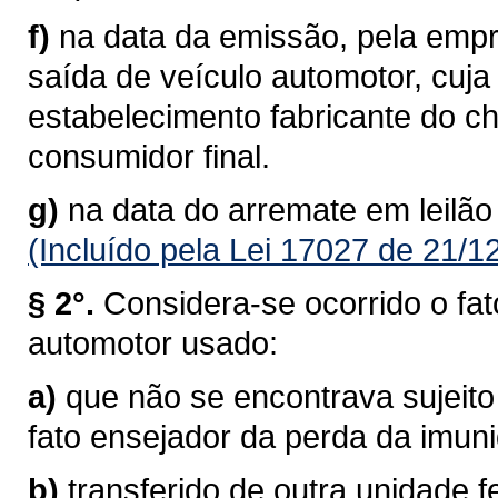
f)
na data da emissão, pela empre
saída de veículo automotor, cuj
estabelecimento fabricante do c
consumidor final.
g)
na data do arremate em leilão
(Incluído pela Lei 17027 de 21/1
§ 2°.
Considera-se ocorrido o fat
automotor usado:
a)
que não se encontrava sujeito
fato ensejador da perda da imun
b)
transferido de outra unidade f