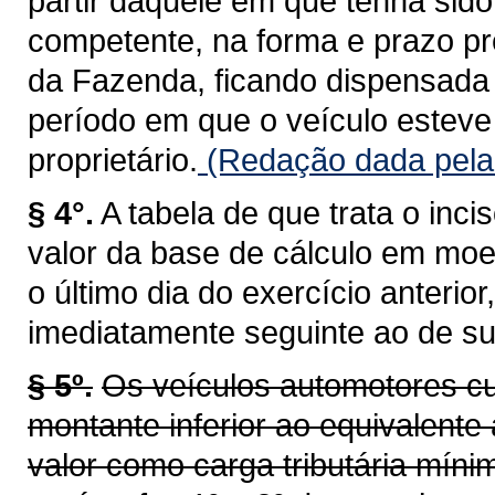
partir daquele em que tenha sid
competente, na forma e prazo pr
da Fazenda, ficando dispensada 
período em que o veículo esteve 
proprietário.
(Redação dada pela 
§ 4°.
A tabela de que trata o inci
valor da base de cálculo em moe
o último dia do exercício anterio
imediatamente seguinte ao de su
§ 5º.
Os veículos automotores cu
montante inferior ao equivalente 
valor como carga tributária míni