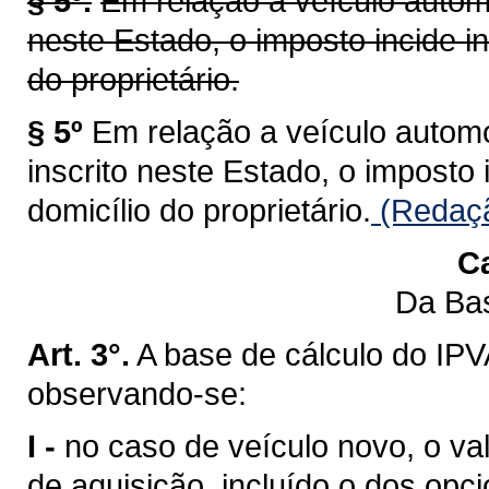
§ 5º.
Em relação a veículo automo
neste Estado, o imposto incide i
do proprietário.
§ 5º
Em relação a veículo automot
inscrito neste Estado, o imposto
domicílio do proprietário.
(Redaçã
Ca
Da Bas
Art. 3°.
A base de cálculo do IPV
observando-se:
I -
no caso de veículo novo, o val
de aquisição, incluído o dos opci