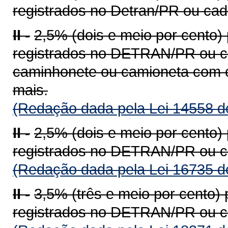
registrados no Detran/PR ou ca
II -
2,5% (dois e meio por cento)
registrados no DETRAN/PR ou c
caminhonete ou camioneta com c
mais.
(Redação dada pela Lei 14558 d
II -
2,5% (dois e meio por cento)
registrados no DETRAN/PR ou c
(Redação dada pela Lei 16735 d
II -
3,5% (três e meio por cento)
registrados no DETRAN/PR ou c