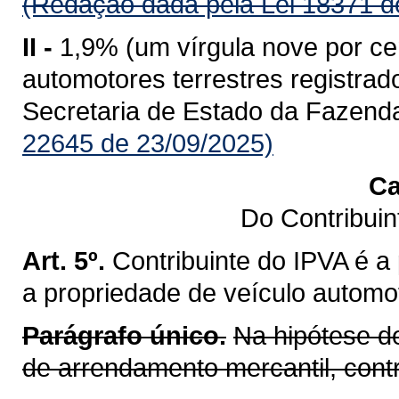
(Redação dada pela Lei 18371 d
II -
1,9% (um vírgula nove por ce
automotores terrestres registr
Secretaria de Estado da Fazend
22645 de 23/09/2025)
Ca
Do Contribui
Art. 5º.
Contribuinte do IPVA é a
a propriedade de veículo automot
Parágrafo único.
Na hipótese d
de arrendamento mercantil, cont