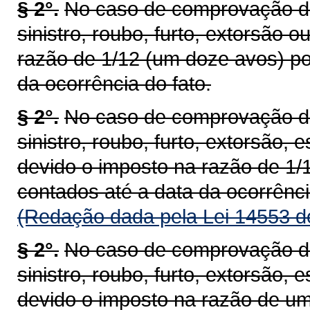
§ 2°.
No caso de comprovação de 
sinistro, roubo, furto, extorsão 
razão de 1/12 (um doze avos) po
da ocorrência do fato.
§ 2°.
No caso de comprovação de 
sinistro, roubo, furto, extorsão, 
devido o imposto na razão de 1/
contados até a data da ocorrênci
(Redação dada pela Lei 14553 d
§ 2°.
No caso de comprovação de 
sinistro, roubo, furto, extorsão, 
devido o imposto na razão de um