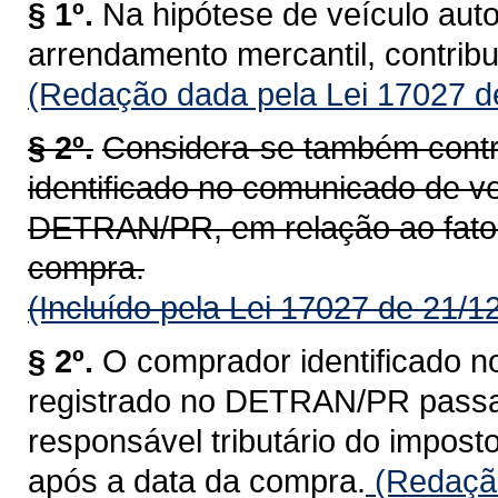
§ 1º.
Na hipótese de veículo aut
arrendamento mercantil, contrib
(Redação dada pela Lei 17027 d
§ 2º.
Considera-se também contr
identificado no comunicado de ve
DETRAN/PR, em relação ao fato 
compra.
(Incluído pela Lei 17027 de 21/1
§ 2º.
O comprador identificado n
registrado no DETRAN/PR passa a
responsável tributário do impost
após a data da compra.
(Redação