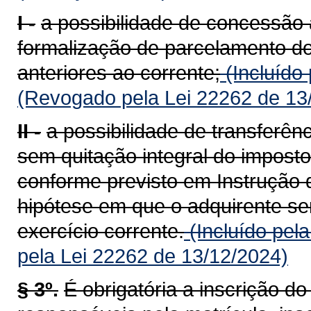
I -
a possibilidade de concessão 
formalização de parcelamento do
anteriores ao corrente;
(Incluído
(Revogado pela Lei 22262 de 13
II -
a possibilidade de transferên
sem quitação integral do imposto
conforme previsto em Instrução 
hipótese em que o adquirente ser
exercício corrente.
(Incluído pel
pela Lei 22262 de 13/12/2024)
§ 3º.
É obrigatória a inscrição d