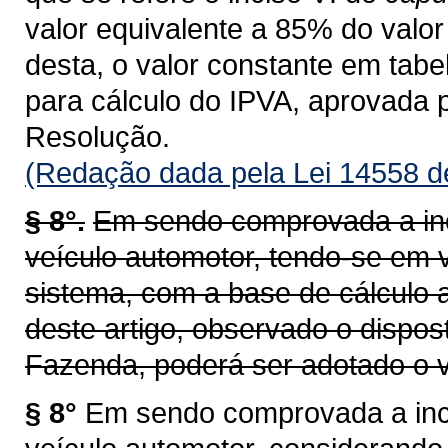
valor equivalente a 85% do valor 
desta, o valor constante em tab
para cálculo do IPVA, aprovada 
Resolução.
(Redação dada pela Lei 14558 d
§ 8°.
Em sendo comprovada a inc
veículo automotor, tendo-se em v
sistema, com a base de cálculo a
deste artigo, observado o dispos
Fazenda, poderá ser adotado o v
§ 8°
Em sendo comprovada a inco