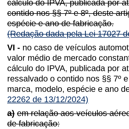
cálculo do IPVA, publicada por a
contido nos §§ 7º e 8º, deste ar
espécie e ano de fabricação.
(Redação dada pela Lei 17027 d
VI -
no caso de veículos automot
valor médio de mercado constant
cálculo do IPVA, publicada por a
ressalvado o contido nos §§ 7º 
marca, modelo, espécie e ano de
22262 de 13/12/2024)
a)
em relação aos veículos aér
de fabricação: