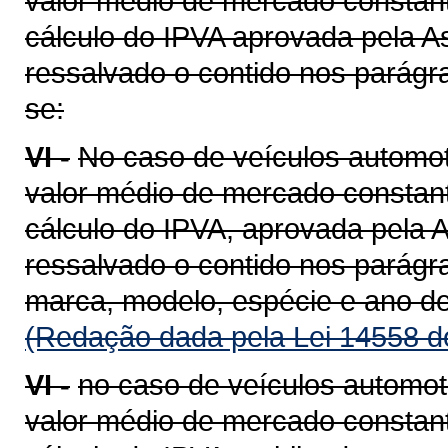
valor médio de mercado constant
cálculo do IPVA aprovada pela A
ressalvado o contido nos parágra
se:
VI -
No caso de veículos automot
valor médio de mercado constant
cálculo do IPVA, aprovada pela A
ressalvado o contido nos parágra
marca, modelo, espécie e ano de
(Redação dada pela Lei 14558 d
VI -
no caso de veículos automot
valor médio de mercado constant