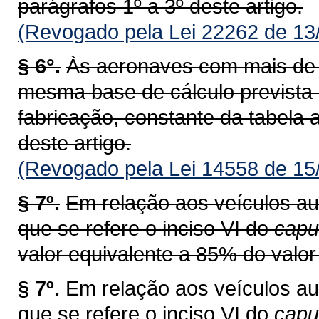
parágrafos 1º a 3º deste artigo.
(Revogado pela Lei 22262 de 13
§ 6°.
Às aeronaves com mais de v
mesma base de cálculo prevista
fabricação, constante da tabela a
deste artigo.
(Revogado pela Lei 14558 de 15
§ 7º.
Em relação aos veículos au
que se refere o inciso VI do
capu
valor equivalente a 85% do valor 
§ 7º.
Em relação aos veículos au
que se refere o inciso VI do
cap