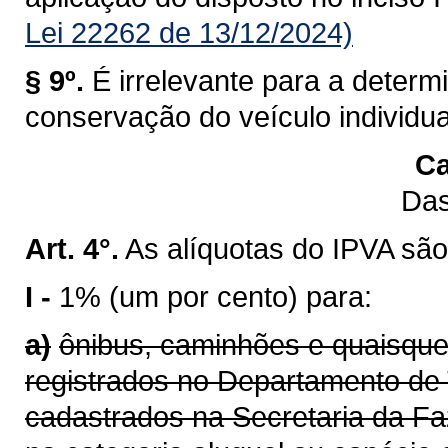
Lei 22262 de 13/12/2024)
§ 9º.
É irrelevante para a determ
conservação do veículo individu
Ca
Das
Art. 4°.
As alíquotas do IPVA são
I -
1% (um por cento) para:
a)
ônibus, caminhões e quaisque
registrados no Departamento de 
cadastrados na Secretaria da F