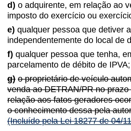
d)
o adquirente, em relação ao 
imposto do exercício ou exercíci
e)
qualquer pessoa que detiver a
independentemente do local de do
f)
qualquer pessoa que tenha, em
parcelamento de débito de IPVA;
g)
o proprietário de veículo aut
venda ao DETRAN/PR no prazo de
relação aos fatos geradores oco
o conhecimento dessa pela auto
(Incluído pela Lei 18277 de 04/1