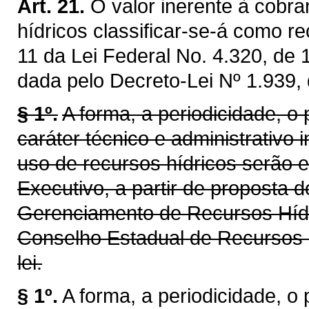
Art. 21.
O valor inerente à cobra
hídricos classificar-se-á como re
11 da Lei Federal No. 4.320, de
dada pelo Decreto-Lei Nº 1.939,
§ 1º.
A forma, a periodicidade, o
caráter técnico e administrativo 
uso de recursos hídricos serão 
Executivo, a partir de proposta 
Gerenciamento de Recursos Híd
Conselho Estadual de Recursos 
lei.
§ 1º.
A forma, a periodicidade, o