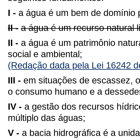
I -
a água é um bem de domínio p
II -
a água é um recurso natural 
II -
a água é um patrimônio natura
social e ambiental;
(Redação dada pela Lei 16242 d
III -
em situações de escassez, o 
o consumo humano e a desseden
IV -
a gestão dos recursos hídri
múltiplo das águas;
V -
a bacia hidrográfica é a unid