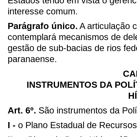
Estados tendo em vista o gerenc
interesse comum.
Parágrafo único.
A articulação 
contemplará mecanismos de del
gestão de sub-bacias de rios fed
paranaense.
CA
INSTRUMENTOS DA POLÍ
H
Art. 6º.
São instrumentos da Polí
I -
o Plano Estadual de Recursos