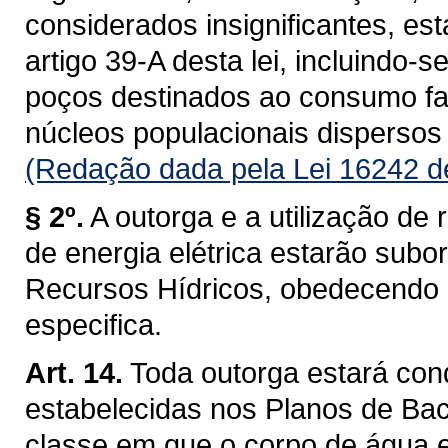
considerados insignificantes, es
artigo 39-A desta lei, incluindo-s
poços destinados ao consumo fam
núcleos populacionais dispersos 
(Redação dada pela Lei 16242 d
§ 2º.
A outorga e a utilização de 
de energia elétrica estarão subo
Recursos Hídricos, obedecendo a 
especifica.
Art. 14.
Toda outorga estará con
estabelecidas nos Planos de Baci
classe em que o corpo de água 