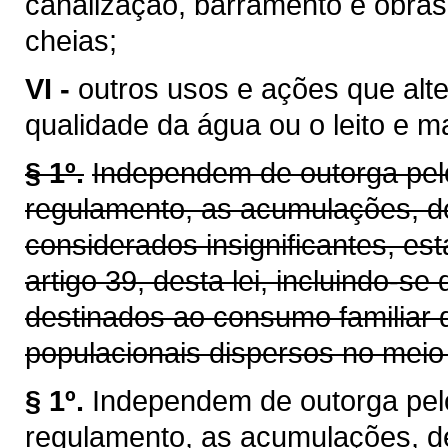
canalização, barramento e obras
cheias;
VI -
outros usos e ações que alt
qualidade da água ou o leito e 
§ 1º.
Independem de outorga pelo
regulamento, as acumulações, d
considerados insignificantes, es
artigo 39, desta lei, incluindo-se
destinados ao consumo familiar 
populacionais dispersos no meio 
§ 1º.
Independem de outorga pel
regulamento, as acumulações, d