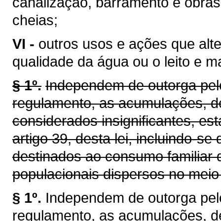
canalização, barramento e obras
cheias;
VI -
outros usos e ações que alt
qualidade da água ou o leito e 
§ 1º.
Independem de outorga pelo
regulamento, as acumulações, d
considerados insignificantes, es
artigo 39, desta lei, incluindo-se
destinados ao consumo familiar 
populacionais dispersos no meio 
§ 1º.
Independem de outorga pel
regulamento, as acumulações, d