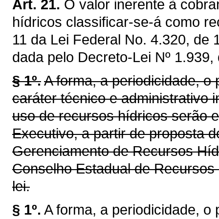
Art. 21.
O valor inerente à cobra
hídricos classificar-se-á como re
11 da Lei Federal No. 4.320, de
dada pelo Decreto-Lei Nº 1.939,
§ 1º.
A forma, a periodicidade, o
caráter técnico e administrativo 
uso de recursos hídricos serão 
Executivo, a partir de proposta 
Gerenciamento de Recursos Híd
Conselho Estadual de Recursos 
lei.
§ 1º.
A forma, a periodicidade, o