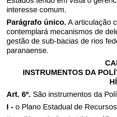
Estados tendo em vista o gerenc
interesse comum.
Parágrafo único.
A articulação 
contemplará mecanismos de del
gestão de sub-bacias de rios fed
paranaense.
CA
INSTRUMENTOS DA POLÍ
H
Art. 6º.
São instrumentos da Polí
I -
o Plano Estadual de Recursos