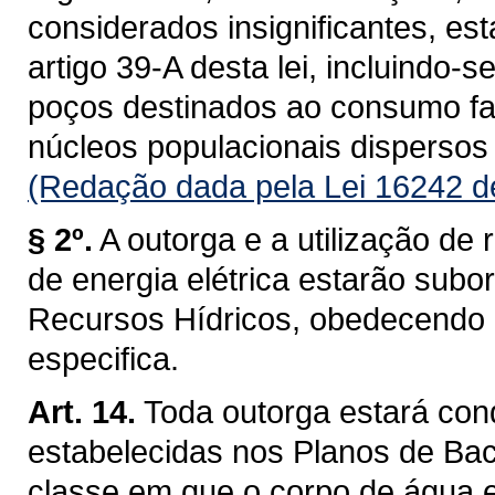
considerados insignificantes, es
artigo 39-A desta lei, incluindo-s
poços destinados ao consumo fam
núcleos populacionais dispersos 
(Redação dada pela Lei 16242 d
§ 2º.
A outorga e a utilização de 
de energia elétrica estarão subo
Recursos Hídricos, obedecendo a 
especifica.
Art. 14.
Toda outorga estará con
estabelecidas nos Planos de Baci
classe em que o corpo de água 