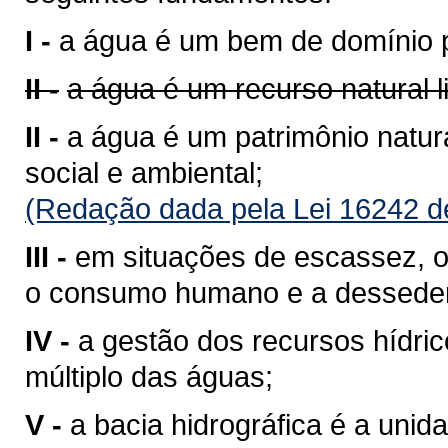
I -
a água é um bem de domínio p
II -
a água é um recurso natural 
II -
a água é um patrimônio natura
social e ambiental;
(Redação dada pela Lei 16242 d
III -
em situações de escassez, o 
o consumo humano e a desseden
IV -
a gestão dos recursos hídri
múltiplo das águas;
V -
a bacia hidrográfica é a unid