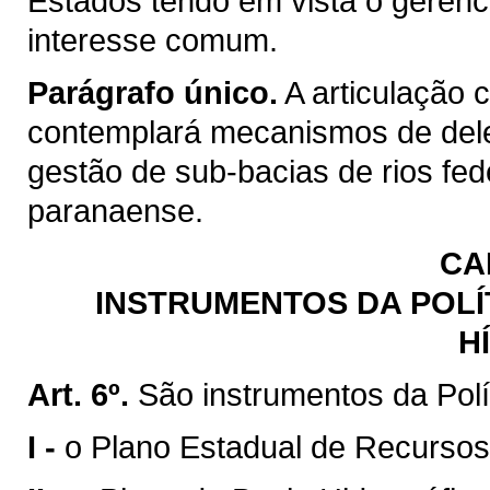
Estados tendo em vista o gerenc
interesse comum.
Parágrafo único.
A articulação 
contemplará mecanismos de del
gestão de sub-bacias de rios fed
paranaense.
CA
INSTRUMENTOS DA POLÍ
H
Art. 6º.
São instrumentos da Polí
I -
o Plano Estadual de Recursos