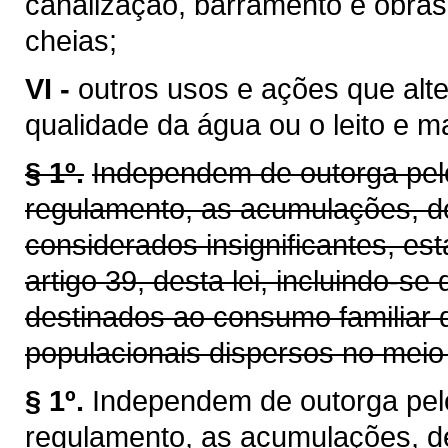
canalização, barramento e obras
cheias;
VI -
outros usos e ações que alt
qualidade da água ou o leito e 
§ 1º.
Independem de outorga pelo
regulamento, as acumulações, d
considerados insignificantes, es
artigo 39, desta lei, incluindo-se
destinados ao consumo familiar 
populacionais dispersos no meio 
§ 1º.
Independem de outorga pel
regulamento, as acumulações, d