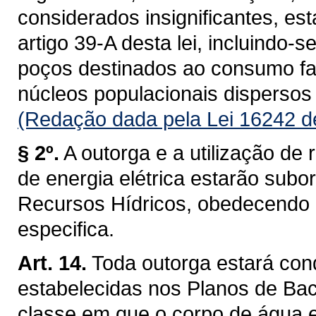
considerados insignificantes, es
artigo 39-A desta lei, incluindo-s
poços destinados ao consumo fam
núcleos populacionais dispersos 
(Redação dada pela Lei 16242 d
§ 2º.
A outorga e a utilização de 
de energia elétrica estarão subo
Recursos Hídricos, obedecendo a 
especifica.
Art. 14.
Toda outorga estará con
estabelecidas nos Planos de Baci
classe em que o corpo de água 