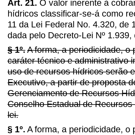
Art. 21.
O valor inerente à cobra
hídricos classificar-se-á como re
11 da Lei Federal No. 4.320, de
dada pelo Decreto-Lei Nº 1.939,
§ 1º.
A forma, a periodicidade, o
caráter técnico e administrativo 
uso de recursos hídricos serão 
Executivo, a partir de proposta 
Gerenciamento de Recursos Híd
Conselho Estadual de Recursos 
lei.
§ 1º.
A forma, a periodicidade, o