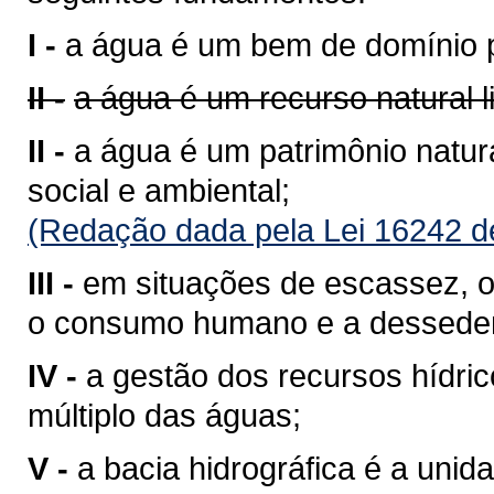
I -
a água é um bem de domínio p
II -
a água é um recurso natural 
II -
a água é um patrimônio natura
social e ambiental;
(Redação dada pela Lei 16242 d
III -
em situações de escassez, o 
o consumo humano e a desseden
IV -
a gestão dos recursos hídri
múltiplo das águas;
V -
a bacia hidrográfica é a unid