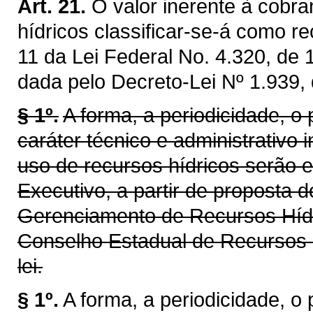
Art. 21.
O valor inerente à cobra
hídricos classificar-se-á como re
11 da Lei Federal No. 4.320, de
dada pelo Decreto-Lei Nº 1.939,
§ 1º.
A forma, a periodicidade, o
caráter técnico e administrativo 
uso de recursos hídricos serão 
Executivo, a partir de proposta 
Gerenciamento de Recursos Híd
Conselho Estadual de Recursos 
lei.
§ 1º.
A forma, a periodicidade, o