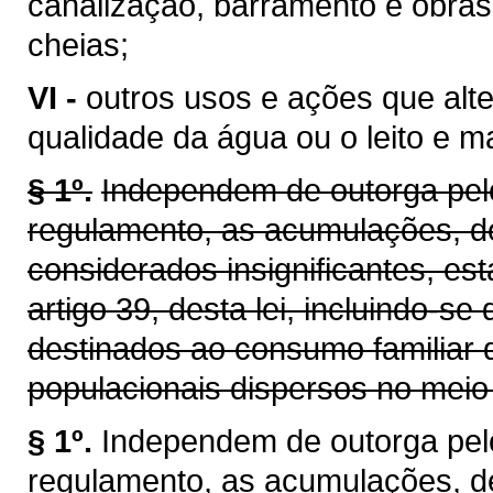
canalização, barramento e obras
cheias;
VI -
outros usos e ações que alt
qualidade da água ou o leito e 
§ 1º.
Independem de outorga pelo
regulamento, as acumulações, d
considerados insignificantes, es
artigo 39, desta lei, incluindo-se
destinados ao consumo familiar 
populacionais dispersos no meio 
§ 1º.
Independem de outorga pel
regulamento, as acumulações, d