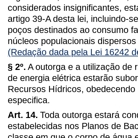
considerados insignificantes, es
artigo 39-A desta lei, incluindo-s
poços destinados ao consumo fam
núcleos populacionais dispersos 
(Redação dada pela Lei 16242 d
§ 2º.
A outorga e a utilização de 
de energia elétrica estarão subo
Recursos Hídricos, obedecendo a 
especifica.
Art. 14.
Toda outorga estará con
estabelecidas nos Planos de Baci
classe em que o corpo de água 