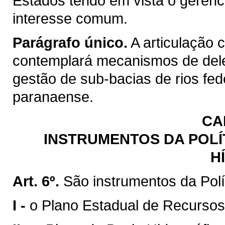
Estados tendo em vista o gerenc
interesse comum.
Parágrafo único.
A articulação 
contemplará mecanismos de del
gestão de sub-bacias de rios fed
paranaense.
CA
INSTRUMENTOS DA POLÍ
H
Art. 6º.
São instrumentos da Polí
I -
o Plano Estadual de Recursos