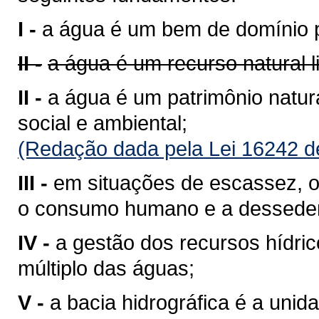
I -
a água é um bem de domínio p
II -
a água é um recurso natural 
II -
a água é um patrimônio natura
social e ambiental;
(Redação dada pela Lei 16242 d
III -
em situações de escassez, o 
o consumo humano e a desseden
IV -
a gestão dos recursos hídri
múltiplo das águas;
V -
a bacia hidrográfica é a unid