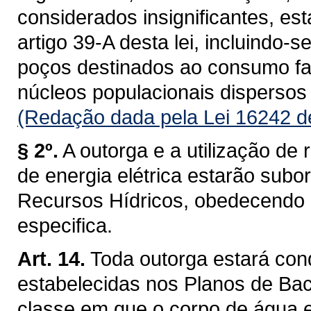
considerados insignificantes, es
artigo 39-A desta lei, incluindo-s
poços destinados ao consumo fam
núcleos populacionais dispersos 
(Redação dada pela Lei 16242 d
§ 2º.
A outorga e a utilização de 
de energia elétrica estarão subo
Recursos Hídricos, obedecendo a 
especifica.
Art. 14.
Toda outorga estará con
estabelecidas nos Planos de Baci
classe em que o corpo de água 