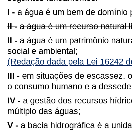
I -
a água é um bem de domínio p
II -
a água é um recurso natural 
II -
a água é um patrimônio natura
social e ambiental;
(Redação dada pela Lei 16242 d
III -
em situações de escassez, o 
o consumo humano e a desseden
IV -
a gestão dos recursos hídri
múltiplo das águas;
V -
a bacia hidrográfica é a unid