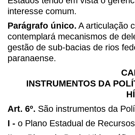
Estados tendo em vista o gerenc
interesse comum.
Parágrafo único.
A articulação 
contemplará mecanismos de del
gestão de sub-bacias de rios fed
paranaense.
CA
INSTRUMENTOS DA POLÍ
H
Art. 6º.
São instrumentos da Polí
I -
o Plano Estadual de Recursos