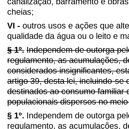
canalização, barramento e obras
cheias;
VI -
outros usos e ações que alt
qualidade da água ou o leito e 
§ 1º.
Independem de outorga pelo
regulamento, as acumulações, d
considerados insignificantes, es
artigo 39, desta lei, incluindo-se
destinados ao consumo familiar 
populacionais dispersos no meio 
§ 1º.
Independem de outorga pel
regulamento, as acumulações, d