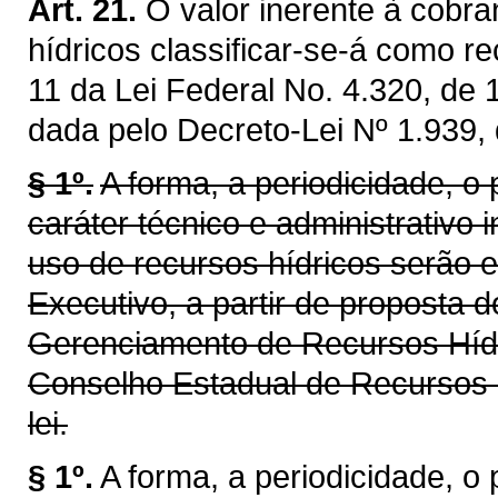
Art. 21.
O valor inerente à cobra
hídricos classificar-se-á como re
11 da Lei Federal No. 4.320, de
dada pelo Decreto-Lei Nº 1.939,
§ 1º.
A forma, a periodicidade, o
caráter técnico e administrativo 
uso de recursos hídricos serão 
Executivo, a partir de proposta 
Gerenciamento de Recursos Híd
Conselho Estadual de Recursos 
lei.
§ 1º.
A forma, a periodicidade, o