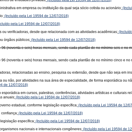
elhos de entidades privadas;
(Incluído pela Lei 19594 de 12/07/2018)
trativa em empresa ou instituição da qual seja sócio cotista ou acionário;
(Inclu
do:
(Incluído pela Lei 19594 de 12/07/2018)
cluído pela Lei 19594 de 12/07/2018)
s ou verificadoras, desde que relacionada com as atividades acadêmicas;
(Incluíd
ou órgãos públicos;
(Incluído pela Lei 19594 de 12/07/2018)
e 96 (noventa e seis) horas mensais, sendo cada plantão de no mínimo seis e no m
e 96 (noventa e seis) horas mensais, sendo cada plantão de no mínimo cinco e no
cadoras, relacionadas ao ensino, pesquisa ou extensão, desde que não seja em inst
ada ou não, por atividades na sua área de especialidade, de forma esporádica ou
94 de 12/07/2018)
ão esporádica em cursos, palestras, conferências, atividades artísticas e cultura
as anuais;
(Incluído pela Lei 19594 de 12/07/2018)
verno estadual, conforme legislação específica;
(Incluído pela Lei 19594 de 12/0
 confiança;
(Incluído pela Lei 19594 de 12/07/2018)
legislação específica;
(Incluído pela Lei 19594 de 12/07/2018)
 organismos nacionais e internacionais congêneres;
(Incluído pela Lei 19594 de 1