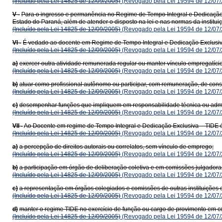
(Incluído pela Lei 14825 de 12/09/2005)
(Revogado pela Lei 19594 de 12/07/
V -
Para o ingresso e permanência no Regime de Tempo Integral e Dedicação E
Estado do Paraná, além de atender o disposto na lei e nas normas da instituiçã
(Incluído pela Lei 14825 de 12/09/2005)
(Revogado pela Lei 19594 de 12/07/
VI -
É vedado ao docente em Regime de Tempo Integral e Dedicação Exclusiva
(Incluído pela Lei 14825 de 12/09/2005)
(Revogado pela Lei 19594 de 12/07/
a)
exercer outra atividade remunerada regular ou manter vínculo empregatício
(Incluído pela Lei 14825 de 12/09/2005)
(Revogado pela Lei 19594 de 12/07/
b)
atuar como profissional autônomo ou participar, com remuneração, de cons
(Incluído pela Lei 14825 de 12/09/2005)
(Revogado pela Lei 19594 de 12/07/
c)
desempenhar funções que impliquem em responsabilidade técnica ou adminis
(Incluído pela Lei 14825 de 12/09/2005)
(Revogado pela Lei 19594 de 12/07/
VII -
Ao Docente em regime de Tempo Integral e Dedicação Exclusiva – TIDE é
(Incluído pela Lei 14825 de 12/09/2005)
(Revogado pela Lei 19594 de 12/07/
a)
a percepção de direitos autorais ou correlatos, sem vínculo de emprego;
(Incluído pela Lei 14825 de 12/09/2005)
(Revogado pela Lei 19594 de 12/07/
b)
a participação em órgão de deliberação coletiva e em comissões julgadora
(Incluído pela Lei 14825 de 12/09/2005)
(Revogado pela Lei 19594 de 12/07/
c)
a representação em órgãos colegiados e comissões de outras instituições 
(Incluído pela Lei 14825 de 12/09/2005)
(Revogado pela Lei 19594 de 12/07/
d)
manter o regime TIDE no exercício de função ou cargo de provimento em co
(Incluído pela Lei 14825 de 12/09/2005)
(Revogado pela Lei 19594 de 12/07/