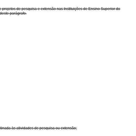
projetos de pesquisa e extensão nas Instituições de Ensino Superior do
 deste parágrafo.
tinada às atividades de pesquisa ou extensão;