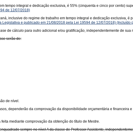
m tempo integral e dedicação exclusiva, é 55% (cinquenta e cinco por cento) sup
594 de 12/07/2018)
ná, inclusive do regime de trabalho em tempo integral e dedicação exclusiva, é par
 Legislativa e publicado em 21/08/2018 pela Lei 19594 de 12/07/2018)
(Incluído 
ase de cálculo para outro adicional e/ou gratificação, independentemente de sua 
asse serão de:
ão de nível.
asos, dependerão da comprovação da disponibilidade orçamentária e financeira e
á feita mediante comprovação da obtenção do título de Mestre.
rá enquadrado sempre no nível A da classe de Professor Assistente, independentem