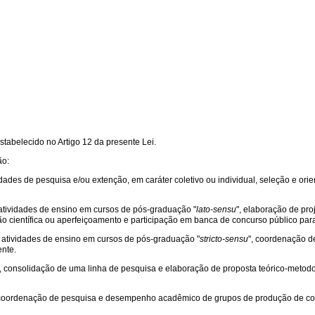
tabelecido no Artigo 12 da presente Lei.
ão:
ividades de pesquisa e/ou extenção, em caráter coletivo ou individual, seleção e o
, atividades de ensino em cursos de pós-graduação "
lato-sensu
", elaboração de pr
ção científica ou aperfeiçoamento e participação em banca de concurso público para
e, atividades de ensino em cursos de pós-graduação "
stricto-sensu
", coordenação d
ente.
to, consolidação de uma linha de pesquisa e elaboração de proposta teórico-meto
do, coordenação de pesquisa e desempenho acadêmico de grupos de produção de c