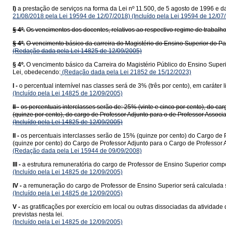
l)
a prestação de serviços na forma da Lei nº 11.500, de 5 agosto de 1996 e d
21/08/2018 pela Lei 19594 de 12/07/2018)
(Incluído pela Lei 19594 de 12/07
§ 4º.
Os vencimentos dos docentes, relativos ao respectivo regime de trabalh
§ 4º.
O vencimento básico da carreira do Magistério do Ensino Superior do Pa
(Redação dada pela Lei 14825 de 12/09/2005)
§ 4º.
O vencimento básico da Carreira do Magistério Público do Ensino Superi
Lei, obedecendo:
(Redação dada pela Lei 21852 de 15/12/2023)
I -
o percentual internível nas classes será de 3% (três por cento), em caráter 
(Incluído pela Lei 14825 de 12/09/2005)
II -
os percentuais interclasses serão de: 25% (vinte e cinco por cento), do ca
(quinze por cento), do cargo de Professor Adjunto para o de Professor Associ
(Incluído pela Lei 14825 de 12/09/2005)
II -
os percentuais interclasses serão de 15% (quinze por cento) do Cargo de P
(quinze por cento) do Cargo de Professor Adjunto para o Cargo de Professor 
(Redação dada pela Lei 15944 de 09/09/2008)
III -
a estrutura remuneratória do cargo de Professor de Ensino Superior compo
(Incluído pela Lei 14825 de 12/09/2005)
IV -
a remuneração do cargo de Professor de Ensino Superior será calculada 
(Incluído pela Lei 14825 de 12/09/2005)
V -
as gratificações por exercício em local ou outras dissociadas da ativida
previstas nesta lei.
(Incluído pela Lei 14825 de 12/09/2005)