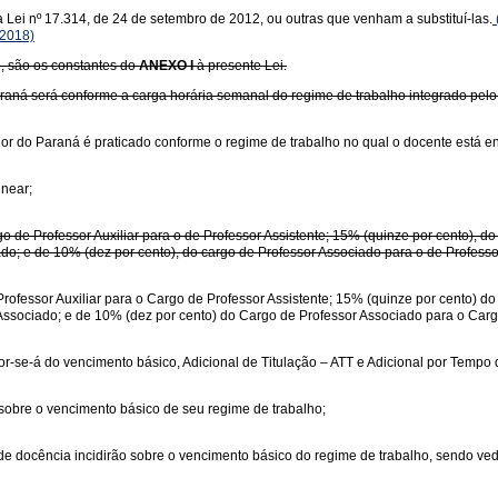
a Lei nº 17.314, de 24 de setembro de 2012, ou outras que venham a substituí-las.
/2018)
o, são os constantes do
ANEXO I
à presente Lei.
raná será conforme a carga horária semanal do regime de trabalho integrado pelo
or do Paraná é praticado conforme o regime de trabalho no qual o docente está e
linear;
rgo de Professor Auxiliar para o de Professor Assistente; 15% (quinze por cento), d
ado; e de 10% (dez por cento), do cargo de Professor Associado para o de Professor
rofessor Auxiliar para o Cargo de Professor Assistente; 15% (quinze por cento) d
Associado; e de 10% (dez por cento) do Cargo de Professor Associado para o Cargo
r-se-á do vencimento básico, Adicional de Titulação – ATT e Adicional por Tempo 
sobre o vencimento básico de seu regime de trabalho;
de de docência incidirão sobre o vencimento básico do regime de trabalho, sendo v