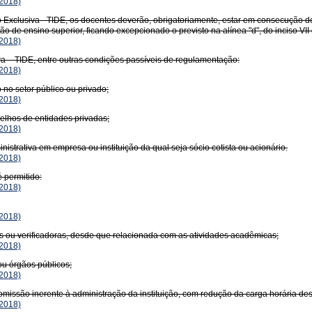
2018)
xclusiva - TIDE, os docentes deverão, obrigatoriamente, estar em consecução de 
o de ensino superior, ficando excepcionado o previsto na alínea "d", do inciso VII
2018)
 – TIDE, entre outras condições passíveis de regulamentação:
2018)
 no setor público ou privado;
2018)
elhos de entidades privadas;
2018)
trativa em empresa ou instituição da qual seja sócio cotista ou acionário.
2018)
 permitido:
2018)
2018)
s ou verificadoras, desde que relacionada com as atividades acadêmicas;
2018)
ou órgãos públicos;
2018)
missão inerente à administração da instituição, com redução da carga horária des
2018)