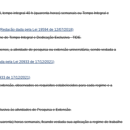
al, tempo integral 40 h (quarenta horas) semanais ou Tempo Integral e
(Redação dada pela Lei 19594 de 12/07/2018)
ime de Tempo Integral e Dedicação Exclusiva - TIDE.
enos, a atividade de pesquisa ou extensão universitária, sendo vedada a
da pela Lei 20933 de 17/12/2021)
0933 de 17/12/2021)
 extensão, observados os requisitos estabelecidos para cada regime e a
lusiva às atividades de Pesquisa e Extensão.
quarenta) horas semanais, ficando vedada sua aplicação a regime de trabalho