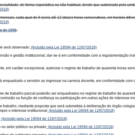
pecialidade, de forma esporádica ou não habitual, desde que autorizada pela unid
2018)
mensais, cada qual de 6 (seis) até 12 (doze) horas consecutivas, em horário difer
2018)
to de 1996
.
de será observado:
(Incluído pela Lei 19594 de 12/07/2018)
xtensão e gestão institucional, dar-se-á em conformidade com a regulamentação inst
e, em caráter excepcional, autorizar o regime de trabalho de quarenta horas sem
á enquadrado o servidor ao ingressar na carreira docente, em conformidade com o es
ime de trabalho parcial poderão ser enquadrados no regime de trabalho de quarent
 comissão ou função de confiança ou participação em outras ações de interesse inst
 de trabalho, mediante proposta que será submetida à deliberação do órgão colegi
re o interesse institucional;
(Incluído pela Lei 19594 de 12/07/2018)
:
(Incluído pela Lei 19594 de 12/07/2018)
 no setor público ou privado;
(Incluído pela Lei 19594 de 12/07/2018)