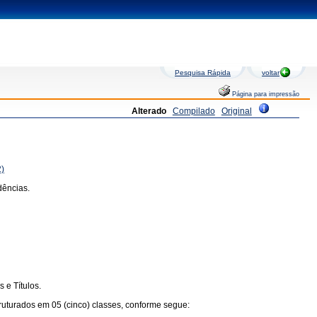
Pesquisa Rápida
voltar
Página para impressão
Alterado
Compilado
Original
2)
dências.
 e Títulos.
truturados em 05 (cinco) classes, conforme segue: