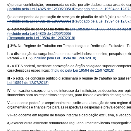
e)
prestar contribuição, remunerada ou não, por atividades na sua área de es
(Incluído pela Lei 14825 de 12/09/2005)
(Revogado pela Lei 19594 de 12/07/
f)
o desempenho da prestação de serviços de plantão de até 8 (oito) plantões 
(Incluído pela Lei 14825 de 12/09/2005)
(Revogado pela Lei 19594 de 12/07/
g)
a prestação de serviços na forma da
Lei Estadual nº 11.500, de 08 de agos
(Incluído pela Lei 14825 de 12/09/2005)
(Revogado pela Lei 19594 de 12/07/2018)
§ 3ºA.
No Regime de Trabalho em Tempo Integral e Dedicação Exclusiva - Ti
I -
a distribuição da carga horária entre as atividades de ensino, pesquisa, e
Paraná – IEES;
(Incluído pela Lei 19594 de 12/07/2018)
II -
a IEES poderá, mediante aprovação de órgão colegiado superior competent
características específicas;
(Incluído pela Lei 19594 de 12/07/2018)
III -
o edital de concurso público discriminará o regime de trabalho no qual ser
Lei 19594 de 12/07/2018)
IV -
em caráter excepcional e no interesse da instituição, os docentes em reg
financeiros para as respectivas despesas, para fins de exercício de cargo em
V -
o docente poderá, excepcionalmente, solicitar a alteração de seu regime
orçamentários e financeiros para as respectivas despesas e prevalecendo semp
VI -
ao docente em regime de tempo integral e dedicação exclusiva, é vedado
a)
exercer outra atividade remunerada regular ou manter vínculo empregatício