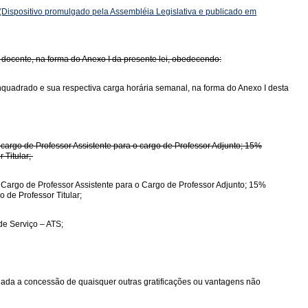
(Dispositivo promulgado pela Assembléia Legislativa e publicado em
 docente, na forma do Anexo I da presente lei, obedecendo:
nquadrado e sua respectiva carga horária semanal, na forma do Anexo I desta
o cargo de Professor Assistente para o cargo de Professor Adjunto; 15%
 Titular;
o Cargo de Professor Assistente para o Cargo de Professor Adjunto; 15%
 de Professor Titular;
de Serviço – ATS;
edada a concessão de quaisquer outras gratificações ou vantagens não