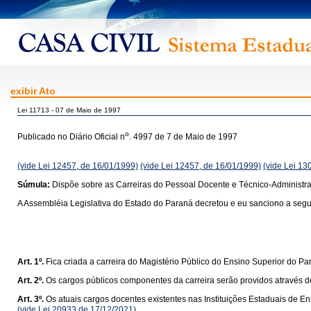
exibir Ato
Lei 11713 - 07 de Maio de 1997
o
Publicado no Diário Oficial n
. 4997 de 7 de Maio de 1997
(vide Lei 12457, de 16/01/1999)
(vide Lei 12457, de 16/01/1999)
(vide Lei 13
Súmula:
Dispõe sobre as Carreiras do Pessoal Docente e Técnico-Administrat
A Assembléia Legislativa do Estado do Paraná decretou e eu sanciono a segui
Art. 1º.
Fica criada a carreira do Magistério Público do Ensino Superior do Pa
Art. 2º.
Os cargos públicos componentes da carreira serão providos através 
Art. 3º.
Os atuais cargos docentes existentes nas Instituições Estaduais de E
(vide Lei 20933 de 17/12/2021)