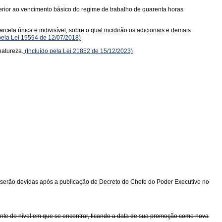
erior ao vencimento básico do regime de trabalho de quarenta horas
cela única e indivisível, sobre o qual incidirão os adicionais e demais
pela Lei 19594 de 12/07/2018)
natureza.
(Incluído pela Lei 21852 de 15/12/2023)
 serão devidas após a publicação de Decreto do Chefe do Poder Executivo no
ente do nível em que se encontrar, ficando a data de sua promoção como nova