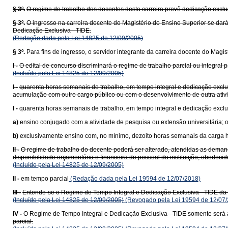
§ 3º.
O regime de trabalho dos docentes desta carreira prevê dedicação exclu
§ 3º.
O ingresso na carreira docente do Magistério do Ensino Superior se dará 
Dedicação Exclusiva - TIDE.
(Redação dada pela Lei 14825 de 12/09/2005)
§ 3º.
Para fins de ingresso, o servidor integrante da carreira docente do Mag
I -
O edital de concurso discriminará o regime de trabalho parcial ou integra
(Incluído pela Lei 14825 de 12/09/2005)
I -
quarenta horas semanais de trabalho, em tempo integral e dedicação exclu
acumulação com outro cargo público ou com o desenvolvimento de outra ativ
I -
quarenta horas semanais de trabalho, em tempo integral e dedicação exclu
a)
ensino conjugado com a atividade de pesquisa ou extensão universitária; 
b)
exclusivamente ensino com, no mínimo, dezoito horas semanais da carga h
II -
O regime de trabalho do docente poderá ser alterado, atendidas as demand
disponibilidade orçamentária e financeira de pessoal da instituição, obedecid
(Incluído pela Lei 14825 de 12/09/2005)
II -
em tempo parcial
(Redação dada pela Lei 19594 de 12/07/2018)
III -
Entende-se o Regime de Tempo Integral e Dedicação Exclusiva - TIDE da c
(Incluído pela Lei 14825 de 12/09/2005)
(Revogado pela Lei 19594 de 12/07/
IV -
O Regime de Tempo Integral e Dedicação Exclusiva - TIDE somente será a
parcial.