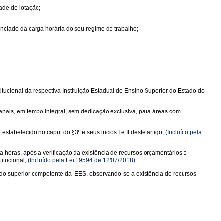
ade de lotação;
enciado da carga horária do seu regime de trabalho;
itucional da respectiva Instituição Estadual de Ensino Superior do Estado do
anais, em tempo integral, sem dedicação exclusiva, para áreas com
tabelecido no caput do §3º e seus incios I e II deste artigo;
(Incluído pela
a horas, após a verificação da existência de recursos orçamentários e
itucional;
(Incluído pela Lei 19594 de 12/07/2018)
ado superior competente da IEES, observando-se a existência de recursos