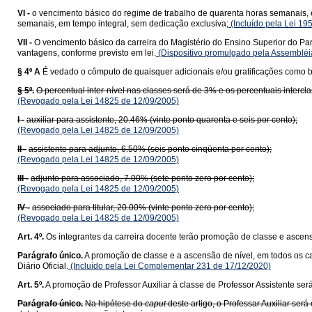
VI -
o vencimento básico do regime de trabalho de quarenta horas semanais, e
semanais, em tempo integral, sem dedicação exclusiva;
(Incluído pela Lei 19
VII -
O vencimento básico da carreira do Magistério do Ensino Superior do Para
vantagens, conforme previsto em lei.
(Dispositivo promulgado pela Assembléia
§ 4º A
É vedado o cômputo de quaisquer adicionais e/ou gratificações como b
§ 5º.
O percentual inter-nível nas classes será de 3% e os percentuais intercl
(Revogado pela Lei 14825 de 12/09/2005)
I -
auxiliar para assistente, 20.46% (vinte ponto quarenta e seis por cento);
(Revogado pela Lei 14825 de 12/09/2005)
II -
assistente para adjunto, 6.50% (seis ponto cinqüenta por cento);
(Revogado pela Lei 14825 de 12/09/2005)
III -
adjunto para associado, 7.00% (sete ponto zero por cento);
(Revogado pela Lei 14825 de 12/09/2005)
IV -
associado para titular, 20.00% (vinte ponto zero por cento);
(Revogado pela Lei 14825 de 12/09/2005)
Art. 4º.
Os integrantes da carreira docente terão promoção de classe e ascens
Parágrafo único.
A promoção de classe e a ascensão de nível, em todos os c
Diário Oficial.
(Incluído pela Lei Complementar 231 de 17/12/2020)
Art. 5º.
A promoção de Professor Auxiliar à classe de Professor Assistente ser
Parágrafo único.
Na hipótese do
caput
deste artigo, o Professar Auxiliar se