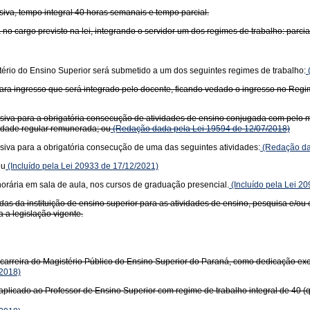
siva, tempo integral 40 horas semanais e tempo parcial.
no cargo previsto na lei, integrando o servidor um dos regimes de trabalho: parci
istério do Ensino Superior será submetido a um dos seguintes regimes de trabalho:
l para ingresso que será integrado pelo docente, ficando vedado o ingresso no Reg
siva para a obrigatória consecução de atividades de ensino conjugada com pelo m
idade regular remunerada; ou
(Redação dada pela Lei 19594 de 12/07/2018)
siva para a obrigatória consecução de uma das seguintes atividades:
(Redação da
ou
(Incluído pela Lei 20933 de 17/12/2021)
orária em sala de aula, nos cursos de graduação presencial.
(Incluído pela Lei 2
as da instituição de ensino superior para as atividades de ensino, pesquisa e/ou
a a legislação vigente.
arreira do Magistério Público do Ensino Superior do Paraná, como dedicação exc
2018)
plicado ao Professor de Ensino Superior com regime de trabalho integral de 40 (