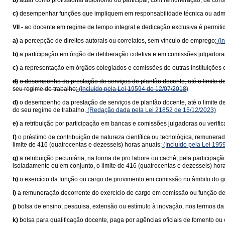
b)
atuar como profissional autônomo ou participar, com remuneração, de cons
c)
desempenhar funções que impliquem em responsabilidade técnica ou adminis
VII -
ao docente em regime de tempo integral e dedicação exclusiva é permiti
a)
a percepção de direitos autorais ou correlatos, sem vínculo de emprego;
(In
b)
a participação em órgão de deliberação coletiva e em comissões julgadora
c)
a representação em órgãos colegiados e comissões de outras instituições 
d)
o desempenho da prestação de serviços de plantão docente, até o limite d
seu regime de trabalho;
(Incluído pela Lei 19594 de 12/07/2018)
d)
o desempenho da prestação de serviços de plantão docente, até o limite d
do seu regime de trabalho.
(Redação dada pela Lei 21852 de 15/12/2023)
e)
a retribuição por participação em bancas e comissões julgadoras ou verifi
f)
o préstimo de contribuição de natureza científica ou tecnológica, remuner
limite de 416 (quatrocentas e dezesseis) horas anuais;
(Incluído pela Lei 195
g)
a retribuição pecuniária, na forma de pro labore ou cachê, pela participaç
isoladamente ou em conjunto, o limite de 416 (quatrocentas e dezesseis) hor
h)
o exercício da função ou cargo de provimento em comissão no âmbito do go
i)
a remuneração decorrente do exercício de cargo em comissão ou função de
j)
bolsa de ensino, pesquisa, extensão ou estímulo à inovação, nos termos da 
k)
bolsa para qualificação docente, paga por agências oficiais de fomento ou