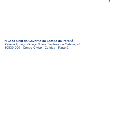
© Casa Civil do Governo do Estado do Paraná
Palácio Iguaçu - Praça Nossa Senhora de Salette, s/n
80530-909 - Centro Cívico - Curitiba - Paraná