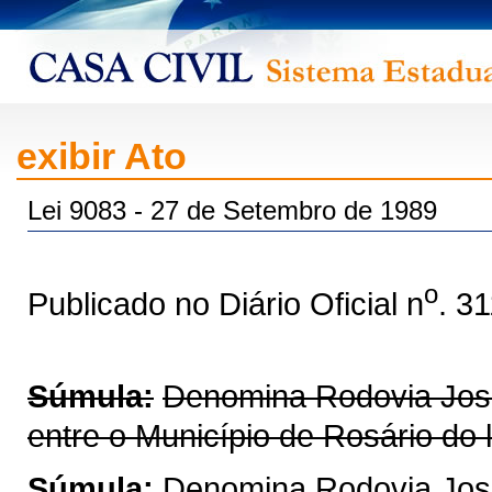
exibir Ato
Lei 9083 - 27 de Setembro de 1989
o
Publicado no Diário Oficial n
. 3
Súmula:
Denomina Rodovia José
entre o Município de Rosário do 
Súmula:
Denomina Rodovia José