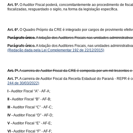
Art. 5º.
O Auditor Fiscal poderá, concomitantemente ao procedimento de fiscal
fiscalizadas, resguardado o sigilo, na forma da legislação específica.
Art. 6º.
O Quadro Próprio da CRE é integrado por cargos de provimento efeti
Parágrafo único.
A lotação dos Auditores Fiscais nas unidades administrativ
Parágrafo único.
A lotação dos Auditores Fiscais, nas unidades administrati
(Redação dada pela Lei Complementar 192 de 22/12/2015)
Art. 7º.
A carreira de Auditor Fiscal da CRE é composta por um mil trezentos e
Art. 7º.
A carreira de Auditor Fiscal da Receita Estadual do Paraná - REPR é c
244 de 30/03/2022)
I -
Auditor Fiscal “A” - AF-A;
II -
Auditor Fiscal “B” - AF-B;
III -
Auditor Fiscal “C” - AF-C;
IV -
Auditor Fiscal “D” - AF-D;
V -
Auditor Fiscal “E” - AF-E;
VI -
Auditor Fiscal “F” - AF-F;