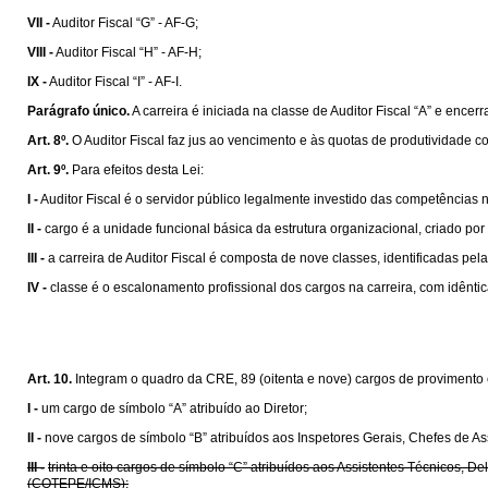
VII -
Auditor Fiscal “G” - AF-G;
VIII -
Auditor Fiscal “H” - AF-H;
IX -
Auditor Fiscal “I” - AF-I.
Parágrafo único.
A carreira é iniciada na classe de Auditor Fiscal “A” e encerr
Art. 8º.
O Auditor Fiscal faz jus ao vencimento e às quotas de produtividade c
Art. 9º.
Para efeitos desta Lei:
I -
Auditor Fiscal é o servidor público legalmente investido das competências 
II -
cargo é a unidade funcional básica da estrutura organizacional, criado por
III -
a carreira de Auditor Fiscal é composta de nove classes, identificadas pela
IV -
classe é o escalonamento profissional dos cargos na carreira, com idênti
Art. 10.
Integram o quadro da CRE, 89 (oitenta e nove) cargos de provimento 
I -
um cargo de símbolo “A” atribuído ao Diretor;
II -
nove cargos de símbolo “B” atribuídos aos Inspetores Gerais, Chefes de As
III -
trinta e oito cargos de símbolo “C” atribuídos aos Assistentes Técnico
(COTEPE/ICMS);