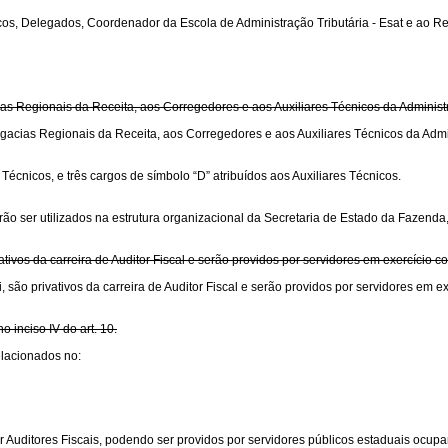
écnicos, Delegados, Coordenador da Escola de Administração Tributária - Esat e 
cias Regionais da Receita, aos Corregedores e aos Auxiliares Técnicos da Adminis
elegacias Regionais da Receita, aos Corregedores e aos Auxiliares Técnicos da Adm
écnicos, e três cargos de símbolo “D” atribuídos aos Auxiliares Técnicos.
o ser utilizados na estrutura organizacional da Secretaria de Estado da Fazenda, a
tivos da carreira de Auditor Fiscal e serão providos por servidores em exercício c
 são privativos da carreira de Auditor Fiscal e serão providos por servidores em ex
inciso IV do art. 10.
elacionados no:
or Auditores Fiscais, podendo ser providos por servidores públicos estaduais ocup