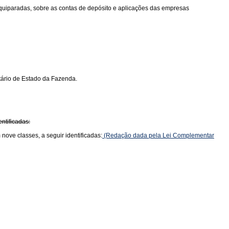
 equiparadas, sobre as contas de depósito e aplicações das empresas
tário de Estado da Fazenda.
ntificadas:
nove classes, a seguir identificadas:
(Redação dada pela Lei Complementar