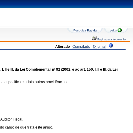
Pesquisa Rápida
voltar
Página para impressão
Alterado
Compilado
Original
 e III, da Lei Complementar nº 92 /2002, e ao art. 150, I, II e III, da Lei
e especifica e adota outras providências.
uditor Fiscal.
 cargo de que trata este artigo.