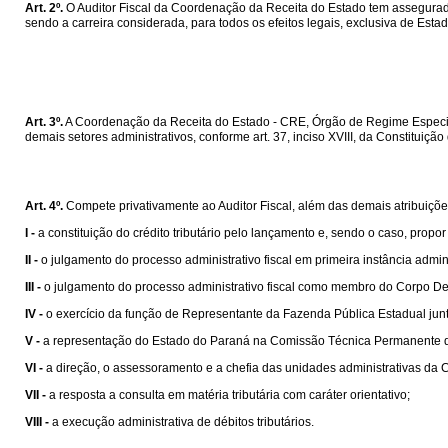
Art. 2º.
O Auditor Fiscal da Coordenação da Receita do Estado tem assegurada
sendo a carreira considerada, para todos os efeitos legais, exclusiva de Estad
Art. 3º.
A Coordenação da Receita do Estado - CRE, Órgão de Regime Especial 
demais setores administrativos, conforme art. 37, inciso XVIII, da Constituição
Art. 4º.
Compete privativamente ao Auditor Fiscal, além das demais atribuições
I -
a constituição do crédito tributário pelo lançamento e, sendo o caso, propo
II -
o julgamento do processo administrativo fiscal em primeira instância admini
III -
o julgamento do processo administrativo fiscal como membro do Corpo Del
IV -
o exercício da função de Representante da Fazenda Pública Estadual junt
V -
a representação do Estado do Paraná na Comissão Técnica Permanente 
VI -
a direção, o assessoramento e a chefia das unidades administrativas da 
VII -
a resposta a consulta em matéria tributária com caráter orientativo;
VIII -
a execução administrativa de débitos tributários.