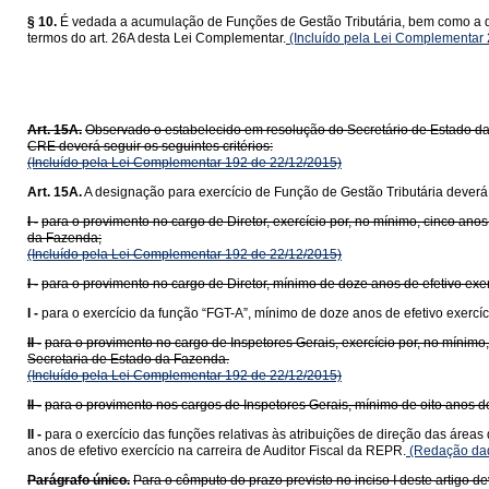
§ 10.
É vedada a acumulação de Funções de Gestão Tributária, bem como a de
termos do art. 26A desta Lei Complementar.
(Incluído pela Lei Complementar
Art. 15A.
Observado o estabelecido em resolução do Secretário de Estado da
CRE deverá seguir os seguintes critérios:
(Incluído pela Lei Complementar 192 de 22/12/2015)
Art. 15A.
A designação para exercício de Função de Gestão Tributária deverá o
I -
para o provimento no cargo de Diretor, exercício por, no mínimo, cinco an
da Fazenda;
(Incluído pela Lei Complementar 192 de 22/12/2015)
I -
para o provimento no cargo de Diretor, mínimo de doze anos de efetivo exer
I -
para o exercício da função “FGT-A”, mínimo de doze anos de efetivo exercíc
II -
para o provimento no cargo de Inspetores Gerais, exercício por, no mínimo
Secretaria de Estado da Fazenda.
(Incluído pela Lei Complementar 192 de 22/12/2015)
II -
para o provimento nos cargos de Inspetores Gerais, mínimo de oito anos de 
II -
para o exercício das funções relativas às atribuições de direção das áreas
anos de efetivo exercício na carreira de Auditor Fiscal da REPR.
(Redação dad
Parágrafo único.
Para o cômputo do prazo previsto no inciso I deste artigo de