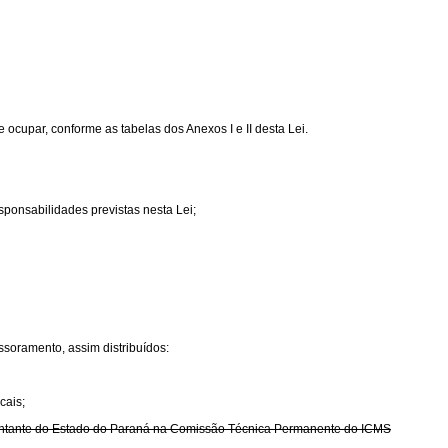
ocupar, conforme as tabelas dos Anexos I e II desta Lei.
sponsabilidades previstas nesta Lei;
ssoramento, assim distribuídos:
cais;
resentante do Estado do Paraná na Comissão Técnica Permanente do ICMS