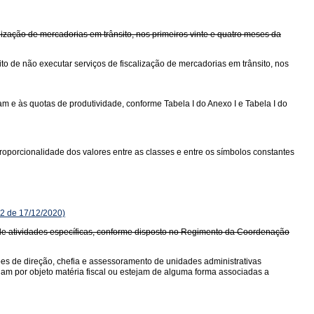
ização de mercadorias em trânsito, nos primeiros vinte e quatro meses da
o de não executar serviços de fiscalização de mercadorias em trânsito, nos
 e às quotas de produtividade, conforme Tabela I do Anexo I e Tabela I do
oporcionalidade dos valores entre as classes e entre os símbolos constantes
2 de 17/12/2020)
io de atividades específicas, conforme disposto no Regimento da Coordenação
ções de direção, chefia e assessoramento de unidades administrativas
ham por objeto matéria fiscal ou estejam de alguma forma associadas a