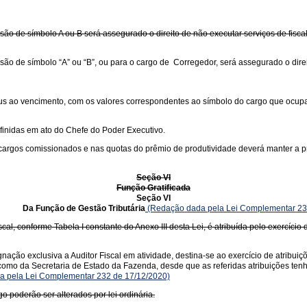
o de símbolo A ou B será assegurado o direito de não executar serviços de fiscal
o de símbolo “A” ou “B”, ou para o cargo de Corregedor, será assegurado o direit
jus ao vencimento, com os valores correspondentes ao símbolo do cargo que ocupam
finidas em ato do Chefe do Poder Executivo.
 cargos comissionados e nas quotas do prêmio de produtividade deverá manter a pr
Seção VI
Função Gratificada
Seção VI
 de Gestão Tributária
(Redação dada pela Lei Complementar 23
scal, conforme Tabela I constante do Anexo III desta Lei, é atribuída pelo exercíc
ação exclusiva a Auditor Fiscal em atividade, destina-se ao exercício de atribui
como da Secretaria de Estado da Fazenda, desde que as referidas atribuições ten
 pela Lei Complementar 232 de 17/12/2020)
go poderão ser alterados por lei ordinária.