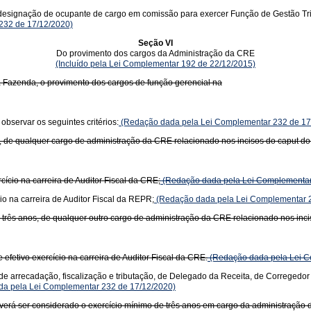
signação de ocupante de cargo em comissão para exercer Função de Gestão Tributá
 232 de 17/12/2020)
Seção VI
Do provimento dos cargos da Administração da CRE
(Incluído pela Lei Complementar 192 de 22/12/2015)
 Fazenda, o provimento dos cargos de função gerencial na
bservar os seguintes critérios:
(Redação dada pela Lei Complementar 232 de 17
os, de qualquer cargo de administração da CRE relacionado nos incisos do caput d
cício na carreira de Auditor Fiscal da CRE;
(Redação dada pela Lei Complementar
io na carreira de Auditor Fiscal da REPR;
(Redação dada pela Lei Complementar 2
, três anos, de qualquer outro cargo de administração da CRE relacionado nos inc
efetivo exercício na carreira de Auditor Fiscal da CRE.
(Redação dada pela Lei C
 de arrecadação, fiscalização e tributação, de Delegado da Receita, de Corregedor 
a pela Lei Complementar 232 de 17/12/2020)
verá ser considerado o exercício mínimo de três anos em cargo da administração da C