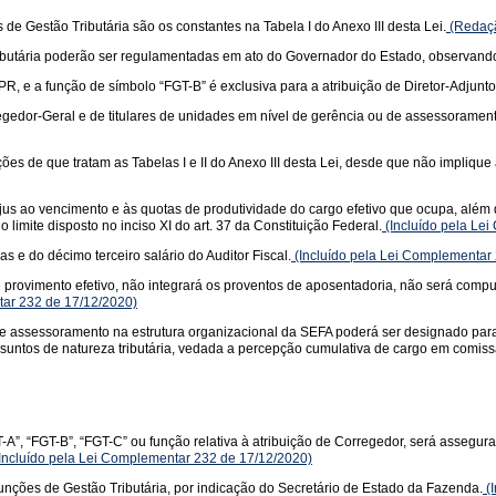
de Gestão Tributária são os constantes na Tabela I do Anexo III desta Lei.
(Redaçã
Tributária poderão ser regulamentadas em ato do Governador do Estado, observand
EPR, e a função de símbolo “FGT-B” é exclusiva para a atribuição de Diretor-Adjun
regedor-Geral e de titulares de unidades em nível de gerência ou de assessoramen
ões de que tratam as Tabelas I e II do Anexo III desta Lei, desde que não implique
 jus ao vencimento e às quotas de produtividade do cargo efetivo que ocupa, além
 limite disposto no inciso XI do art. 37 da Constituição Federal.
(Incluído pela Le
s e do décimo terceiro salário do Auditor Fiscal.
(Incluído pela Lei Complementar
provimento efetivo, não integrará os proventos de aposentadoria, não será compu
tar 232 de 17/12/2020)
de assessoramento na estrutura organizacional da SEFA poderá ser designado para
suntos de natureza tributária, vedada a percepção cumulativa de cargo em comissão
-A”, “FGT-B”, “FGT-C” ou função relativa à atribuição de Corregedor, será assegura
Incluído pela Lei Complementar 232 de 17/12/2020)
ções de Gestão Tributária, por indicação do Secretário de Estado da Fazenda.
(I