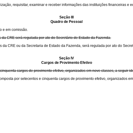
ização, requisitar, examinar e receber informações das instituições financeiras e
Seção III
Quadro de Pessoal
vo e em comissão.
as da CRE será regulada por ato do Secretário de Estado da Fazenda.
vas da CRE ou da Secretaria de Estado da Fazenda, será regulada por ato do Secre
Seção IV
Cargos de Provimento Efetivo
 cinquenta cargos de provimento efetivo, organizados em nove classes, a seguir ide
omposta por setecentos e cinquenta cargos de provimento efetivo, organizados em 