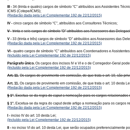
III -
34 (trinta e quatro) cargos de símbolo “C” atribuídos aos Assistentes T
ICMS (Cotepe/ICMS);
(Redação dada pela Lei Complementar 192 de 22/12/2015)
IV -
cinco cargos de símbolo “C”, atribuídos aos Consultores Técnicos;
V -
trinta e seis cargos de símbolo “D” atribuídos aos Assessores das Delega
V -
33 (trinta e três) cargos de símbolo “D” atribuídos aos Assessores das D
(Redação dada pela Lei Complementar 192 de 22/12/2015)
VI -
quatro cargos de símbolo “C” atribuídos aos Coordenadores e Assistentes T
(Incluído pela Lei Complementar 192 de 22/12/2015)
Parágrafo único.
Os cargos dos incisos IV e VI e o de Corregedor-Geral poderã
(Incluído pela Lei Complementar 192 de 22/12/2015)
Art. 11.
Os cargos de provimento em comissão, de que trata o art. 10, são priva
Art. 11.
Os cargos de provimento em comissão, de que trata o art. 10 desta Lei,
(Redação dada pela Lei Complementar 192 de 22/12/2015)
§ 1°.
Excetua-se da regra do
caput
a nomeação para os cargos relacionados no 
§ 1°.
Excetua-se da regra do caput deste artigo a nomeação para os cargos r
(Redação dada pela Lei Complementar 192 de 22/12/2015)
I -
inciso IV do art. 10 desta Lei;
(Incluído pela Lei Complementar 192 de 22/12/2015)
II -
no inciso VI do art. 10 desta Lei, que serão ocupados preferencialmente p