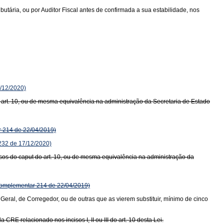
ria, ou por Auditor Fiscal antes de confirmada a sua estabilidade, nos
/12/2020)
o art. 10, ou de mesma equivalência na administração da Secretaria de Estado
 214 de 22/04/2019)
32 de 17/12/2020)
isos do caput do art. 10, ou de mesma equivalência na administração da
omplementar 214 de 22/04/2019)
Geral, de Corregedor, ou de outras que as vierem substituir, mínimo de cinco
RE relacionado nos incisos I, II ou III do art. 10 desta Lei.