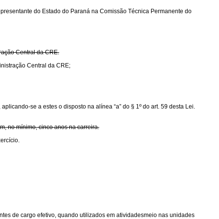
ao Representante do Estado do Paraná na Comissão Técnica Permanente do
tração Central da CRE.
inistração Central da CRE;
plicando-se a estes o disposto na alínea “a” do § 1º do art. 59 desta Lei.
om, no mínimo, cinco anos na carreira.
ercício.
antes de cargo efetivo, quando utilizados em atividadesmeio nas unidades