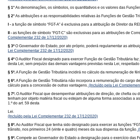
§ 1°
As denominações, os símbolos, os quantitativos e os valores das Funções 
§ 2°
As atribuições e as responsabilidades relativas às Funções de Gestão 
I -
a função de símbolo “FGT-A” é exclusiva para a atribuição de Diretor da R
II -
as funções de símbolo “FGT-C” são exclusivas para as atribuições de Cor
Complementar 232 de 17/12/2020)
§ 3º
O Governador do Estado, por ato próprio, poderá regulamentar as atribuiç
Lei Complementar 232 de 17/12/2020)
§ 4º
O Auditor Fiscal designado para exercer Função de Gestão Tributária faz
desta Lei, sem prejuízo das demais vantagens previstas nesta Lei, respeitado o
§ 5º.
A Função de Gestão Tributária incidirá no cálculo da remuneração de féria
§ 6º.
A Função de Gestão Tributária não incorpora a remuneração do cargo de 
cálculo para a concessão de outras vantagens.
(Incluído pela Lei Complemen
§ 7º.
O Auditor Fiscal que desempenhar atribuições de direção, de chefia ou 
tenham por objeto matéria fiscal ou estejam de alguma forma associadas a as
1.º do art. 59 desta
Lei.
(Incluído pela Lei Complementar 232 de 17/12/2020)
§ 8º.
Ao Auditor Fiscal que tenha sido designado para exercer as funções “FGT
trânsito, nos primeiros 24 (vinte e quatro) meses da sua dispensa da função.
(
§ 9º.
Compete ao Governador do Estado a designação para o exercício das Fun