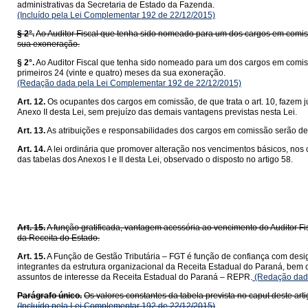
administrativas da Secretaria de Estado da Fazenda.
(Incluído pela Lei Complementar 192 de 22/12/2015)
§ 2°.
Ao Auditor Fiscal que tenha sido nomeado para um dos cargos em comissã
sua exoneração.
§ 2°.
Ao Auditor Fiscal que tenha sido nomeado para um dos cargos em comissã
primeiros 24 (vinte e quatro) meses da sua exoneração.
(Redação dada pela Lei Complementar 192 de 22/12/2015)
Art. 12.
Os ocupantes dos cargos em comissão, de que trata o art. 10, fazem 
Anexo II desta Lei, sem prejuízo das demais vantagens previstas nesta Lei.
Art. 13.
As atribuições e responsabilidades dos cargos em comissão serão de
Art. 14.
A lei ordinária que promover alteração nos vencimentos básicos, nos
das tabelas dos Anexos I e II desta Lei, observado o disposto no artigo 58.
Da Função
Art. 15.
A função gratificada, vantagem acessória ao vencimento do Auditor Fi
da Receita do Estado.
Art. 15.
A Função de Gestão Tributária – FGT é função de confiança com design
integrantes da estrutura organizacional da Receita Estadual do Paraná, bem 
assuntos de interesse da Receita Estadual do Paraná – REPR.
(Redação dada
Parágrafo único.
Os valores constantes da tabela prevista no caput deste arti
(Incluído pela Lei Complementar 192 de 22/12/2015)