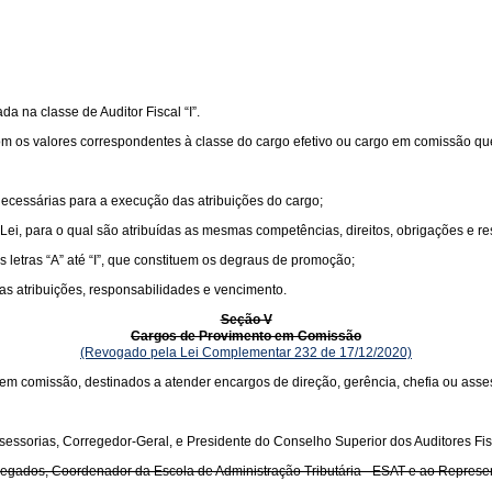
ada na classe de Auditor Fiscal “I”.
om os valores correspondentes à classe do cargo efetivo ou cargo em comissão que 
necessárias para a execução das atribuições do cargo;
 Lei, para o qual são atribuídas as mesmas competências, direitos, obrigações e re
s letras “A” até “I”, que constituem os degraus de promoção;
cas atribuições, responsabilidades e vencimento.
Seção V
Cargos de Provimento em Comissão
(Revogado pela Lei Complementar 232 de 17/12/2020)
em comissão, destinados a atender encargos de direção, gerência, chefia ou asse
sessorias, Corregedor-Geral, e Presidente do Conselho Superior dos Auditores Fis
s, Delegados, Coordenador da Escola de Administração Tributária - ESAT e ao Rep