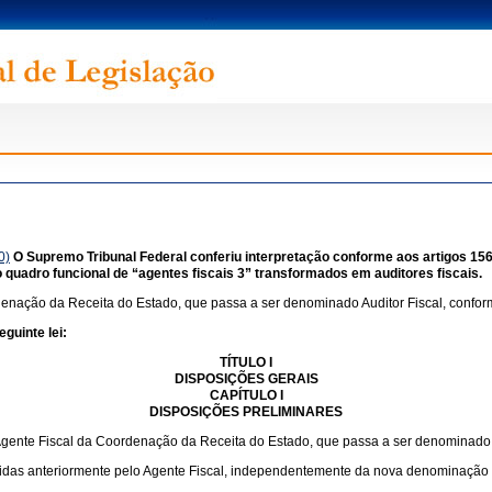
0)
O Supremo Tribunal Federal conferiu interpretação conforme aos artigos 156, I, II
uadro funcional de “agentes fiscais 3” transformados em auditores fiscais.
denação da Receita do Estado, que passa a ser denominado Auditor Fiscal, conform
guinte lei:
TÍTULO I
DISPOSIÇÕES GERAIS
CAPÍTULO I
DISPOSIÇÕES PRELIMINARES
Agente Fiscal da Coordenação da Receita do Estado, que passa a ser denominado A
cidas anteriormente pelo Agente Fiscal, independentemente da nova denominação do