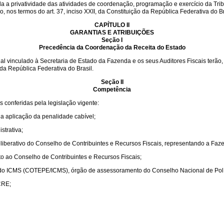
 a privatividade das atividades
de coordenação, programação e exercício da Tribu
o, nos termos do art. 37, inciso XXII, da Constituição da República Federativa do Br
CAPÍTULO II
GARANTIAS E ATRIBUIÇÕES
Seção I
Precedência da Coordenação da Receita do Estado
vinculado à Secretaria de Estado da Fazenda e os seus Auditores Fiscais terão, 
 da República Federativa do Brasil.
Seção II
Competência
 conferidas pela legislação vigente:
r a aplicação da penalidade cabível;
strativa;
iberativo do Conselho de Contribuintes e Recursos Fiscais, representando a Faz
o ao Conselho de Contribuintes e Recursos Fiscais;
do ICMS (COTEPE/ICMS), órgão de assessoramento do Conselho Nacional de Polí
CRE;