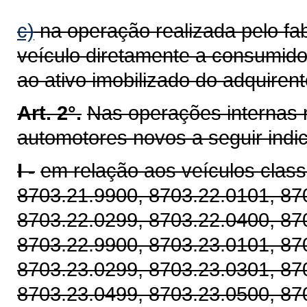
c)
na operação realizada pelo fab
veículo diretamente a consumidor
ao ativo imobilizado do adquirent
Art. 2°.
Nas operações internas 
automotores novos a seguir indi
I -
em relação aos veículos class
8703.21.9900, 8703.22.0101, 87
8703.22.0299, 8703.22.0400, 87
8703.22.9900, 8703.23.0101, 87
8703.23.0299, 8703.23.0301, 87
8703.23.0499, 8703.23.0500, 87