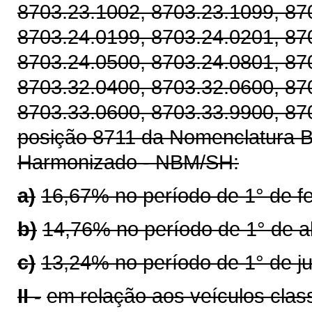
8703.23.1002, 8703.23.1099, 87
8703.24.0199, 8703.24.0201, 87
8703.24.0500, 8703.24.0801, 87
8703.32.0400, 8703.32.0600, 87
8703.33.0600, 8703.33.9900, 87
posição 8711 da Nomenclatura Br
Harmonizado - NBM/SH:
a)
16,67% no período de 1° de f
b)
14,76% no período de 1° de ab
c)
13,24% no período de 1° de j
II -
em relação aos veículos clas