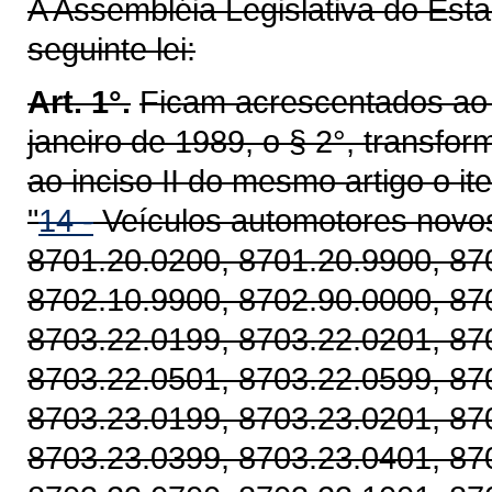
A Assembléia Legislativa do Est
seguinte lei:
Art. 1°.
Ficam acrescentados ao a
janeiro de 1989, o § 2°, transfo
ao inciso II do mesmo artigo o i
"
14 -
Veículos automotores novos
8701.20.0200, 8701.20.9900, 87
8702.10.9900, 8702.90.0000, 87
8703.22.0199, 8703.22.0201, 87
8703.22.0501, 8703.22.0599, 87
8703.23.0199, 8703.23.0201, 87
8703.23.0399, 8703.23.0401, 87