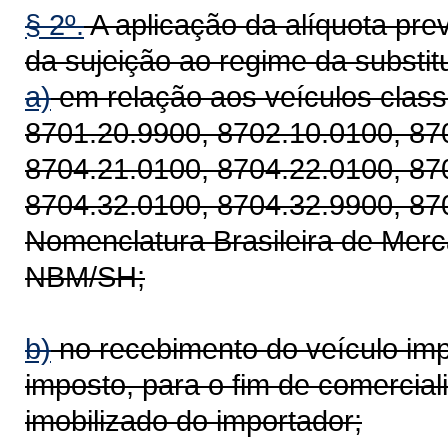
§ 2º.
A aplicação da alíquota prev
da sujeição ao regime da substitu
a)
em relação aos veículos class
8701.20.9900, 8702.10.0100, 87
8704.21.0100, 8704.22.0100, 87
8704.32.0100, 8704.32.9900, 87
Nomenclatura Brasileira de Mer
NBM/SH;
b)
no recebimento do veículo impo
imposto, para o fim de comercial
imobilizado do importador;