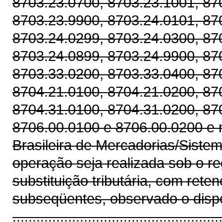
8703.23.0700, 8703.23.1001, 87
8703.23.9900, 8703.24.0101, 87
8703.24.0299, 8703.24.0300, 87
8703.24.0899, 8703.24.9900, 87
8703.33.0200, 8703.33.0400, 87
8704.21.0100, 8704.21.0200, 87
8704.31.0100, 8704.31.0200, 87
8706.00.0100 e 8706.00.0200 e 
Brasileira de Mercadorias/Sist
operação seja realizada sob o re
substituição tributária, com ret
subseqüentes, observado o dispos
....................................................