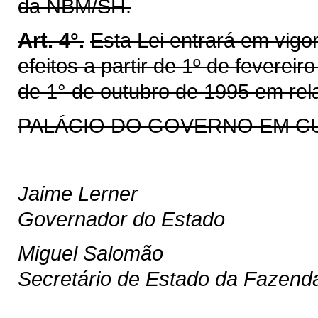
da NBM/SH.
Art. 4°.
Esta Lei entrará em vigo
efeitos a partir de 1º de fevereir
de 1° de outubro de 1995 em rela
PALÁCIO DO GOVERNO EM CURIT
Jaime Lerner
Governador do Estado
Miguel Salomão
Secretário de Estado da Fazend