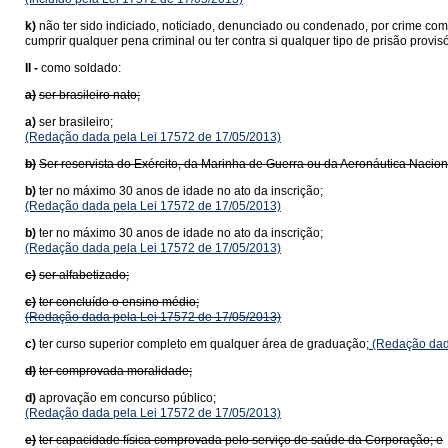
k)
não ter sido indiciado, noticiado, denunciado ou condenado, por crime com
cumprir qualquer pena criminal ou ter contra si qualquer tipo de prisão provis
II -
como soldado:
a)
ser brasileiro nato;
a)
ser brasileiro;
(Redação dada pela Lei 17572 de 17/05/2013)
b)
Ser reservista do Exército, da Marinha de Guerra ou da Aeronáutica Nacio
b)
ter no máximo 30 anos de idade no ato da inscrição;
(Redação dada pela Lei 17572 de 17/05/2013)
b)
ter no máximo 30 anos de idade no ato da inscrição;
(Redação dada pela Lei 17572 de 17/05/2013)
c)
ser alfabetizado;
c)
ter concluído o ensino médio;
(Redação dada pela Lei 17572 de 17/05/2013)
c)
ter curso superior completo em qualquer área de graduação;
(Redação dada
d)
ter comprovada moralidade;
d)
aprovação em concurso público;
(Redação dada pela Lei 17572 de 17/05/2013)
e)
ter capacidade física comprovada pelo serviço de saúde da Corporação; e