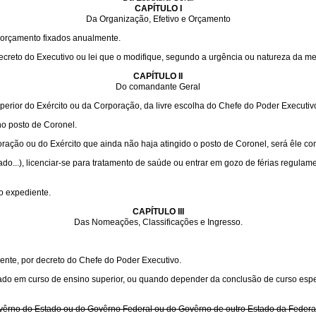
CAPÍTULO I
Da Organização, Efetivo e Orçamento
e orçamento fixados anualmente.
decreto do Executivo ou lei que o modifique, segundo a urgência ou natureza da m
CAPÍTULO II
Do comandante Geral
perior do Exército ou da Corporação, da livre escolha do Chefe do Poder Executiv
o posto de Coronel.
ração ou do Exército que ainda não haja atingido o posto de Coronel, será êle c
do...), licenciar-se para tratamento de saúde ou entrar em gozo de férias regulam
o expediente.
CAPÍTULO III
Das Nomeações, Classificações e Ingresso.
nte, por decreto do Chefe do Poder Executivo.
mado em curso de ensino superior, ou quando depender da conclusão de curso espe
vêrno do Estado ou do Govêrno Federal ou do Govêrno de outro Estado da Federaç