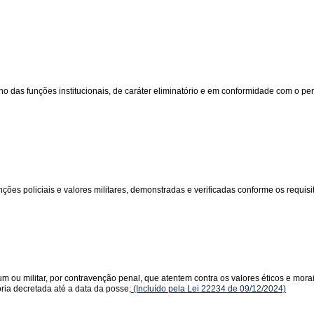
s funções institucionais, de caráter eliminatório e em conformidade com o perfi
ões policiais e valores militares, demonstradas e verificadas conforme os requisito
m ou militar, por contravenção penal, que atentem contra os valores éticos e mor
ória decretada até a data da posse;
(Incluído pela Lei 22234 de 09/12/2024)