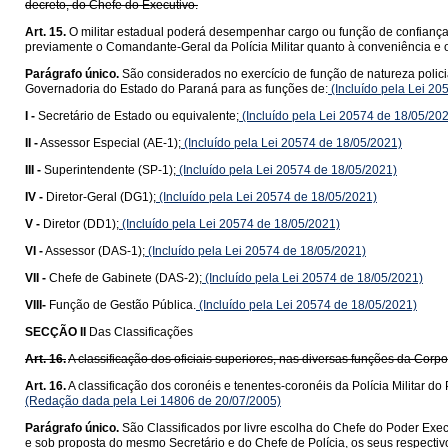
decreto, do Chefe do Executivo.
Art. 15.
O militar estadual poderá desempenhar cargo ou função de confianç
previamente o Comandante-Geral da Polícia Militar quanto à conveniência e 
Parágrafo único.
São considerados no exercício de função de natureza policia
Governadoria do Estado do Paraná para as funções de:
(Incluído pela Lei 20
I -
Secretário de Estado ou equivalente;
(Incluído pela Lei 20574 de 18/05/20
II -
Assessor Especial (AE-1);
(Incluído pela Lei 20574 de 18/05/2021)
III -
Superintendente (SP-1);
(Incluído pela Lei 20574 de 18/05/2021)
IV -
Diretor-Geral (DG1);
(Incluído pela Lei 20574 de 18/05/2021)
V -
Diretor (DD1);
(Incluído pela Lei 20574 de 18/05/2021)
VI -
Assessor (DAS-1);
(Incluído pela Lei 20574 de 18/05/2021)
VII -
Chefe de Gabinete (DAS-2);
(Incluído pela Lei 20574 de 18/05/2021)
VIII-
Função de Gestão Pública.
(Incluído pela Lei 20574 de 18/05/2021)
SECÇÃO II
Das Classificações
Art. 16.
A classificação dos oficiais superiores, nas diversas funções da Cor
Art. 16.
A classificação dos coronéis e tenentes-coronéis da Polícia Militar
(Redação dada pela Lei 14806 de 20/07/2005)
Parágrafo único.
São Classificados por livre escolha do Chefe do Poder Execu
e sob proposta do mesmo Secretário e do Chefe de Polícia, os seus respectiv