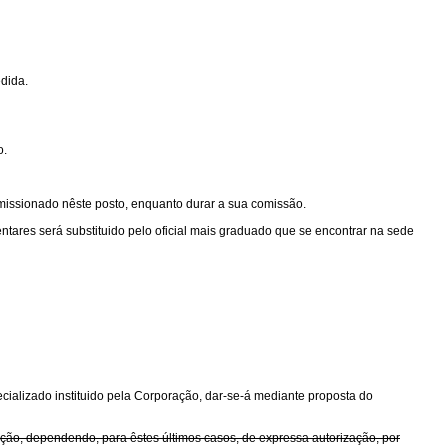
edida.
o.
omissionado nêste posto, enquanto durar a sua comissão.
entares será substituido pelo oficial mais graduado que se encontrar na sede
cializado instituido pela Corporação, dar-se-á mediante proposta do
ão, dependendo, para êstes últimos casos, de expressa autorização, por