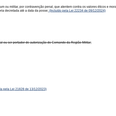
um ou militar, por contravenção penal, que atentem contra os valores éticos e mo
ória decretada até a data da posse;
(Incluído pela Lei 22234 de 09/12/2024)
nal ou ser portador de autorização do Comando da Região Militar;
 pela Lei 21828 de 13/12/2023)