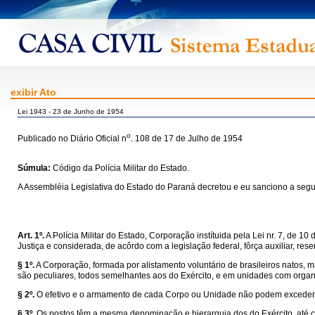
exibir Ato
Lei 1943 - 23 de Junho de 1954
o
Publicado no Diário Oficial n
. 108 de 17 de Julho de 1954
Súmula:
Código da Polícia Militar do Estado.
A Assembléia Legislativa do Estado do Paraná decretou e eu sanciono a segui
Art. 1º.
A Polícia Militar do Estado, Corporação instítuida pela Lei nr. 7, de 
Justiça e considerada, de acôrdo com a legislação federal, fôrça auxiliar, r
§ 1º.
A Corporação, formada por alistamento voluntário de brasileiros natos, m
são peculiares, todos semelhantes aos do Exército, e em unidades com orga
§ 2º.
O efetivo e o armamento de cada Corpo ou Unidade não podem exceder 
§ 3º.
Os postos têm a mesma denominação e hierarquia dos do Exército, até co