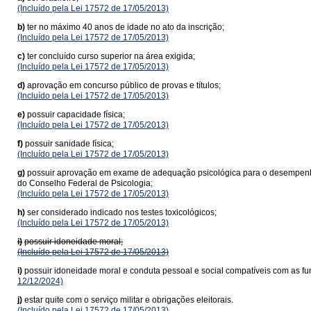
(Incluído pela Lei 17572 de 17/05/2013)
b)
ter no máximo 40 anos de idade no ato da inscrição;
(Incluído pela Lei 17572 de 17/05/2013)
c)
ter concluído curso superior na área exigida;
(Incluído pela Lei 17572 de 17/05/2013)
d)
aprovação em concurso público de provas e títulos;
(Incluído pela Lei 17572 de 17/05/2013)
e)
possuir capacidade física;
(Incluído pela Lei 17572 de 17/05/2013)
f)
possuir sanidade física;
(Incluído pela Lei 17572 de 17/05/2013)
g)
possuir aprovação em exame de adequação psicológica para o desempenho da
do Conselho Federal de Psicologia;
(Incluído pela Lei 17572 de 17/05/2013)
h)
ser considerado indicado nos testes toxicológicos;
(Incluído pela Lei 17572 de 17/05/2013)
i)
possuir idoneidade moral;
(Incluído pela Lei 17572 de 17/05/2013)
i)
possuir idoneidade moral e conduta pessoal e social compatíveis com as funç
12/12/2024)
j)
estar quite com o serviço militar e obrigações eleitorais.
(Incluído pela Lei 17572 de 17/05/2013)