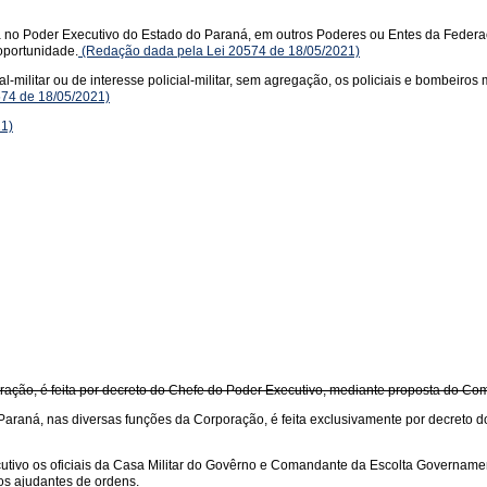
a no Poder Executivo do Estado do Paraná, em outros Poderes ou Entes da Feder
oportunidade.
(Redação dada pela Lei 20574 de 18/05/2021)
l-militar ou de interesse policial-militar, sem agregação, os policiais e bombeir
574 de 18/05/2021)
21)
poração, é feita por decreto do Chefe do Poder Executivo, mediante proposta do C
 do Paraná, nas diversas funções da Corporação, é feita exclusivamente por decret
tivo os oficiais da Casa Militar do Govêrno e Comandante da Escolta Governamental
os ajudantes de ordens.