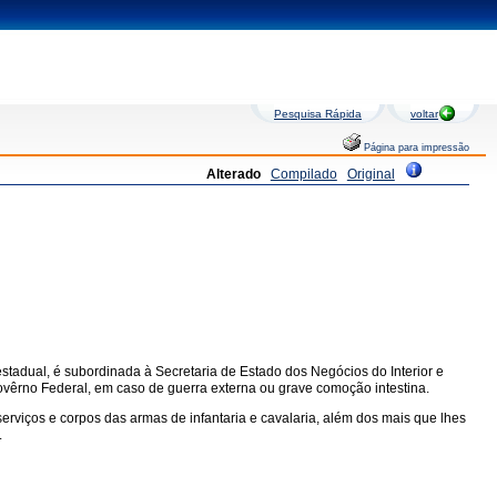
Pesquisa Rápida
voltar
Página para impressão
Alterado
Compilado
Original
 estadual, é subordinada à Secretaria de Estado dos Negócios do Interior e
 Govêrno Federal, em caso de guerra externa ou grave comoção intestina.
serviços e corpos das armas de infantaria e cavalaria, além dos mais que lhes
.