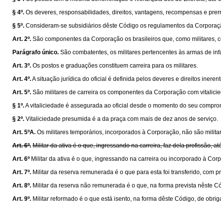
§ 4º.
Os deveres, responsabilidades, direitos, vantagens, recompensas e prer
§ 5º.
Consideram-se subsidiários dêste Código os regulamentos da Corporaçã
Art. 2º.
São componentes da Corporação os brasileiros que, como militares, c
Parágrafo único.
São combatentes, os militares pertencentes às armas de inf
Art. 3º.
Os postos e graduações constituem carreira para os militares.
Art. 4º.
A situação jurídica do oficial é definida pelos deveres e direitos iner
Art. 5º.
São militares de carreira os componentes da Corporação com vitalic
§ 1º.
A vitaliciedade é assegurada ao oficial desde o momento do seu comprom
§ 2º.
Vitaliciedade presumida é a da praça com mais de dez anos de serviço.
Art. 5ºA.
Os militares temporários, incorporados à Corporação, não são militar
Art. 6º.
Militar da ativa é o que, ingressando na carreira, faz dela profissão, a
Art. 6º
Militar da ativa é o que, ingressando na carreira ou incorporado à Corp
Art. 7º.
Militar da reserva remunerada é o que para esta foi transferido, com
Art. 8º.
Militar da reserva não remunerada é o que, na forma prevista nêste Cód
Art. 9º.
Militar reformado é o que está isento, na forma dêste Código, de obrig