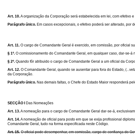
Art. 10.
A organização da Corporação será estabelecida em lei, com efetivo 
Parágrafo único.
Em casos excepcionais, o efetivo poderá ser alterado, por 
Art. 11.
O cargo de Comandante Geral é exercido, em comissão, por oficial su
§ 1º.
O comissionamento do Comandante Geral, em qualquer caso, dar-se-á n
§ 2º.
Quando fôr atribuido o cargo de Comandante Geral a um oficial da Corpo
Art. 12.
O Comandante Geral, quando se ausentar para fora do Estado, (...veta
da Corporação.
Parágrafo único.
Nas demais faltas, o Chefe do Estado Maior responderá pel
SECÇÃO I
Das Nomeações
Art. 13.
A nomeação para o cargo de Comandante Geral dar-se-á, exclusivame
Art. 14.
A nomeação de oficial para posto em que se exija profissional diplo
Comandante Geral, tudo na forma especificada neste Código.
Art. 15.
O oficial pode desempenhar, em comissão, cargo de confiança do Go