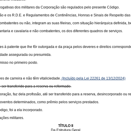
rogativas dos militares da Corporação são regulados pelo presente Código.
o e os R.D.E. e Regulamentos de Continências, Honras e Sinais de Respeito das
ombatentes ou não, integram as suas fileiras, com situação hierárquica definida,
antaria e cavalaria e não combatentes, os dos diferentes quadros de serviços.
entes à patente que lhe fôr outorgada e da praça pelos deveres e direitos correspond
iedade assegurada ou presumida.
isso no primeiro posto.
es de carreira e não têm vitaliciedade.
(Incluído pela Lei 22261 de 13/12/2024)
té ser transferido para a reserva ou reformado.
oração, faz dela profissão, até ser transferido para a reserva, desincorporado ou 
 proventos determinados, como prêmio pelos serviços prestados.
igo, foi a ela incorporado.
ações militares.
TÍTULO II
Da Estrutura Geral