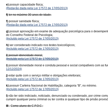
e)
possuir capacidade física;
(Redação dada pela Lei 17572 de 17/05/2013)
f)
ter no máximo 30 anos de idade.
f)
possuir sanidade física;
(Redação dada pela Lei 17572 de 17/05/2013)
g)
possuir aprovação em exame de adequação psicológica para o desempenho da
do Conselho Federal de Psicologia;
(Incluído pela Lei 17572 de 17/05/2013)
h)
ser considerado indicado nos testes toxicológicos;
(Incluído pela Lei 17572 de 17/05/2013)
i)
possuir idoneidade moral;
(Incluído pela Lei 17572 de 17/05/2013)
i)
possuir idoneidade moral e conduta pessoal e social compatíveis com as funç
12/12/2024)
j)
estar quite com o serviço militar e obrigações eleitorais;
(Incluído pela Lei 17572 de 17/05/2013)
k)
possuir Carteira Nacional de Habilitação, categoria “B”, no mínimo.
(Incluído pela Lei 17572 de 17/05/2013)
l)
não ter sido indiciado, noticiado, denunciado ou condenado, por crime comu
cumprir qualquer pena criminal ou ter contra si qualquer tipo de prisão provis
III -
Como aluno do C.F.O.C.: