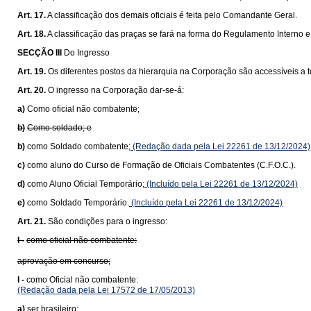
Art. 17.
A classificação dos demais oficiais é feita pelo Comandante Geral.
Art. 18.
A classificação das praças se fará na forma do Regulamento Interno e 
SECÇÃO III
Do Ingresso
Art. 19.
Os diferentes postos da hierarquia na Corporação são accessíveis a
Art. 20.
O ingresso na Corporação dar-se-á:
a)
Como oficial não combatente;
b)
Como soldado; e
b)
como Soldado combatente;
(Redação dada pela Lei 22261 de 13/12/2024)
c)
como aluno do Curso de Formação de Oficiais Combatentes (C.F.O.C.).
d)
como Aluno Oficial Temporário;
(Incluído pela Lei 22261 de 13/12/2024)
e)
como Soldado Temporário.
(Incluído pela Lei 22261 de 13/12/2024)
Art. 21.
São condições para o ingresso:
I -
como oficial não combatente:
aprovação em concurso;
I -
como Oficial não combatente:
(Redação dada pela Lei 17572 de 17/05/2013)
a)
ser brasileiro;