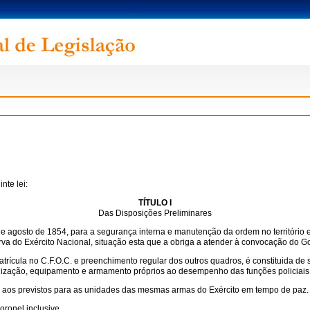
nte lei:
TÍTULO I
Das Disposições Preliminares
10 de agosto de 1854, para a segurança interna e manutenção da ordem no território
eserva do Exército Nacional, situação esta que a obriga a atender à convocação do
atrícula no C.F.O.C. e preenchimento regular dos outros quadros, é constituida de 
nização, equipamento e armamento próprios ao desempenho das funções policiais
aos previstos para as unidades das mesmas armas do Exército em tempo de paz.
ronel inclusive.