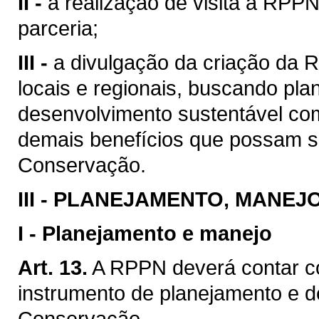
II -
a realização de visita à RPPN
parceria;
III -
a divulgação da criação da
locais e regionais, buscando pla
desenvolvimento sustentável co
demais benefícios que possam se
Conservação.
III -
PLANEJAMENTO, MANEJO
I -
Planejamento e manejo
Art. 13.
A RPPN deverá contar c
instrumento de planejamento e 
Conservação.