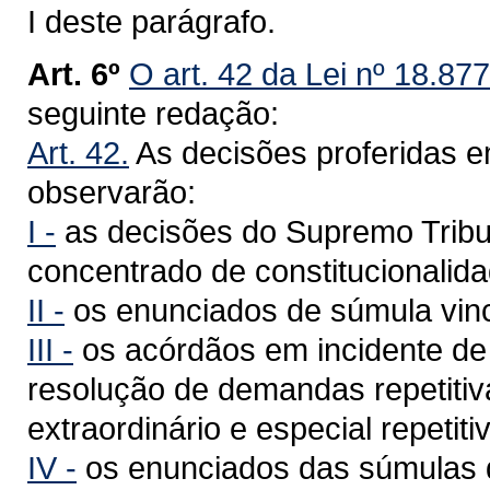
I deste parágrafo.
Art. 6º
O art. 42 da Lei nº 18.87
seguinte redação:
Art. 42.
As decisões proferidas em
observarão:
I -
as decisões do Supremo Tribu
concentrado de constitucionalida
II -
os enunciados de súmula vinc
III -
os acórdãos em incidente de
resolução de demandas repetitiv
extraordinário e especial repetiti
IV -
os enunciados das súmulas 