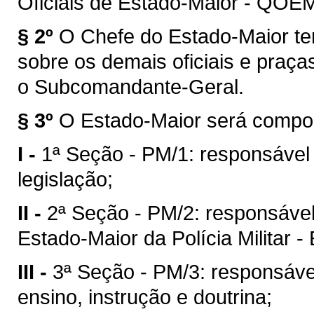
Oficiais de Estado-Maior - QOE
§ 2º
O Chefe do Estado-Maior ter
sobre os demais oficiais e praç
o Subcomandante-Geral.
§ 3º
O Estado-Maior será compos
I -
1ª Seção - PM/1: responsável 
legislação;
II -
2ª Seção - PM/2: responsável 
Estado-Maior da Polícia Militar 
III -
3ª Seção - PM/3: responsável
ensino, instrução e doutrina;