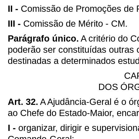
II -
Comissão de Promoções de P
III -
Comissão de Mérito - CM.
Parágrafo único.
A critério do 
poderão ser constituídas outras 
destinadas a determinados estu
CA
DOS ÓRG
Art. 32.
A Ajudância-Geral é o ó
ao Chefe do Estado-Maior, enca
I -
organizar, dirigir e supervisio
Comando-Geral;