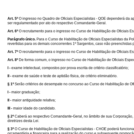
Art. 5º
O ingresso no Quadro de Oficiais Especialistas - QOE dependerá da a
ser regulamentado por ato do respectivo Comandante-Geral.
Art. 6º
O recrutamento para o ingresso no Curso de Habilitação de Oficiais Esp
Parágrafo único.
Para o Curso de Habilitação de Oficiais Especialistas da 
revertidas para os demais concorrentes 1º Sargentos, caso não preenchidas 
Art. 7º
O recrutamento para o ingresso no Curso de Habilitação de Oficiais E
Art. 8º
De forma comum, o ingresso no Curso de Habilitação de Oficiais Espec
I -
exame intelectual, compostos por prova escrita de critério classificatório;
II -
exame de saúde e teste de aptidão física, de critério eliminatório.
§ 1º
Serão critérios de desempate no concurso ao Curso de Habilitação de Ofi
I -
maior graduação;
II -
maior antiguidade relativa;
III -
maior idade do candidato.
§ 2º
Caberá ao respectivo Comandante-Geral, no âmbito de sua Corporação, r
diretrizes desta Lei.
§ 3º
O Curso de Habilitação de Oficiais Especialistas - CHOE poderá funcion
orçamentária e financeira para a realização do curso e subsequente promoçã