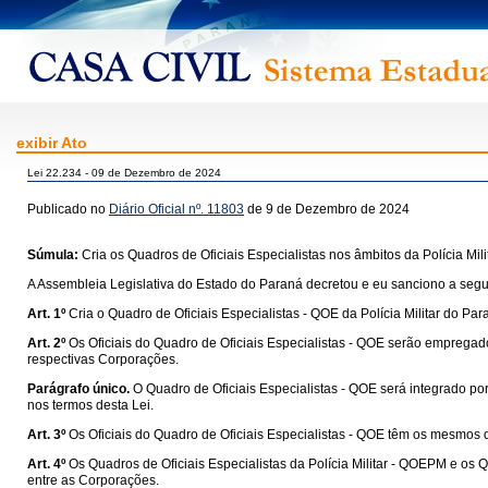
exibir Ato
Lei 22.234 - 09 de Dezembro de 2024
Publicado no
Diário Oficial nº. 11803
de 9 de Dezembro de 2024
Súmula:
Cria os Quadros de Oficiais Especialistas nos âmbitos da Polícia Mil
A Assembleia Legislativa do Estado do Paraná decretou e eu sanciono a segui
Art. 1º
Cria o Quadro de Oficiais Especialistas - QOE da Polícia Militar do 
Art. 2º
Os Oficiais do Quadro de Oficiais Especialistas - QOE serão empregad
respectivas Corporações.
Parágrafo único.
O Quadro de Oficiais Especialistas - QOE será integrado po
nos termos desta Lei.
Art. 3º
Os Oficiais do Quadro de Oficiais Especialistas - QOE têm os mesmos d
Art. 4º
Os Quadros de Oficiais Especialistas da Polícia Militar - QOEPM e os 
entre as Corporações.