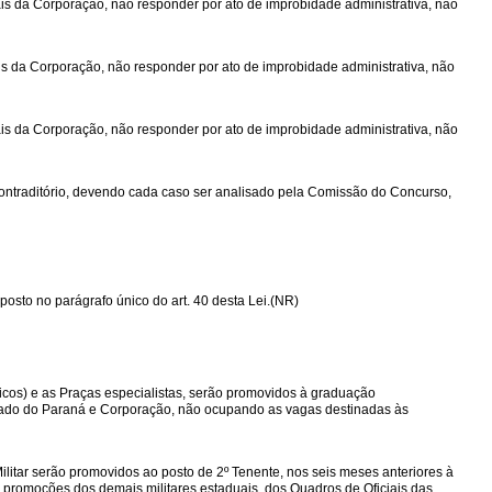
rais da Corporação, não responder por ato de improbidade administrativa, não
ais da Corporação, não responder por ato de improbidade administrativa, não
rais da Corporação, não responder por ato de improbidade administrativa, não
a e contraditório, devendo cada caso ser analisado pela Comissão do Concurso,
posto no parágrafo único do art. 40 desta Lei.(NR)
sicos) e as Praças especialistas, serão promovidos à graduação
 Estado do Paraná e Corporação, não ocupando as vagas destinadas às
ilitar serão promovidos ao posto de 2º Tenente, nos seis meses anteriores à
 promoções dos demais militares estaduais, dos Quadros de Oficiais das