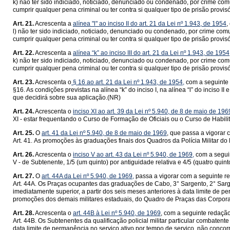
k) não ter sido indiciado, noticiado, denunciado ou condenado, por crime com
cumprir qualquer pena criminal ou ter contra si qualquer tipo de prisão provis
Art. 21.
Acrescenta a
alínea "l" ao inciso II do art. 21 da Lei nº 1.943, de 1954
,
l) não ter sido indiciado, noticiado, denunciado ou condenado, por crime com
cumprir qualquer pena criminal ou ter contra si qualquer tipo de prisão provis
Art. 22.
Acrescenta a
alínea “k” ao inciso III do art. 21 da Lei nº 1.943, de 1954
k) não ter sido indiciado, noticiado, denunciado ou condenado, por crime com
cumprir qualquer pena criminal ou ter contra si qualquer tipo de prisão provis
Art. 23.
Acrescenta o
§ 16 ao art. 21 da Lei nº 1.943, de 1954,
com a seguinte
§16. As condições previstas na alínea “k” do inciso I, na alínea “l” do inciso 
que decidirá sobre sua aplicação.(NR)
Art. 24.
Acrescenta o
inciso XI ao art. 39 da Lei nº 5.940, de 8 de maio de 196
XI - estar frequentando o Curso de Formação de Oficiais ou o Curso de Habilit
Art. 25.
O
art. 41 da Lei nº 5.940, de 8 de maio de 1969
, que passa a vigorar 
Art. 41. As promoções às graduações finais dos Quadros da Polícia Militar do
Art. 26.
Acrescenta o
inciso V ao art. 43 da Lei nº 5.940, de 1969,
com a segui
V - de Subtenente, 1/5 (um quinto) por antiguidade relativa e 4/5 (quatro qui
Art. 27.
O
art. 44A da Lei nº 5.940, de 1969,
passa a vigorar com a seguinte r
Art. 44A. Os Praças ocupantes das graduações de Cabo, 3° Sargento, 2° Sargen
imediatamente superior, a partir dos seis meses anteriores à data limite de
promoções dos demais militares estaduais, do Quadro de Praças das Corporaçõ
Art. 28.
Acrescenta o
art. 44B à Lei nº 5.940, de 1969
, com a seguinte redação
Art. 44B. Os Subtenentes da qualificação policial militar particular combate
data limite de permanência no serviço ativo por tempo de serviço, não conc