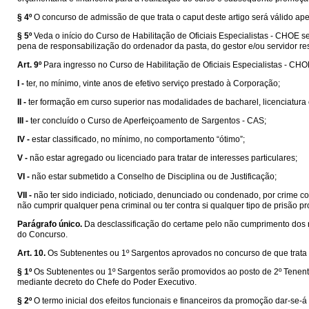
§ 4º
O concurso de admissão de que trata o caput deste artigo será válido ape
§ 5º
Veda o início do Curso de Habilitação de Oficiais Especialistas - CHO
pena de responsabilização do ordenador da pasta, do gestor e/ou servidor re
Art. 9º
Para ingresso no Curso de Habilitação de Oficiais Especialistas - CHOE
I -
ter, no mínimo, vinte anos de efetivo serviço prestado à Corporação;
II -
ter formação em curso superior nas modalidades de bacharel, licenciatura
III -
ter concluído o Curso de Aperfeiçoamento de Sargentos - CAS;
IV -
estar classificado, no mínimo, no comportamento “ótimo”;
V -
não estar agregado ou licenciado para tratar de interesses particulares;
VI -
não estar submetido a Conselho de Disciplina ou de Justificação;
VII -
não ter sido indiciado, noticiado, denunciado ou condenado, por crime c
não cumprir qualquer pena criminal ou ter contra si qualquer tipo de prisão pr
Parágrafo único.
Da desclassificação do certame pelo não cumprimento dos re
do Concurso.
Art. 10.
Os Subtenentes ou 1º Sargentos aprovados no concurso de que trata o 
§ 1º
Os Subtenentes ou 1º Sargentos serão promovidos ao posto de 2º Tenente
mediante decreto do Chefe do Poder Executivo.
§ 2º
O termo inicial dos efeitos funcionais e financeiros da promoção dar-se-