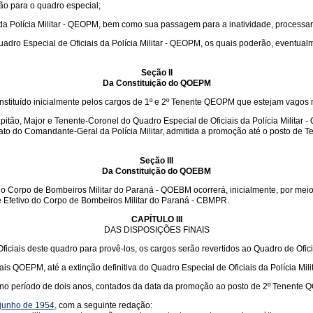
ão para o quadro especial;
da Polícia Militar - QEOPM, bem como sua passagem para a inatividade, processar
Quadro Especial de Oficiais da Polícia Militar - QEOPM, os quais poderão, eventual
Seção II
Da Constituição do QOEPM
constituído inicialmente pelos cargos de 1º e 2º Tenente QEOPM que estejam vagos 
tão, Major e Tenente-Coronel do Quadro Especial de Oficiais da Polícia Militar -
 ato do Comandante-Geral da Polícia Militar, admitida a promoção até o posto de Te
Seção III
Da Constituição do QOEBM
o Corpo de Bombeiros Militar do Paraná - QOEBM ocorrerá, inicialmente, por meio
de Efetivo do Corpo de Bombeiros Militar do Paraná - CBMPR.
CAPÍTULO III
DAS DISPOSIÇÕES FINAIS
is deste quadro para provê-los, os cargos serão revertidos ao Quadro de Oficiais
QOEPM, até a extinção definitiva do Quadro Especial de Oficiais da Polícia Mil
, no período de dois anos, contados da data da promoção ao posto de 2º Tenente 
e junho de 1954,
com a seguinte redação: