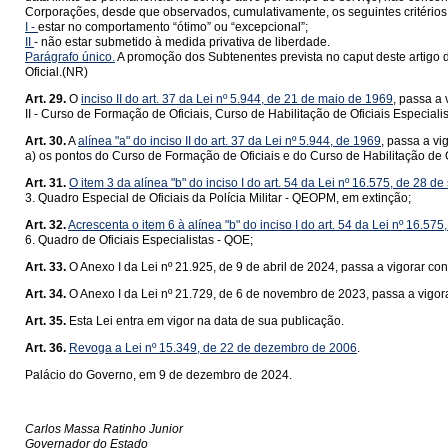
Corporações, desde que observados, cumulativamente, os seguintes critérios
I -
estar no comportamento “ótimo” ou “excepcional”;
II
- não estar submetido à medida privativa de liberdade.
Parágrafo único.
A promoção dos Subtenentes prevista no caput deste artigo 
Oficial.(NR)
Art. 29.
O
inciso II do art. 37 da Lei nº 5.944, de 21 de maio de 1969
, passa a
II - Curso de Formação de Oficiais, Curso de Habilitação de Oficiais Especia
Art. 30.
A
alínea "a" do inciso II do art. 37 da Lei nº 5.944, de 1969
, passa a vi
a) os pontos do Curso de Formação de Oficiais e do Curso de Habilitação de 
Art. 31.
O item 3 da alínea "b" do inciso I do art. 54 da Lei nº 16.575, de 28 
3. Quadro Especial de Oficiais da Polícia Militar - QEOPM, em extinção;
Art. 32.
Acrescenta o item 6 à alínea "b" do inciso I do art. 54 da Lei nº 16.575
6. Quadro de Oficiais Especialistas - QOE;
Art. 33.
O Anexo I da Lei nº 21.925, de 9 de abril de 2024, passa a vigorar co
Art. 34.
O Anexo I da Lei nº 21.729, de 6 de novembro de 2023, passa a vigora
Art. 35.
Esta Lei entra em vigor na data de sua publicação.
Art. 36.
Revoga a Lei nº 15.349, de 22 de dezembro de 2006
.
Palácio do Governo, em 9 de dezembro de 2024.
Carlos Massa Ratinho Junior
Governador do Estado