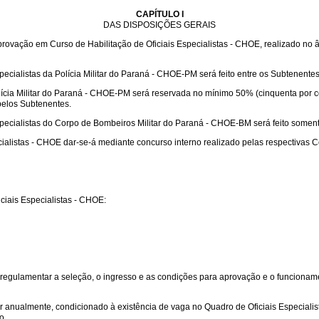
CAPÍTULO I
DAS DISPOSIÇÕES GERAIS
provação em Curso de Habilitação de Oficiais Especialistas - CHOE, realizado no
ecialistas da Polícia Militar do Paraná - CHOE-PM será feito entre os Subtenentes
Polícia Militar do Paraná - CHOE-PM será reservada no mínimo 50% (cinquenta por 
pelos Subtenentes.
specialistas do Corpo de Bombeiros Militar do Paraná - CHOE-BM será feito soment
ialistas - CHOE dar-se-á mediante concurso interno realizado pelas respectivas 
ciais Especialistas - CHOE:
egulamentar a seleção, o ingresso e as condições para aprovação e o funcionamen
ar anualmente, condicionado à existência de vaga no Quadro de Oficiais Especiali
o.