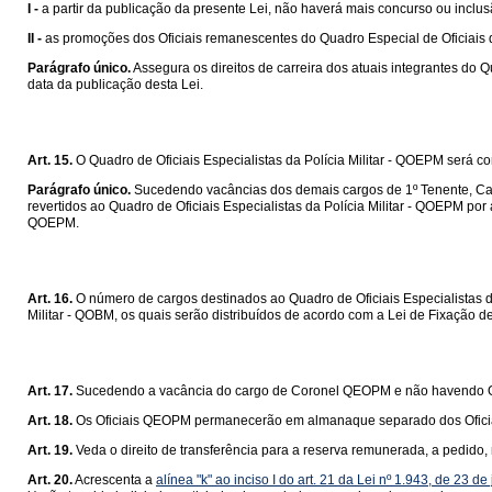
I -
a partir da publicação da presente Lei, não haverá mais concurso ou inclus
II -
as promoções dos Oficiais remanescentes do Quadro Especial de Oficiais 
Parágrafo único.
Assegura os direitos de carreira dos atuais integrantes do 
data da publicação desta Lei.
Art. 15.
O Quadro de Oficiais Especialistas da Polícia Militar - QOEPM será 
Parágrafo único.
Sucedendo vacâncias dos demais cargos de 1º Tenente, Capi
revertidos ao Quadro de Oficiais Especialistas da Polícia Militar - QOEPM por
QOEPM.
Art. 16.
O número de cargos destinados ao Quadro de Oficiais Especialistas d
Militar - QOBM, os quais serão distribuídos de acordo com a Lei de Fixação 
Art. 17.
Sucedendo a vacância do cargo de Coronel QEOPM e não havendo Oficia
Art. 18.
Os Oficiais QEOPM permanecerão em almanaque separado dos Oficiais 
Art. 19.
Veda o direito de transferência para a reserva remunerada, a pedido
Art. 20.
Acrescenta a
alínea "k" ao inciso I do art. 21 da Lei nº 1.943, de 23 d