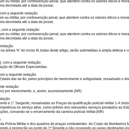
um ou militar, por contravenção penal, que atentem contra os valores éticos e mo
ória decretada até a data da posse;
 com a seguinte redação:
um ou militar, por contravenção penal, que atentem contra os valores éticos e mor
ória decretada até a data da posse;
, com a seguinte redação:
um ou militar, por contravenção penal, que atentem contra os valores éticos e mo
ória decretada até a data da posse;
 redação:
II e na alínea “k” do inciso III, todas deste artigo, serão submetidas à ampla defes
9,
com a seguinte redação:
ação de Oficiais Especialistas.
com a seguinte redação:
 Estado dar-se-ão, pelos princípios de merecimento e antiguidade, ressalvado o dis
nte redação:
ntos) por merecimento, e, assim, sucessivamente.(NR)
edação:
to e 1° Sargento, ressalvadas as Praças da qualificação policial militar 1-4 (mú
 permanência no serviço ativo, como prêmio dos relevantes serviços prestados ao
es, coroando-se o encerramento da carreira policial militar.(NR)
:
nte da Polícia Militar e dos quadros de praças combatentes do Corpo de Bombeiros M
orrendo à promoção ao posto de 1º Tenente e não ocupando as vagas destinadas às