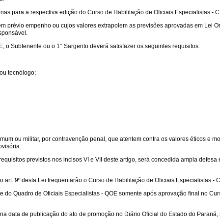
nas para a respectiva edição do Curso de Habilitação de Oficiais Especialistas -
E sem prévio empenho ou cujos valores extrapolem as previsões aprovadas em Lei 
sponsável.
, o Subtenente ou o 1° Sargento deverá satisfazer os seguintes requisitos:
 ou tecnólogo;
omum ou militar, por contravenção penal, que atentem contra os valores éticos e m
ovisória.
quisitos previstos nos incisos VI e VII deste artigo, será concedida ampla defesa
art. 9º desta Lei frequentarão o Curso de Habilitação de Oficiais Especialistas -
 do Quadro de Oficiais Especialistas - QOE somente após aprovação final no Curs
á na data de publicação do ato de promoção no Diário Oficial do Estado do Paraná, 