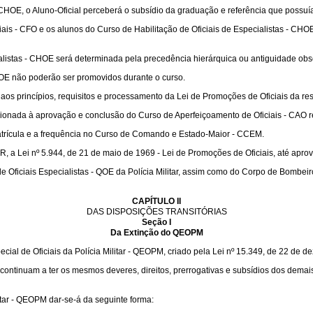
 CHOE, o Aluno-Oficial perceberá o subsídio da graduação e referência que possuía
iais - CFO e os alunos do Curso de Habilitação de Oficiais de Especialistas - C
ialistas - CHOE será determinada pela precedência hierárquica ou antiguidade obse
CHOE não poderão ser promovidos durante o curso.
os princípios, requisitos e processamento da Lei de Promoções de Oficiais da re
ionada à aprovação e conclusão do Curso de Aperfeiçoamento de Oficiais - CAO r
matrícula e a frequência no Curso de Comando e Estado-Maior - CCEM.
 a Lei nº 5.944, de 21 de maio de 1969 - Lei de Promoções de Oficiais, até aprov
de Oficiais Especialistas - QOE da Polícia Militar, assim como do Corpo de Bombeiro
CAPÍTULO II
DAS DISPOSIÇÕES TRANSITÓRIAS
Seção I
Da Extinção do QEOPM
ecial de Oficiais da Polícia Militar - QEOPM, criado pela Lei nº 15.349, de 22 de 
continuam a ter os mesmos deveres, direitos, prerrogativas e subsídios dos demais O
itar - QEOPM dar-se-á da seguinte forma: