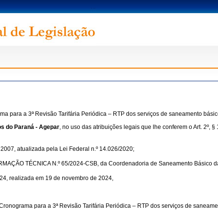
a para a 3ª Revisão Tarifária Periódica – RTP dos serviços de saneamento básic
os do Paraná - Agepar
, no uso das atribuições legais que lhe conferem o Art. 2º, § 1º, in
 2007, atualizada pela Lei Federal n.º 14.026/2020;
 INFORMAÇÃO TÉCNICA N.º 65/2024-CSB, da Coordenadoria de Saneamento Básico 
24, realizada em 19 de novembro de 2024,
Cronograma para a 3ª Revisão Tarifária Periódica – RTP dos serviços de saneame