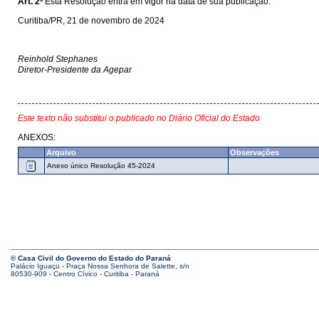
Art. 2º
Esta Resolução entra em vigor na data de sua publicação.
Curitiba/PR, 21 de novembro de 2024
Reinhold Stephanes
Diretor-Presidente da Agepar
Este texto não substitui o publicado no Diário Oficial do Estado
ANEXOS:
Arquivo
Observações
Anexo único Resolução 45-2024
© Casa Civil do Governo do Estado do Paraná
Palácio Iguaçu - Praça Nossa Senhora de Salette, s/n
80530-909 - Centro Cívico - Curitiba - Paraná