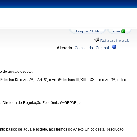
Pesquisa Rápida
voltar
Página para impressão
Alterado
Compilado
Original
o de água e esgoto.
ciso IX; o Art. 3º; o Art. 5º; o Art. 6º, incisos III, XIII e XXIII; e o Art. 7º, inciso
da Diretoria de Regulação Econômica/AGEPAR; e
nto básico de água e esgoto, nos termos do Anexo Único desta Resolução.