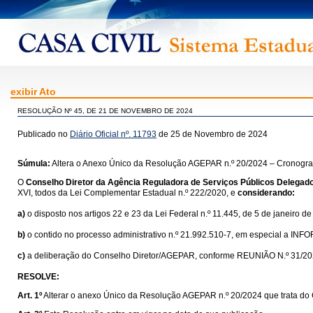
exibir Ato
RESOLUÇÃO Nº 45, DE 21 DE NOVEMBRO DE 2024
Publicado no
Diário Oficial nº. 11793
de 25 de Novembro de 2024
Súmula:
Altera o Anexo Único da Resolução AGEPAR n.º 20/2024 – Cronogram
O
Conselho Diretor da Agência Reguladora de Serviços Públicos Delegad
XVI, todos da Lei Complementar Estadual n.º 222/2020, e
considerando:
a)
o disposto nos artigos 22 e 23 da Lei Federal n.º 11.445, de 5 de janeiro de
b)
o contido no processo administrativo n.º 21.992.510-7, em especial a
c)
a deliberação do Conselho Diretor/AGEPAR, conforme REUNIÃO N.º 31/20
RESOLVE:
Art. 1º
Alterar o anexo Único da Resolução AGEPAR n.º 20/2024 que trata do 