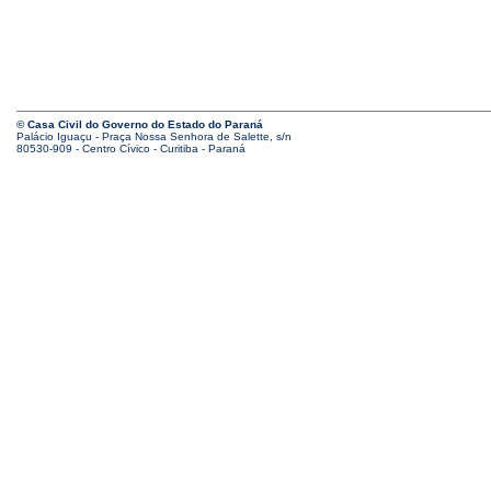
© Casa Civil do Governo do Estado do Paraná
Palácio Iguaçu - Praça Nossa Senhora de Salette, s/n
80530-909 - Centro Cívico - Curitiba - Paraná