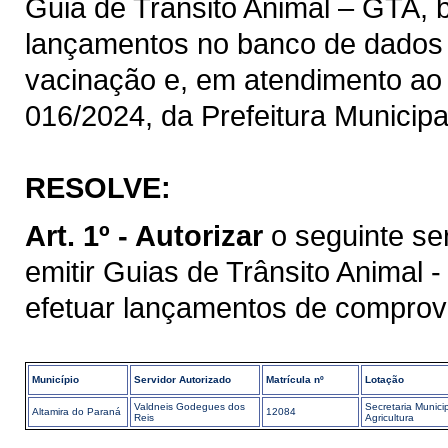
Guia de Trânsito Animal – GTA, 
lançamentos no banco de dado
vacinação e, em atendimento ao s
016/2024, da Prefeitura Municipa
RESOLVE:
Art. 1º - Autorizar
o seguinte se
emitir Guias de Trânsito Animal
efetuar lançamentos de comprov
Município
Servidor Autorizado
Matrícula nº
Lotação
Valdneis Godegues dos
Secretaria Munici
Altamira do Paraná
12084
Reis
Agricultura