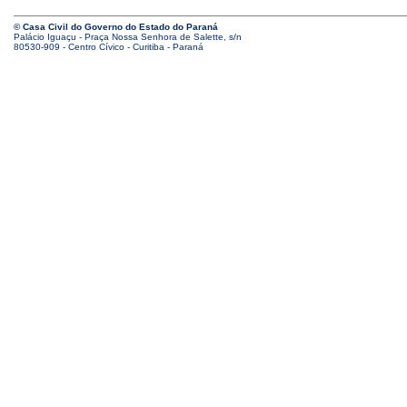
© Casa Civil do Governo do Estado do Paraná
Palácio Iguaçu - Praça Nossa Senhora de Salette, s/n
80530-909 - Centro Cívico - Curitiba - Paraná