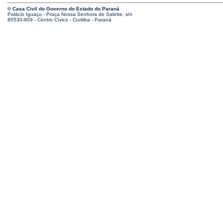
© Casa Civil do Governo do Estado do Paraná
Palácio Iguaçu - Praça Nossa Senhora de Salette, s/n
80530-909 - Centro Cívico - Curitiba - Paraná