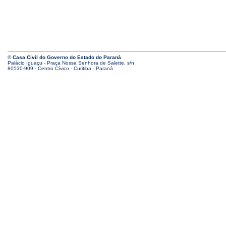
© Casa Civil do Governo do Estado do Paraná
Palácio Iguaçu - Praça Nossa Senhora de Salette, s/n
80530-909 - Centro Cívico - Curitiba - Paraná