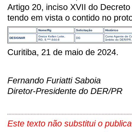
Artigo 20, inciso XVII do Decret
tendo em vista o contido no pro
Nome/Rg
Solicitação
Histórico
Greice Kellen Leite,
Como Agente de Con
DESIGNAR
DG
RG. 9.***.644-8
âmbito do DER/PR.
Curitiba, 21 de maio de 2024.
Fernando Furiatti Saboia
Diretor-Presidente do DER/PR
Este texto não substitui o public