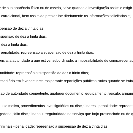
de sua aparência física ou de asseio, salvo quando a investigação assim o exigir
l correicional, bem assim de prestar-lhe diretamente as informações solicitadas e
pensão de dez a trinta dias;
spensão de dez a trinta dias;
ez a trinta dias;
penalidade: repreensão a suspensão de dez a trinta dias;
dência, à autoridade a que estiver subordinado, a impossibilidade de comparecer ao
enalidade: repreensão a suspensão de dez a trinta dias;
ermediário em favor de terceiros perante repartições públicas, salvo quando se tr
rização de autoridade competente, qualquer documento, equipamento, veículo, arma
justo motivo, procedimentos investigatórios ou disciplinares - penalidade: repreen
edoria, falta disciplinar ou irregularidade no serviço que haja presenciado ou de 
riminais - penalidade: repreensão a suspensão de dez a trinta dias;