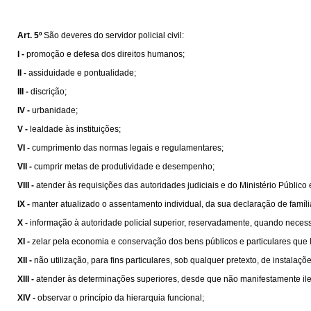
Art. 5º
São deveres do servidor policial civil:
I -
promoção e defesa dos direitos humanos;
II -
assiduidade e pontualidade;
III -
discrição;
IV -
urbanidade;
V -
lealdade às instituições;
VI -
cumprimento das normas legais e regulamentares;
VII -
cumprir metas de produtividade e desempenho;
VIII -
atender às requisições das autoridades judiciais e do Ministério Público 
IX -
manter atualizado o assentamento individual, da sua declaração de famíl
X -
informação à autoridade policial superior, reservadamente, quando necessá
XI -
zelar pela economia e conservação dos bens públicos e particulares que 
XII -
não utilização, para fins particulares, sob qualquer pretexto, de instala
XIII -
atender às determinações superiores, desde que não manifestamente ileg
XIV -
observar o princípio da hierarquia funcional;