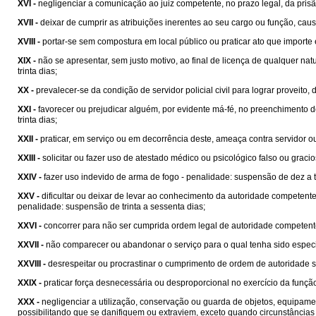
XVI -
negligenciar a comunicação ao juiz competente, no prazo legal, da pris
XVII -
deixar de cumprir as atribuições inerentes ao seu cargo ou função, caus
XVIII -
portar-se sem compostura em local público ou praticar ato que importe
XIX -
não se apresentar, sem justo motivo, ao final de licença de qualquer nat
trinta dias;
XX -
prevalecer-se da condição de servidor policial civil para lograr proveito,
XXI -
favorecer ou prejudicar alguém, por evidente má-fé, no preenchimento
trinta dias;
XXII -
praticar, em serviço ou em decorrência deste, ameaça contra servidor ou
XXIII -
solicitar ou fazer uso de atestado médico ou psicológico falso ou graci
XXIV -
fazer uso indevido de arma de fogo - penalidade: suspensão de dez a tr
XXV -
dificultar ou deixar de levar ao conhecimento da autoridade competente
penalidade: suspensão de trinta a sessenta dias;
XXVI -
concorrer para não ser cumprida ordem legal de autoridade competente
XXVII -
não comparecer ou abandonar o serviço para o qual tenha sido especia
XXVIII -
desrespeitar ou procrastinar o cumprimento de ordem de autoridade su
XXIX -
praticar força desnecessária ou desproporcional no exercício da função
XXX -
negligenciar a utilização, conservação ou guarda de objetos, equipame
possibilitando que se danifiquem ou extraviem, exceto quando circunstâncias