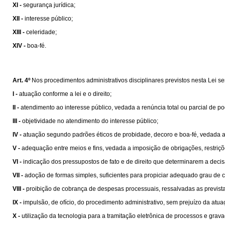
XI -
segurança jurídica;
XII -
interesse público;
XIII -
celeridade;
XIV -
boa-fé.
Art. 4º
Nos procedimentos administrativos disciplinares previstos nesta Lei ser
I -
atuação conforme a lei e o direito;
II -
atendimento ao interesse público, vedada a renúncia total ou parcial de p
III -
objetividade no atendimento do interesse público;
IV -
atuação segundo padrões éticos de probidade, decoro e boa-fé, vedada 
V -
adequação entre meios e fins, vedada a imposição de obrigações, restriç
VI -
indicação dos pressupostos de fato e de direito que determinarem a decis
VII -
adoção de formas simples, suficientes para propiciar adequado grau de c
VIII -
proibição de cobrança de despesas processuais, ressalvadas as previst
IX -
impulsão, de ofício, do procedimento administrativo, sem prejuízo da atua
X -
utilização da tecnologia para a tramitação eletrônica de processos e grava