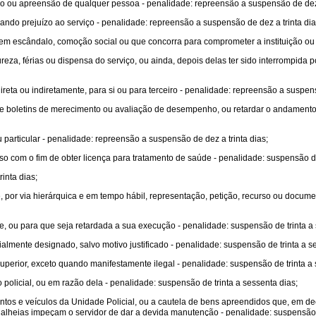
ão ou apreensão de qualquer pessoa - penalidade: repreensão a suspensão de dez 
ando prejuízo ao serviço - penalidade: repreensão a suspensão de dez a trinta dia
 em escândalo, comoção social ou que concorra para comprometer a instituição ou f
ureza, férias ou dispensa do serviço, ou ainda, depois delas ter sido interrompida
 direta ou indiretamente, para si ou para terceiro - penalidade: repreensão a suspens
 de boletins de merecimento ou avaliação de desempenho, ou retardar o andament
 particular - penalidade: repreensão a suspensão de dez a trinta dias;
oso com o fim de obter licença para tratamento de saúde - penalidade: suspensão de
inta dias;
, por via hierárquica e em tempo hábil, representação, petição, recurso ou docume
, ou para que seja retardada a sua execução - penalidade: suspensão de trinta a 
lmente designado, salvo motivo justificado - penalidade: suspensão de trinta a s
perior, exceto quando manifestamente ilegal - penalidade: suspensão de trinta a 
 policial, ou em razão dela - penalidade: suspensão de trinta a sessenta dias;
ntos e veículos da Unidade Policial, ou a cautela de bens apreendidos que, em dec
 alheias impeçam o servidor de dar a devida manutenção - penalidade: suspensão d