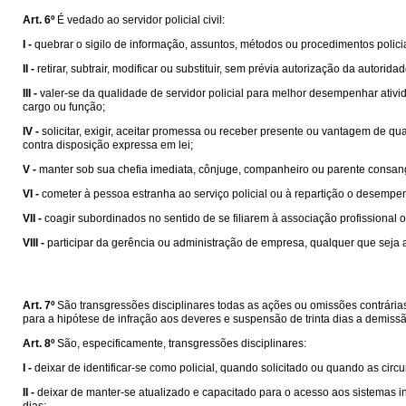
Art. 6º
É vedado ao servidor policial civil:
I -
quebrar o sigilo de informação, assuntos, métodos ou procedimentos polici
II -
retirar, subtrair, modificar ou substituir, sem prévia autorização da autori
III -
valer-se da qualidade de servidor policial para melhor desempenhar ativid
cargo ou função;
IV -
solicitar, exigir, aceitar promessa ou receber presente ou vantagem de qua
contra disposição expressa em lei;
V -
manter sob sua chefia imediata, cônjuge, companheiro ou parente consangu
VI -
cometer à pessoa estranha ao serviço policial ou à repartição o desemp
VII -
coagir subordinados no sentido de se filiarem à associação profissional ou
VIII -
participar da gerência ou administração de empresa, qualquer que seja a
Art. 7º
São transgressões disciplinares todas as ações ou omissões contrári
para a hipótese de infração aos deveres e suspensão de trinta dias a demiss
Art. 8º
São, especificamente, transgressões disciplinares:
I -
deixar de identificar-se como policial, quando solicitado ou quando as cir
II -
deixar de manter-se atualizado e capacitado para o acesso aos sistemas i