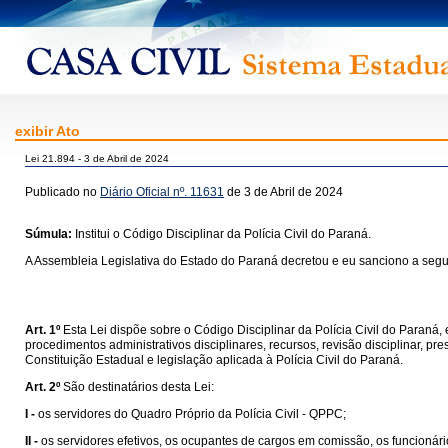
exibir Ato
Lei 21.894 - 3 de Abril de 2024
Publicado no
Diário Oficial nº. 11631
de 3 de Abril de 2024
Súmula:
Institui o Código Disciplinar da Polícia Civil do Paraná.
A Assembleia Legislativa do Estado do Paraná decretou e eu sanciono a segui
Art. 1º
Esta Lei dispõe sobre o Código Disciplinar da Polícia Civil do Paraná,
procedimentos administrativos disciplinares, recursos, revisão disciplinar, p
Constituição Estadual e legislação aplicada à Polícia Civil do Paraná.
Art. 2º
São destinatários desta Lei:
I -
os servidores do Quadro Próprio da Polícia Civil - QPPC;
II -
os servidores efetivos, os ocupantes de cargos em comissão, os funcionár