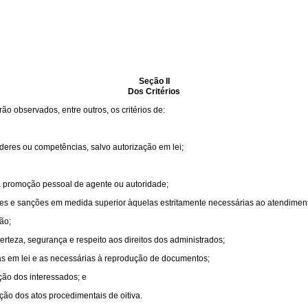
Seção II
Dos Critérios
ão observados, entre outros, os critérios de:
oderes ou competências, salvo autorização em lei;
a promoção pessoal de agente ou autoridade;
ões e sanções em medida superior àquelas estritamente necessárias ao atendiment
ão;
erteza, segurança e respeito aos direitos dos administrados;
as em lei e as necessárias à reprodução de documentos;
ção dos interessados; e
ção dos atos procedimentais de oitiva.