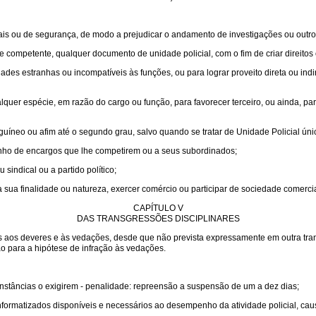
ais ou de segurança, de modo a prejudicar o andamento de investigações ou outros
dade competente, qualquer documento de unidade policial, com o fim de criar direito
ades estranhas ou incompatíveis às funções, ou para lograr proveito direta ou ind
lquer espécie, em razão do cargo ou função, para favorecer terceiro, ou ainda, para 
íneo ou afim até o segundo grau, salvo quando se tratar de Unidade Policial únic
enho de encargos que lhe competirem ou a seus subordinados;
 sindical ou a partido político;
 sua finalidade ou natureza, exercer comércio ou participar de sociedade comercial
CAPÍTULO V
DAS TRANSGRESSÕES DISCIPLINARES
as aos deveres e às vedações, desde que não prevista expressamente em outra tra
ão para a hipótese de infração às vedações.
cunstâncias o exigirem - penalidade: repreensão a suspensão de um a dez dias;
nformatizados disponíveis e necessários ao desempenho da atividade policial, ca