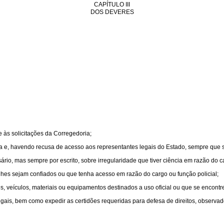
CAPÍTULO III
DOS DEVERES
e às solicitações da Corregedoria;
ia e, havendo recusa de acesso aos representantes legais do Estado, sempre que s
rio, mas sempre por escrito, sobre irregularidade que tiver ciência em razão do c
lhes sejam confiados ou que tenha acesso em razão do cargo ou função policial;
ções, veículos, materiais ou equipamentos destinados a uso oficial ou que se encont
ais, bem como expedir as certidões requeridas para defesa de direitos, observado