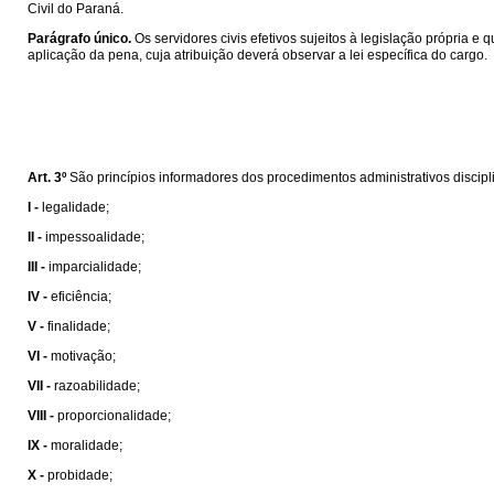
Civil do Paraná.
Parágrafo único.
Os servidores civis efetivos sujeitos à legislação própria 
aplicação da pena, cuja atribuição deverá observar a lei específica do cargo.
Art. 3º
São princípios informadores dos procedimentos administrativos discipli
I -
legalidade;
II -
impessoalidade;
III -
imparcialidade;
IV -
eficiência;
V -
finalidade;
VI -
motivação;
VII -
razoabilidade;
VIII -
proporcionalidade;
IX -
moralidade;
X -
probidade;