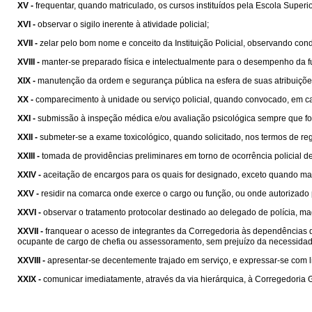
XV -
frequentar, quando matriculado, os cursos instituídos pela Escola Superior
XVI -
observar o sigilo inerente à atividade policial;
XVII -
zelar pelo bom nome e conceito da Instituição Policial, observando condu
XVIII -
manter-se preparado física e intelectualmente para o desempenho da fu
XIX -
manutenção da ordem e segurança pública na esfera de suas atribuições
XX -
comparecimento à unidade ou serviço policial, quando convocado, em c
XXI -
submissão à inspeção médica e/ou avaliação psicológica sempre que fo
XXII -
submeter-se a exame toxicológico, quando solicitado, nos termos de re
XXIII -
tomada de providências preliminares em torno de ocorrência policial 
XXIV -
aceitação de encargos para os quais for designado, exceto quando man
XXV -
residir na comarca onde exerce o cargo ou função, ou onde autorizado 
XXVI -
observar o tratamento protocolar destinado ao delegado de polícia, m
XXVII -
franquear o acesso de integrantes da Corregedoria às dependências
ocupante de cargo de chefia ou assessoramento, sem prejuízo da necessidade 
XXVIII -
apresentar-se decentemente trajado em serviço, e expressar-se com
XXIX -
comunicar imediatamente, através da via hierárquica, à Corregedoria G