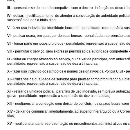
dias;
III -
apresentar-se de modo incompatível com o decoro da função ou descuidar 
IV -
deixar, injustificadamente, de atender à convocação de autoridade policia
suspensão de dez a trinta dias;
V -
fazer uso indevido da identidade funcional - penalidade: repreensão a sus
VI -
praticar usura, em qualquer de suas formas - penalidade: repreensão a su
VII -
tomar parte em jogos proibidos - penalidade: repreensão a suspensão de d
VIII -
permutar o serviço, sem expressa permissão da autoridade competente - 
IX -
faltar ou chegar atrasado ao serviço, ou deixar de participar, com antece
penalidade: repreensão a suspensão de dez a trinta dias;
X -
fazer uso indevido dos símbolos e nomes designativos da Polícia Civil - p
XI -
utilizar-se da qualidade de servidor para pleitear como procurador ou int
penalidade: repreensão a suspensão de dez a trinta dias;
XII -
retirar da unidade policial, para fins de uso indevido, sem prévia auto
grave - penalidade: repreensão a suspensão de dez a trinta dias;
XIII -
negligenciar a condução e/ou deixar de concluir, nos prazos legais, sem 
XIV -
deixar de comunicar, imediatamente, ao superior hierárquico ou à Correg
dias;
XV -
negligenciar parte, representação ou procedimentos administrativos ou c