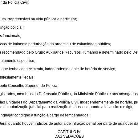
 da Polícia Civil;
ta irrepreensível na vida pública e particular;
nção policial;
 funcionais;
asos de iminente perturbação da ordem ou de calamidade pública;
r recomendado pelo Grupo Auxiliar de Recursos Humanos e determinado pelo Deleg
gulamento específico;
de que tenha conhecimento, independentemente de horário de serviço;
ifestamente ilegais;
pelo Conselho Superior de Polícia;
agistrados, membros da Defensoria Pública, do Ministério Público e aos advogados
 das Unidades do Departamento da Polícia Civil, independentemente de horário
de autorização judicial para realização de buscas quando a lei assim o exigir;
 linguajar condigno à função e cargo desempenhados;
eral quando houver indícios de autoria de infração penal por parte de qualquer d
CAPÍTULO IV
DAS VEDAÇÕES